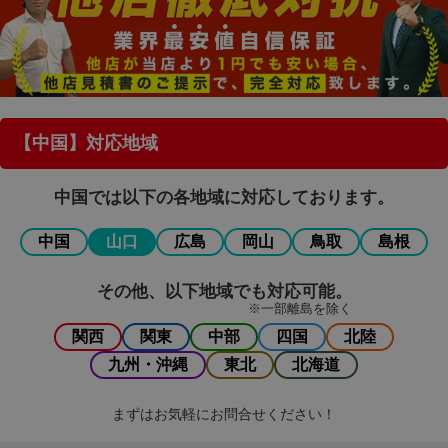
【中国】対応地域
中国では以下の各地域に対応しております。
中国
山口
広島
岡山
鳥取
島根
その他、以下地域でも対応可能。
※一部離島を除く
関西
関東
中部
四国
北陸
九州・沖縄
東北
北海道
まずはお気軽にお問合せください！