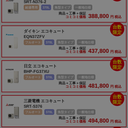
SRT-N376-2
給湯専用
370L
角型タイプ
一般地仕様
商品＋工事＋保証
388,800
コミコミ価格
円 税込
台数
ダイキン エコキュート
限定
EQN37ZFV
フルオート
370L
角型タイプ
一般地仕様
商品＋工事＋保証
437,800
コミコミ価格
円 税込
台数
日立 エコキュート
限定
BHP-FG37XU
フルオート
370L
角型タイプ
一般地仕様
商品＋工事＋保証
481,800
コミコミ価格
円 税込
台数
三菱電機 エコキュート
限定
SRT-S376
フルオート
370L
角型タイプ
一般地仕様
商品＋工事＋保証
494,800
コミコミ価格
円 税込