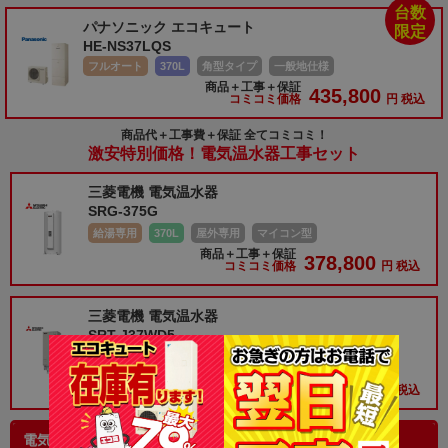
台数
パナソニック エコキュート
限定
HE-NS37LQS
フルオート
370L
角型タイプ
一般地仕様
商品＋工事＋保証
435,800
コミコミ価格
円 税込
商品代＋工事費＋保証 全てコミコミ！
激安特別価格！電気温水器工事セット
三菱電機 電気温水器
SRG-375G
給湯専用
370L
屋外専用
マイコン型
商品＋工事＋保証
378,800
コミコミ価格
円 税込
三菱電機 電気温水器
SRT-J37WD5
自動風呂給湯
370L
屋内・外兼用
マイコン型
商品＋工事＋保証
515,800
コミコミ価格
円 税込
電気温水器を探す