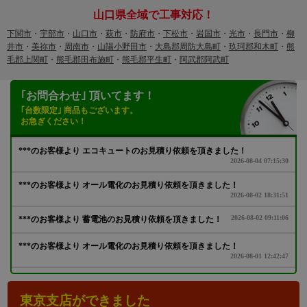
山口県全域で工事対応！
下関市
・
宇部市
・
山口市
・
萩市
・
防府市
・
下松市
・
岩国市
・
光市
・
長門市
・
柳
井市
・
美祢市
・
周南市
・
山陽小野田市
・
大島郡周防大島町
・
玖珂郡和木町
・
熊
毛郡上関町
・
熊毛郡田布施町
・
熊毛郡平生町
・
阿武郡阿武町
｢お問合わせ｣ 頂いてます！
｢台数限定｣ 商品もございます。
お急ぎください！
東京支店ができました