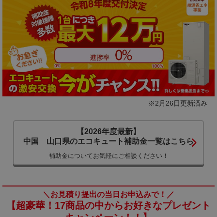
合、IHクッキングヒーターも込みのセットも出ています。山
口県は海に接している地域が多いため、室外ユニットを設置
する場所の海からの距離により、防錆・防腐処理を施した耐
塩害地用タイプを使用したほうが良い場所もあります。その
他の地域は外気温が-10度にならないところであれば一般地用
で対応できます。
エコキュートを選ぶ際には、貯湯タンクの容量に違いがある
ため、家族の人数に応じて選ぶと良いでしょう。また、風呂
の機能としてフルオートやセミオートタイプといった違いも
あります。業者に問い合わせをし、現地調査の後、見積も
※2月26日更新済み
り、設置工事となりますが、設置は概ね1日ですむようです。
設置後は試運転をし、使用法の説明を受けます。この時、保
【2026年度最新】
証についても確認しておくと良いでしょう。エコキュート・
中国 山口県のエコキュート補助⾦⼀覧はこちら
オール電化の事ならエコ突撃隊にお任せください!
補助⾦についてお気軽にご相談ください！
＼お見積り提出の当日お申込みで！／
【超豪華！17商品の中からお好きなプレゼント