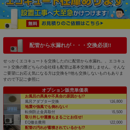
配管から水漏れが・・・交換必須!!
せっかくエコキュートを交換したのに配管から水漏れ。。エコキュ
ート交換の際どちらの会社様も配管は基本交換致しません。そんな
ご要望にお応え気になる方は交換を!!他も交換しないものもありま
すので下記ご参照に
オプション販売単価表
お風呂の異臭や不具合の原因かも!?
風呂アダプター交換
\16,800
地震や強風でも倒れない!
転倒防止金具取付
\5,500
取り外しや運搬もまるごとお任せ!
EQ撤去費用
\22,000
配管の汚れが蓄積されているかも!?