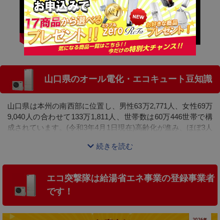
山口県のオール電化・エコキュート豆知識
山口県は本州の南西部に位置し、男性63万2,771人、女性69万
9,040人の合わせて133万1,811人、世帯数は60万446世帯で構
成されています。(令和3年4月1日現在)高齢化が進み、ほぼ3人
に1人が65歳以上となっており、ガス給湯器や電気温水器が多
続きを読む
いのは仕方のないところですが、
宅地造成により一戸建てを
持つ若い世帯もあり、ランニングコストのかからないエコキ
ュートに関心を持っている方もいます。
エコ突撃隊は給湯省エネ事業の登録事業者
エコキュートの利点は電気温水器に比べ、電気代が約3分の1
です！
ですむところにあります。設置による初期費用は少し高くつ
くイメージですが、設置業者も工事費込みのセット価格で、
低価格を実現している業者もあります。オール電化にする場