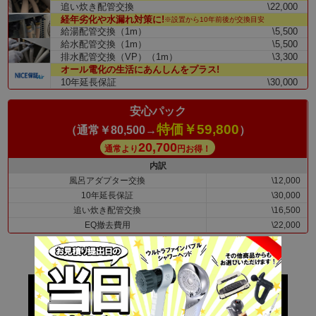
追い炊き配管交換
\22,000
経年劣化や水漏れ対策に!
※設置から10年前後が交換目安
給湯配管交換（1m）
\5,500
給水配管交換（1m）
\5,500
排水配管交換（VP）（1m）
\3,300
オール電化の生活にあんしんをプラス!
10年延長保証
\30,000
安心パック
特価￥59,800
（通常￥80,500→
）
20,700
通常より
円お得！
内訳
風呂アダプター交換
\12,000
10年延長保証
\30,000
追い炊き配管交換
\16,500
EQ撤去費用
\22,000