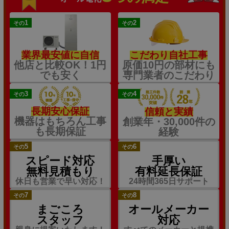
1
2
その
その
業界最安値に自信
こだわり自社工事
他店と比較OK！1円
原価10円の部材にも
でも安く
専門業者のこだわり
3
4
その
その
長期安心保証
信頼と実績
機器はもちろん工事
創業年・30,000件の
も長期保証
経験
5
6
その
その
スピード対応
手厚い
無料見積もり
有料延長保証
休日も営業で早い対応！
24時間365日サポート
7
8
その
その
まごころ
オールメーカー
スタッフ
対応