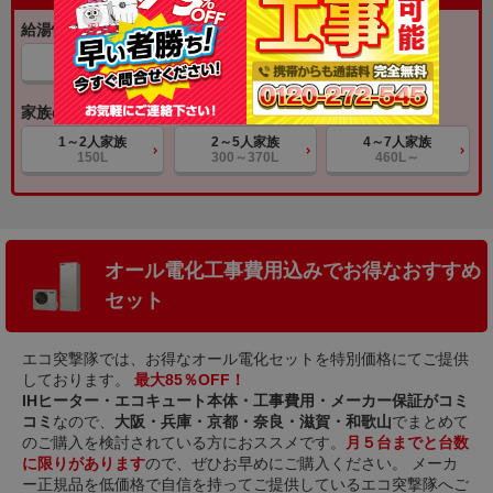
給湯性能から探す
自動風呂給湯
給湯専用
家族の人数（タンク容量）から探す
1～2人家族
2～5人家族
4～7人家族
150L
300～370L
460L～
オール電化工事費用込みでお得なおすすめ
セット
エコ突撃隊では、お得なオール電化セットを特別価格にてご提供
しております。
最大85％OFF！
IHヒーター・エコキュート本体・工事費用・メーカー保証がコミ
コミ
なので、
大阪・兵庫・京都・奈良・滋賀・和歌山
でまとめて
のご購入を検討されている方におススメです。
月５台までと台数
に限りがあります
ので、ぜひお早めにご購入ください。 メーカ
ー正規品を低価格で自信を持ってご提供しているエコ突撃隊へご