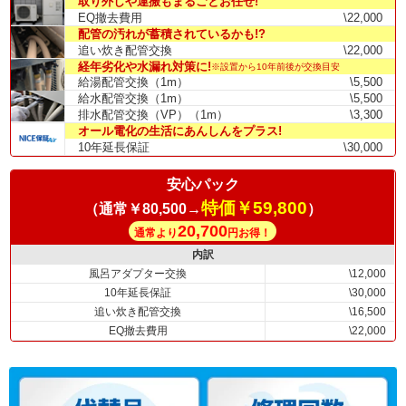
取り外しや運搬もまるごとお任せ!
EQ撤去費用
\22,000
配管の汚れが蓄積されているかも!?
追い炊き配管交換
\22,000
経年劣化や水漏れ対策に!
※設置から10年前後が交換目安
給湯配管交換（1m）
\5,500
給水配管交換（1m）
\5,500
排水配管交換（VP）（1m）
\3,300
オール電化の生活にあんしんをプラス!
10年延長保証
\30,000
安心パック
特価￥59,800
（通常￥80,500→
）
20,700
通常より
円お得！
内訳
風呂アダプター交換
\12,000
10年延長保証
\30,000
追い炊き配管交換
\16,500
EQ撤去費用
\22,000