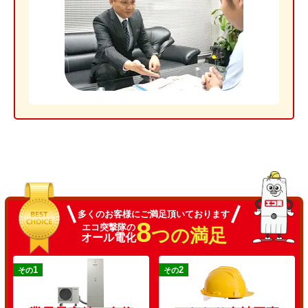
多くのお客様にご満足頂いております
8
エコ突撃隊の
つの満足
オール電化
1
2
その
その