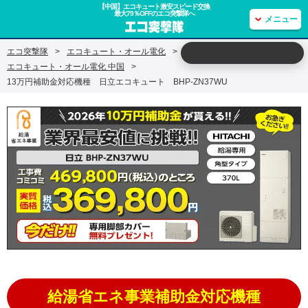
【中国】エコキュート激安スピード交換
最大79％OFFのエコ突撃隊へ
メニュー
エコ突撃隊
>
エコキュート・オール電化
>
エコキュート・オール電化 中国
>
13万円補助金対応機種 日立エコキュート BHP-ZN37WU
給湯省エネ事業補助金対応機種