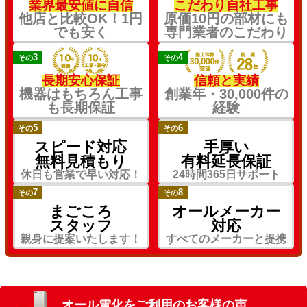
業界最安値に自信
こだわり自社工事
他店と比較OK！1円
原価10円の部材にも
でも安く
専門業者のこだわり
3
4
その
その
長期安心保証
信頼と実績
機器はもちろん工事
創業年・30,000件の
も長期保証
経験
5
6
その
その
スピード対応
手厚い
無料見積もり
有料延長保証
休日も営業で早い対応！
24時間365日サポート
7
8
その
その
まごころ
オールメーカー
スタッフ
対応
親身に提案いたします！
すべてのメーカーと提携
オール電化をご利用のお客様の声