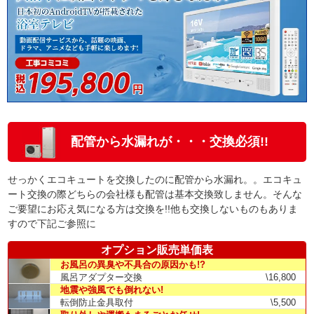
配管から水漏れが・・・交換必須!!
せっかくエコキュートを交換したのに配管から水漏れ。。エコキュ
ート交換の際どちらの会社様も配管は基本交換致しません。そんな
ご要望にお応え気になる方は交換を!!他も交換しないものもありま
すので下記ご参照に
オプション販売単価表
お風呂の異臭や不具合の原因かも!?
風呂アダプター交換
\16,800
地震や強風でも倒れない!
転倒防止金具取付
\5,500