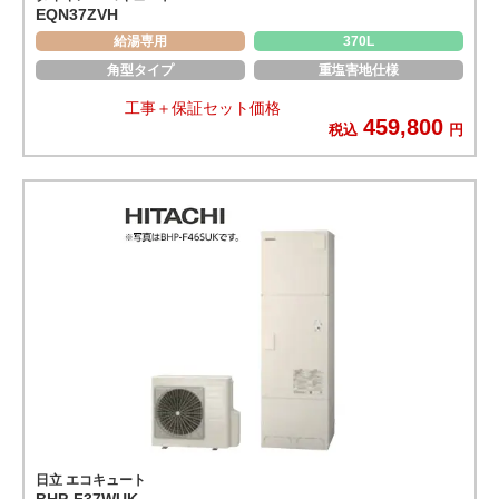
EQN37ZVH
給湯専用
370L
角型タイプ
重塩害地仕様
工事＋保証セット価格
459,800
税込
円
日立 エコキュート
BHP-F37WUK