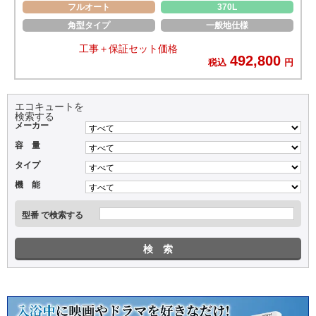
フルオート
370L
角型タイプ
一般地仕様
工事＋保証セット価格
492,800
税込
円
エコキュートを
検索する
メーカー
容 量
タイプ
機 能
型番 で検索する