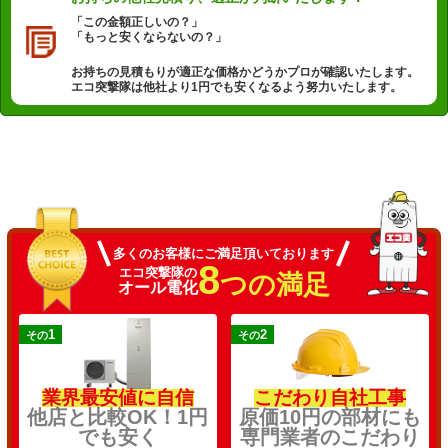
「この金額正しいの？」
「もっと安くならないの？」
お持ちの見積もりが適正な価格かどうかプロが確認いたします。
エコ突撃隊は他社より1円でも安くなるよう努力いたします。
多くのお客様にご満足頂いております
8
エコ突撃隊の
つの満足
オール電化
1
2
その
その
業界最安値に自信
こだわり自社工事
他店と比較OK！1円
原価10円の部材にも
でも安く
専門業者のこだわり