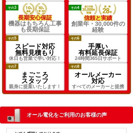
3
4
その
その
長期安心保証
信頼と実績
機器はもちろん工事
創業年・30,000件の
も長期保証
経験
5
6
その
その
スピード対応
手厚い
無料見積もり
有料延長保証
休日も営業で早い対応！
24時間365日サポート
7
8
その
その
まごころ
オールメーカー
スタッフ
対応
親身に提案いたします！
すべてのメーカーと提携
オール電化をご利用のお客様の声