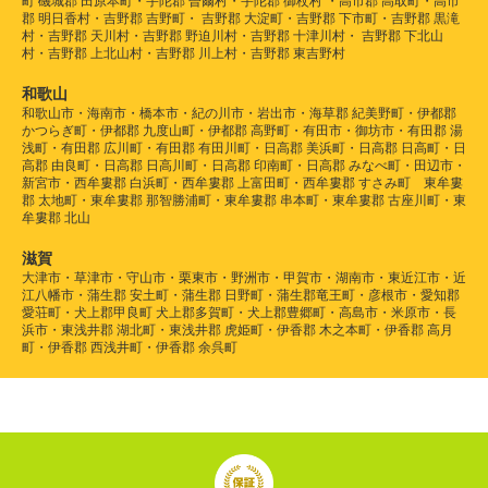
町 磯城郡 田原本町・宇陀郡 曽爾村・宇陀郡 御杖村 ・高市郡 高取町・高市
郡 明日香村・吉野郡 吉野町・ 吉野郡 大淀町・吉野郡 下市町・吉野郡 黒滝
村・吉野郡 天川村・吉野郡 野迫川村・吉野郡 十津川村・ 吉野郡 下北山
村・吉野郡 上北山村・吉野郡 川上村・吉野郡 東吉野村
和歌山
和歌山市・海南市・橋本市・紀の川市・岩出市・海草郡 紀美野町・伊都郡
かつらぎ町・伊都郡 九度山町・伊都郡 高野町・有田市・御坊市・有田郡 湯
浅町・有田郡 広川町・有田郡 有田川町・日高郡 美浜町・日高郡 日高町・日
高郡 由良町・日高郡 日高川町・日高郡 印南町・日高郡 みなべ町・田辺市・
新宮市・西牟婁郡 白浜町・西牟婁郡 上富田町・西牟婁郡 すさみ町 東牟婁
郡 太地町・東牟婁郡 那智勝浦町・東牟婁郡 串本町・東牟婁郡 古座川町・東
牟婁郡 北山
滋賀
大津市・草津市・守山市・栗東市・野洲市・甲賀市・湖南市・東近江市・近
江八幡市・蒲生郡 安土町・蒲生郡 日野町・蒲生郡竜王町・彦根市・愛知郡
愛荘町・犬上郡甲良町 犬上郡多賀町・犬上郡豊郷町・高島市・米原市・長
浜市・東浅井郡 湖北町・東浅井郡 虎姫町・伊香郡 木之本町・伊香郡 高月
町・伊香郡 西浅井町・伊香郡 余呉町