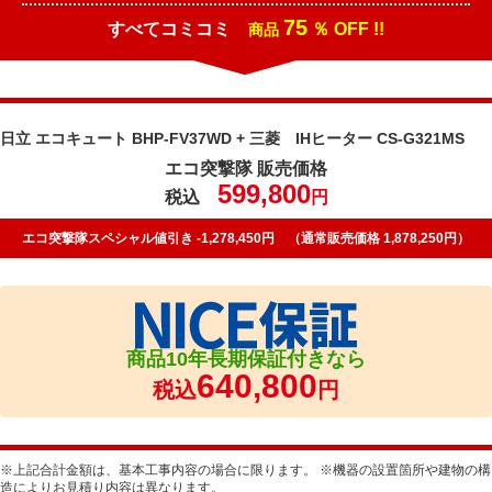
75
すべてコミコミ
％ OFF !!
商品
日立 エコキュート BHP-FV37WD + 三菱 IHヒーター CS-G321MS
エコ突撃隊 販売価格
599,800
税込
円
エコ突撃隊スペシャル値引き -1,278,450円 （通常販売価格 1,878,250円）
商品10年長期保証付きなら
640,800
税込
円
※上記合計金額は、基本工事内容の場合に限ります。 ※機器の設置箇所や建物の構
造によりお見積り内容は異なります。