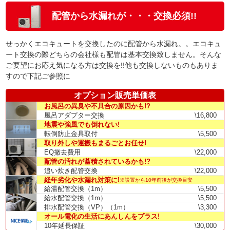
配管から水漏れが・・・交換必須!!
せっかくエコキュートを交換したのに配管から水漏れ。。エコキュ
ート交換の際どちらの会社様も配管は基本交換致しません。そんな
ご要望にお応え気になる方は交換を!!他も交換しないものもありま
すので下記ご参照に
オプション販売単価表
お風呂の異臭や不具合の原因かも!?
風呂アダプター交換
\16,800
地震や強風でも倒れない!
転倒防止金具取付
\5,500
取り外しや運搬もまるごとお任せ!
EQ撤去費用
\22,000
配管の汚れが蓄積されているかも!?
追い炊き配管交換
\22,000
経年劣化や水漏れ対策に!
※設置から10年前後が交換目安
給湯配管交換（1m）
\5,500
給水配管交換（1m）
\5,500
排水配管交換（VP）（1m）
\3,300
オール電化の生活にあんしんをプラス!
10年延長保証
\30,000