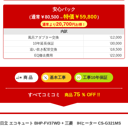
安心パック
特価￥59,800
（通常￥80,500→
）
20,700
通常より
円お得！
内訳
風呂アダプター交換
\12,000
10年延長保証
\30,000
追い炊き配管交換
\16,500
EQ撤去費用
\22,000
商 品
基本工事
工事10年保証
75
すべてコミコミ
％ OFF !!
商品
日立 エコキュート BHP-FV37WD + 三菱 IHヒーター CS-G321MS