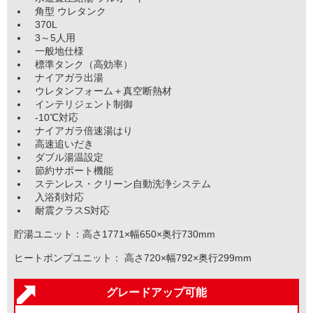
角型 ウレタンク
370L
3～5人用
一般地仕様
標準タンク（高効率）
ナイアガラ出湯
ウレタンフォーム＋真空断熱材
インテリジェント制御
-10℃対応
ナイアガラ倍速湯はり
高速追いだき
ダブル湯温設定
節約サポート機能
ステンレス・クリーン自動洗浄システム
入浴剤対応
耐震クラスS対応
貯湯ユニット：高さ1771×幅650×奥行730mm
ヒートポンプユニット： 高さ720×幅792×奥行299mm
グレードアップ可能