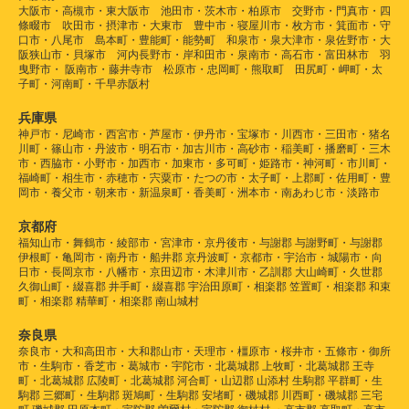
大阪市・高槻市・東大阪市 池田市・茨木市・柏原市 交野市・門真市・四
條畷市 吹田市・摂津市・大東市 豊中市・寝屋川市・枚方市・箕面市・守
口市・八尾市 島本町・豊能町・能勢町 和泉市・泉大津市・泉佐野市・大
阪狭山市・貝塚市 河内長野市・岸和田市・泉南市・高石市・富田林市 羽
曳野市・ 阪南市・藤井寺市 松原市・忠岡町・熊取町 田尻町・岬町・太
子町・河南町・千早赤阪村
兵庫県
神戸市・尼崎市・西宮市・芦屋市・伊丹市・宝塚市・川西市・三田市・猪名
川町・篠山市・丹波市・明石市・加古川市・高砂市・稲美町・播磨町・三木
市・西脇市・小野市・加西市・加東市・多可町・姫路市・神河町・市川町・
福崎町・相生市・赤穂市・宍粟市・たつの市・太子町・上郡町・佐用町・豊
岡市・養父市・朝来市・新温泉町・香美町・洲本市・南あわじ市・淡路市
京都府
福知山市・舞鶴市・綾部市・宮津市・京丹後市・与謝郡 与謝野町・与謝郡
伊根町・亀岡市・南丹市・船井郡 京丹波町・京都市・宇治市・城陽市・向
日市・長岡京市・八幡市・京田辺市・木津川市・乙訓郡 大山崎町・久世郡
久御山町・綴喜郡 井手町・綴喜郡 宇治田原町・相楽郡 笠置町・相楽郡 和束
町・相楽郡 精華町・相楽郡 南山城村
奈良県
奈良市・大和高田市・大和郡山市・天理市・橿原市・桜井市・五條市・御所
市・生駒市・香芝市・葛城市・宇陀市・北葛城郡 上牧町・北葛城郡 王寺
町・北葛城郡 広陵町・北葛城郡 河合町・山辺郡 山添村 生駒郡 平群町・生
駒郡 三郷町・生駒郡 斑鳩町・生駒郡 安堵町・磯城郡 川西町・磯城郡 三宅