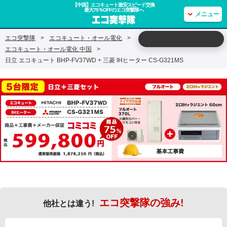
【中国】エコキュート激安スピード交換
最大79％OFFのエコ突撃隊へ
メニュー
エコ突撃隊
>
エコキュート・オール電化
>
エコキュート・オール電化 中国
>
日立 エコキュート BHP-FV37WD + 三菱 IHヒーター CS-G321MS
エコ突撃隊の強み!
他社とは違う!