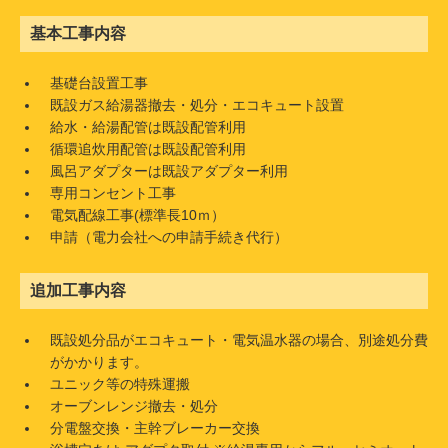
基本工事内容
基礎台設置工事
既設ガス給湯器撤去・処分・エコキュート設置
給水・給湯配管は既設配管利用
循環追炊用配管は既設配管利用
風呂アダプターは既設アダプター利用
専用コンセント工事
電気配線工事(標準長10ｍ）
申請（電力会社への申請手続き代行）
追加工事内容
既設処分品がエコキュート・電気温水器の場合、別途処分費
がかかります。
ユニック等の特殊運搬
オーブンレンジ撤去・処分
分電盤交換・主幹ブレーカー交換