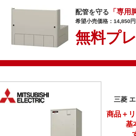
「専用
配管を守る
希望小売価格：14,850
無料プ
三菱 エ
商品＋
基