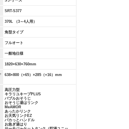
Sシリーズ
SRT-S377
370L （3～4人用）
角型タイプ
フルオート
一般地仕様
1820×630×760mm
寸
638×800（+65）×285（+16）mm
高圧力型
キラリユキープPLUS
バブルおそうじ
おそうじ湯はリンク
MeAMOR
あったかリンク
お天気リンクEZ
パカっとハンドル
お急ぎ湯はり
サーモジャケットタンク（貯湯ユニッ