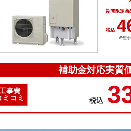
期間限定商
4
税込
希望小
補助金対応実質
3
工事費
コミコミ
税込