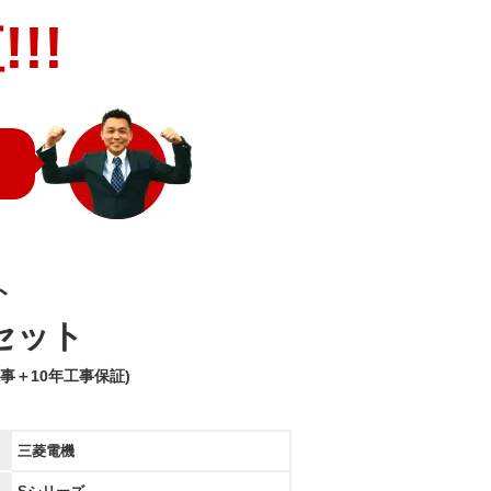
!!
ト
みセット
事＋10年工事保証)
三菱電機