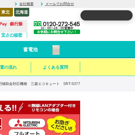
会社概要
メールでお問合せ
東北
北海道
0120-272-545
銀行振
10：00～18：00営業中
お気軽にお問合せ下さい！
安さの秘密
蓄電池
置の流れ
よくある質問
円補助金対応機種 三菱エコキュート SRT-S377