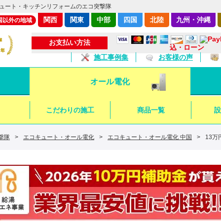
ュート・キッチンリフォームのエコ突撃隊
関西
関東
中部
四国
北陸
九州・沖縄
国以外の地域
お支払い方法
込・ローン
施工事例集
お客様の声
オール電化
こだわりの施工
商品一覧
設
撃隊
>
エコキュート・オール電化
>
エコキュート・オール電化 中国
>
13万