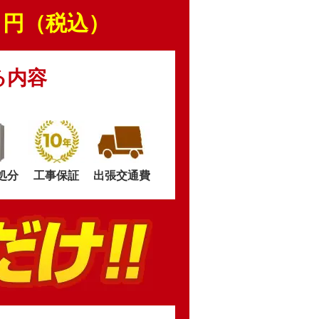
円（税込）
る内容
処分
工事保証
出張交通費