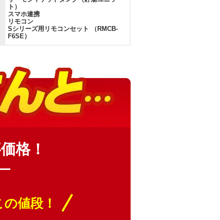
ト）
スマホ連携
リモコン
Sシリーズ用リモコンセット （RMCB-
F6SE）
事価格！
）
この値段！