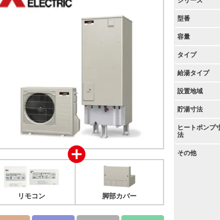
シリーズ
型番
容量
タイプ
給湯タイプ
設置地域
貯湯寸法
ヒートポンプ
法
その他
リモコン
脚部カバー