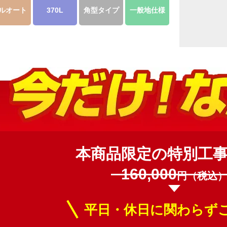
ルオート
370L
角型タイプ
一般地仕様
本商品限定の特別工
160,000
円（税込
平日・休日に関わらず