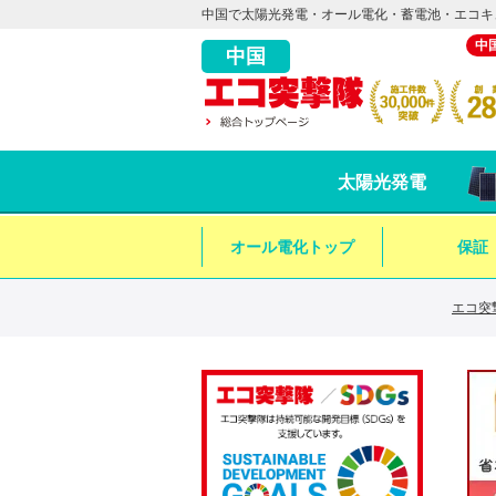
中国で太陽光発電・オール電化・蓄電池・エコキ
中
中国
太陽光発電
オール電化トップ
保証
エコ突