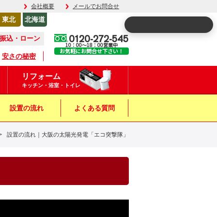
会社概要
メールでお問合せ
東北
北海道
0120-272-545
振込・ローン
10：00～18：00営業中
お気軽にお問合せ下さい！
安さの秘密
リフォーム
キッチン・浴室・トイレ
設置の流れ
よくある質問
>
設置の流れ｜大阪の太陽光発電「エコ突撃隊」