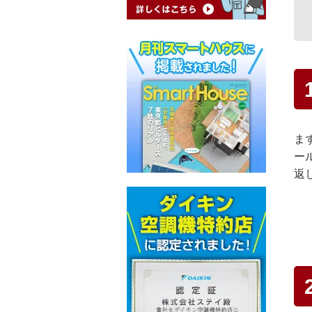
ま
ー
返