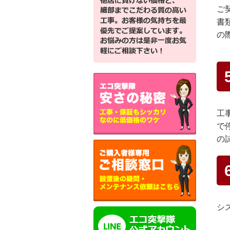
ご
書
の
工
で
の
シ