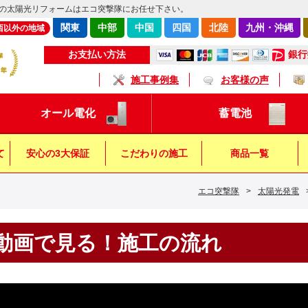
の太陽光リフォームはエコ突撃隊にお任せ下さい。
関東
中部
中国
四国
北陸
九州・沖縄
西以外の地域
銀行
お支払い方法
施工事例集
お客様の声
オール電化
蓄電池
て
安心の3大保証
こだわりの施工
商品一覧
エコ突撃隊
>
太陽光発電
キッチン
浴 室
トイレ
動画で見る！施工の流れ