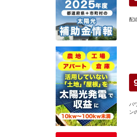
配
パ
ン