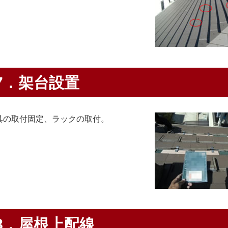
7．架台設置
具の取付固定、ラックの取付。
8．屋根上配線