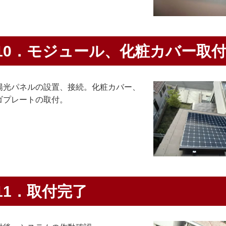
10．モジュール、化粧カバー取
陽光パネルの設置、接続。化粧カバー、
ゴプレートの取付。
11．取付完了