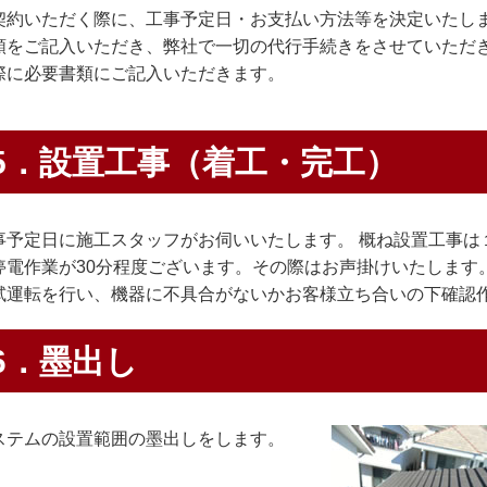
契約いただく際に、工事予定日・お支払い方法等を決定いたしま
類をご記入いただき、弊社で一切の代行手続きをさせていただ
際に必要書類にご記入いただきます。
5．設置工事（着工・完工）
事予定日に施工スタッフがお伺いいたします。 概ね設置工事は
停電作業が30分程度ございます。その際はお声掛けいたします
試運転を行い、機器に不具合がないかお客様立ち合いの下確認
6．墨出し
ステムの設置範囲の墨出しをします。