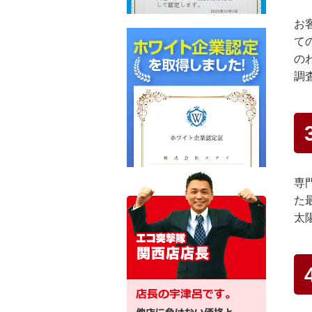
お
て
の
調
専
た
太