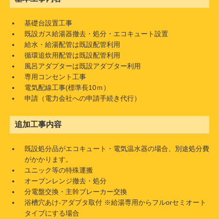
基礎台設置工事
既設ガス給湯器撤去・処分・エコキュート設置
給水・給湯配管は既設配管利用
循環追炊用配管は既設配管利用
風呂アダプターは既設アダプター利用
専用コンセント工事
電気配線工事(標準長10ｍ）
申請（電力会社への申請手続き代行）
追加工事内容
既設処分品がエコキュート・電気温水器の場合、別途処分費
がかかります。
ユニック等の特殊運搬
オーブンレンジ撤去・処分
分電盤交換・主幹ブレーカー交換
浴槽穴あけ-アダプタ取付 ※給湯専用からフルorセミオート
タイプにする場合