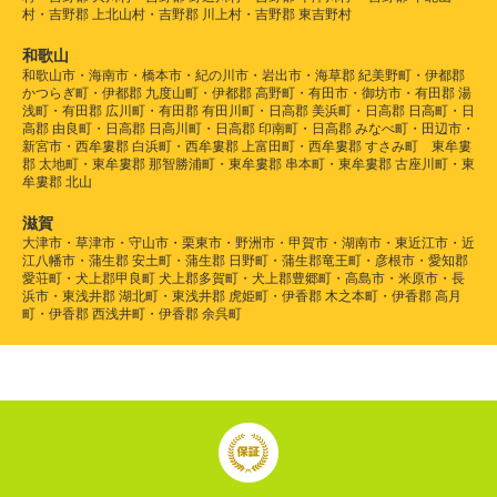
村・吉野郡 上北山村・吉野郡 川上村・吉野郡 東吉野村
和歌山
和歌山市・海南市・橋本市・紀の川市・岩出市・海草郡 紀美野町・伊都郡
かつらぎ町・伊都郡 九度山町・伊都郡 高野町・有田市・御坊市・有田郡 湯
浅町・有田郡 広川町・有田郡 有田川町・日高郡 美浜町・日高郡 日高町・日
高郡 由良町・日高郡 日高川町・日高郡 印南町・日高郡 みなべ町・田辺市・
新宮市・西牟婁郡 白浜町・西牟婁郡 上富田町・西牟婁郡 すさみ町 東牟婁
郡 太地町・東牟婁郡 那智勝浦町・東牟婁郡 串本町・東牟婁郡 古座川町・東
牟婁郡 北山
滋賀
大津市・草津市・守山市・栗東市・野洲市・甲賀市・湖南市・東近江市・近
江八幡市・蒲生郡 安土町・蒲生郡 日野町・蒲生郡竜王町・彦根市・愛知郡
愛荘町・犬上郡甲良町 犬上郡多賀町・犬上郡豊郷町・高島市・米原市・長
浜市・東浅井郡 湖北町・東浅井郡 虎姫町・伊香郡 木之本町・伊香郡 高月
町・伊香郡 西浅井町・伊香郡 余呉町