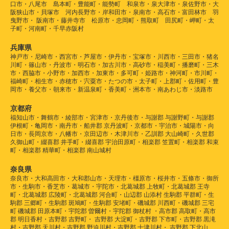
口市・八尾市 島本町・豊能町・能勢町 和泉市・泉大津市・泉佐野市・大
阪狭山市・貝塚市 河内長野市・岸和田市・泉南市・高石市・富田林市 羽
曳野市・ 阪南市・藤井寺市 松原市・忠岡町・熊取町 田尻町・岬町・太
子町・河南町・千早赤阪村
兵庫県
神戸市・尼崎市・西宮市・芦屋市・伊丹市・宝塚市・川西市・三田市・猪名
川町・篠山市・丹波市・明石市・加古川市・高砂市・稲美町・播磨町・三木
市・西脇市・小野市・加西市・加東市・多可町・姫路市・神河町・市川町・
福崎町・相生市・赤穂市・宍粟市・たつの市・太子町・上郡町・佐用町・豊
岡市・養父市・朝来市・新温泉町・香美町・洲本市・南あわじ市・淡路市
京都府
福知山市・舞鶴市・綾部市・宮津市・京丹後市・与謝郡 与謝野町・与謝郡
伊根町・亀岡市・南丹市・船井郡 京丹波町・京都市・宇治市・城陽市・向
日市・長岡京市・八幡市・京田辺市・木津川市・乙訓郡 大山崎町・久世郡
久御山町・綴喜郡 井手町・綴喜郡 宇治田原町・相楽郡 笠置町・相楽郡 和束
町・相楽郡 精華町・相楽郡 南山城村
奈良県
奈良市・大和高田市・大和郡山市・天理市・橿原市・桜井市・五條市・御所
市・生駒市・香芝市・葛城市・宇陀市・北葛城郡 上牧町・北葛城郡 王寺
町・北葛城郡 広陵町・北葛城郡 河合町・山辺郡 山添村 生駒郡 平群町・生
駒郡 三郷町・生駒郡 斑鳩町・生駒郡 安堵町・磯城郡 川西町・磯城郡 三宅
町 磯城郡 田原本町・宇陀郡 曽爾村・宇陀郡 御杖村 ・高市郡 高取町・高市
郡 明日香村・吉野郡 吉野町・ 吉野郡 大淀町・吉野郡 下市町・吉野郡 黒滝
村・吉野郡 天川村・吉野郡 野迫川村・吉野郡 十津川村・ 吉野郡 下北山