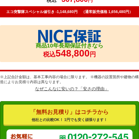
税込
円
エコ突撃隊スペシャル値引き -1,148,680円 （通常販売価格 1,656,480円）
商品10年長期保証付きなら
548,800
税込
円
※上記合計金額は、基本工事内容の場合に限ります。 ※機器の設置箇所や建物の構
造によりお見積り内容は異なります。
なぜこんなに安いの？「安さの理由」
「無料お見積り」はコチラから
他社との比較OK！ 1円でも安く頑張ります！