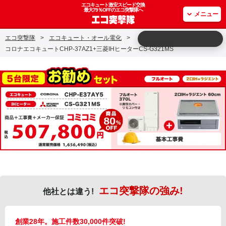
エコキュート激安スピード交換
最大79％OFFのエコ突撃隊へ
メニュー
エコ突撃隊
>
エコキュート・オール電化
>
コロナエコキュートCHP-37AZ1+三菱IHヒーターCS-G321MS
エコ突撃隊の強み!
他社とは違う!
創業28年。施工件数30,000件突破!