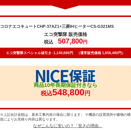
コロナエコキュートCHP-37AZ1+三菱IHヒーターCS-G321MS
エコ突撃隊 販売価格
507,800
税込
円
エコ突撃隊スペシャル値引き -1,148,680円 （通常販売価格 1,656,480円）
商品10年長期保証付きなら
548,800
税込
円
※上記合計金額は、基本工事内容の場合に限ります。 ※機器の設置箇所や建物の構
造によりお見積り内容は異なります。
なぜこんなに安いの？「安さの理由」