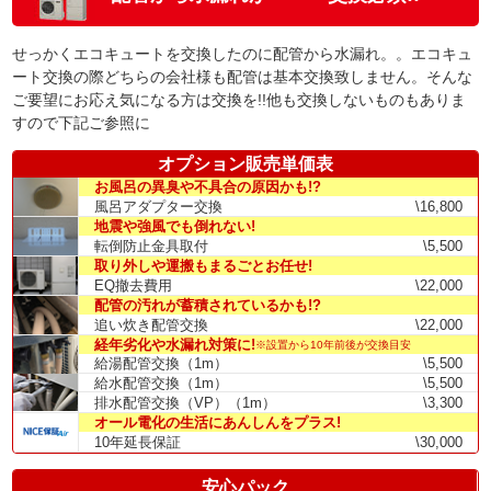
せっかくエコキュートを交換したのに配管から水漏れ。。エコキュ
ート交換の際どちらの会社様も配管は基本交換致しません。そんな
ご要望にお応え気になる方は交換を!!他も交換しないものもありま
すので下記ご参照に
オプション販売単価表
お風呂の異臭や不具合の原因かも!?
風呂アダプター交換
\16,800
地震や強風でも倒れない!
転倒防止金具取付
\5,500
取り外しや運搬もまるごとお任せ!
EQ撤去費用
\22,000
配管の汚れが蓄積されているかも!?
追い炊き配管交換
\22,000
経年劣化や水漏れ対策に!
※設置から10年前後が交換目安
給湯配管交換（1m）
\5,500
給水配管交換（1m）
\5,500
排水配管交換（VP）（1m）
\3,300
オール電化の生活にあんしんをプラス!
10年延長保証
\30,000
安心パック