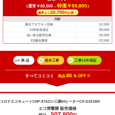
特価￥59,800
（通常￥80,500→
）
20,700
通常より
円お得！
内訳
風呂アダプター交換
\12,000
10年延長保証
\30,000
追い炊き配管交換
\16,500
EQ撤去費用
\22,000
商 品
基本工事
工事10年保証
80
すべてコミコミ
％ OFF !!
商品
コロナエコキュートCHP-37AZ1+三菱IHヒーターCS-G321MS
エコ突撃隊 販売価格
507,800