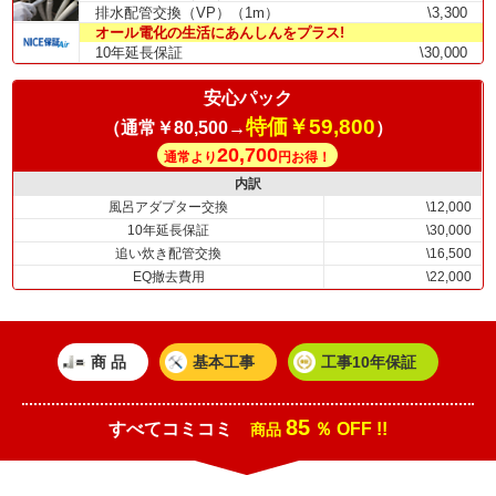
排水配管交換（VP）（1m）
\3,300
オール電化の生活にあんしんをプラス!
10年延長保証
\30,000
安心パック
特価￥59,800
（通常￥80,500→
）
20,700
通常より
円お得！
内訳
風呂アダプター交換
\12,000
10年延長保証
\30,000
追い炊き配管交換
\16,500
EQ撤去費用
\22,000
商 品
基本工事
工事10年保証
85
すべてコミコミ
％ OFF !!
商品