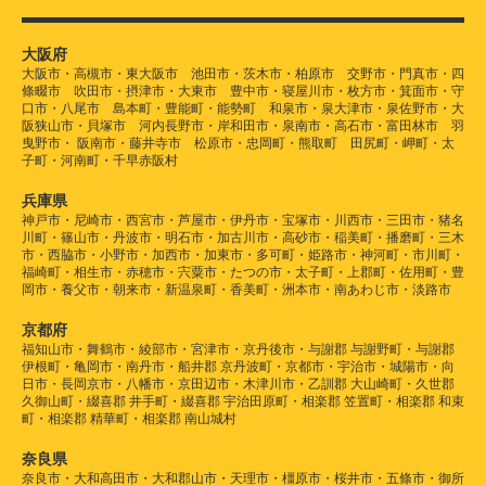
大阪府
大阪市・高槻市・東大阪市 池田市・茨木市・柏原市 交野市・門真市・四
條畷市 吹田市・摂津市・大東市 豊中市・寝屋川市・枚方市・箕面市・守
口市・八尾市 島本町・豊能町・能勢町 和泉市・泉大津市・泉佐野市・大
阪狭山市・貝塚市 河内長野市・岸和田市・泉南市・高石市・富田林市 羽
曳野市・ 阪南市・藤井寺市 松原市・忠岡町・熊取町 田尻町・岬町・太
子町・河南町・千早赤阪村
兵庫県
神戸市・尼崎市・西宮市・芦屋市・伊丹市・宝塚市・川西市・三田市・猪名
川町・篠山市・丹波市・明石市・加古川市・高砂市・稲美町・播磨町・三木
市・西脇市・小野市・加西市・加東市・多可町・姫路市・神河町・市川町・
福崎町・相生市・赤穂市・宍粟市・たつの市・太子町・上郡町・佐用町・豊
岡市・養父市・朝来市・新温泉町・香美町・洲本市・南あわじ市・淡路市
京都府
福知山市・舞鶴市・綾部市・宮津市・京丹後市・与謝郡 与謝野町・与謝郡
伊根町・亀岡市・南丹市・船井郡 京丹波町・京都市・宇治市・城陽市・向
日市・長岡京市・八幡市・京田辺市・木津川市・乙訓郡 大山崎町・久世郡
久御山町・綴喜郡 井手町・綴喜郡 宇治田原町・相楽郡 笠置町・相楽郡 和束
町・相楽郡 精華町・相楽郡 南山城村
奈良県
奈良市・大和高田市・大和郡山市・天理市・橿原市・桜井市・五條市・御所