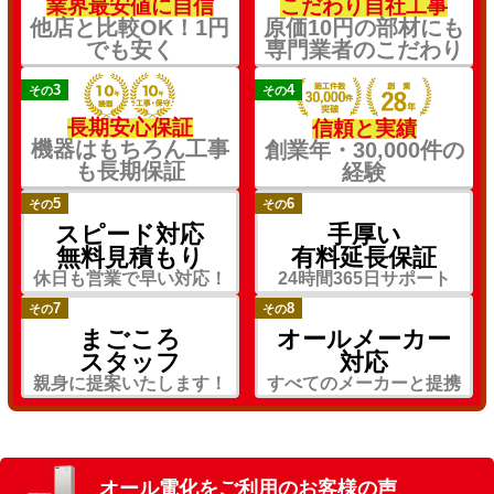
業界最安値に自信
こだわり自社工事
他店と比較OK！1円
原価10円の部材にも
でも安く
専門業者のこだわり
3
4
その
その
長期安心保証
信頼と実績
機器はもちろん工事
創業年・30,000件の
も長期保証
経験
5
6
その
その
スピード対応
手厚い
無料見積もり
有料延長保証
休日も営業で早い対応！
24時間365日サポート
7
8
その
その
まごころ
オールメーカー
スタッフ
対応
親身に提案いたします！
すべてのメーカーと提携
オール電化をご利用のお客様の声