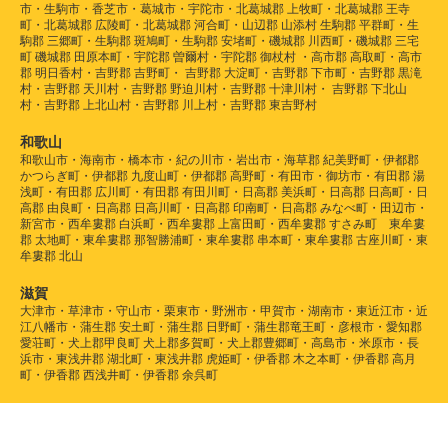
市・生駒市・香芝市・葛城市・宇陀市・北葛城郡 上牧町・北葛城郡 王寺
町・北葛城郡 広陵町・北葛城郡 河合町・山辺郡 山添村 生駒郡 平群町・生
駒郡 三郷町・生駒郡 斑鳩町・生駒郡 安堵町・磯城郡 川西町・磯城郡 三宅
町 磯城郡 田原本町・宇陀郡 曽爾村・宇陀郡 御杖村 ・高市郡 高取町・高市
郡 明日香村・吉野郡 吉野町・ 吉野郡 大淀町・吉野郡 下市町・吉野郡 黒滝
村・吉野郡 天川村・吉野郡 野迫川村・吉野郡 十津川村・ 吉野郡 下北山
村・吉野郡 上北山村・吉野郡 川上村・吉野郡 東吉野村
和歌山
和歌山市・海南市・橋本市・紀の川市・岩出市・海草郡 紀美野町・伊都郡
かつらぎ町・伊都郡 九度山町・伊都郡 高野町・有田市・御坊市・有田郡 湯
浅町・有田郡 広川町・有田郡 有田川町・日高郡 美浜町・日高郡 日高町・日
高郡 由良町・日高郡 日高川町・日高郡 印南町・日高郡 みなべ町・田辺市・
新宮市・西牟婁郡 白浜町・西牟婁郡 上富田町・西牟婁郡 すさみ町 東牟婁
郡 太地町・東牟婁郡 那智勝浦町・東牟婁郡 串本町・東牟婁郡 古座川町・東
牟婁郡 北山
滋賀
大津市・草津市・守山市・栗東市・野洲市・甲賀市・湖南市・東近江市・近
江八幡市・蒲生郡 安土町・蒲生郡 日野町・蒲生郡竜王町・彦根市・愛知郡
愛荘町・犬上郡甲良町 犬上郡多賀町・犬上郡豊郷町・高島市・米原市・長
浜市・東浅井郡 湖北町・東浅井郡 虎姫町・伊香郡 木之本町・伊香郡 高月
町・伊香郡 西浅井町・伊香郡 余呉町