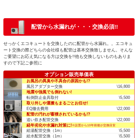
配管から水漏れが・・・交換必須!!
せっかくエコキュートを交換したのに配管から水漏れ。。エコキュ
ート交換の際どちらの会社様も配管は基本交換致しません。そんな
ご要望にお応え気になる方は交換を!!他も交換しないものもありま
すので下記ご参照に
オプション販売単価表
お風呂の異臭や不具合の原因かも!?
風呂アダプター交換
\16,800
地震や強風でも倒れない!
転倒防止金具取付
\5,500
取り外しや運搬もまるごとお任せ!
EQ撤去費用
\22,000
配管の汚れが蓄積されているかも!?
追い炊き配管交換
\22,000
経年劣化や水漏れ対策に!
※設置から10年前後が交換目安
給湯配管交換（1m）
\5,500
給水配管交換（1m）
\5,500