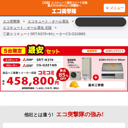
【北陸】エコキュート激安スピード交換
最大79％OFFのエコ突撃隊へ
メニュー
エコ突撃隊
>
エコキュート・オール電化
>
エコキュート・オール電化 北陸
>
三菱エコキュートSRT-N376+IHヒーターCS-G318MS
エコ突撃隊の強み!
他社とは違う!