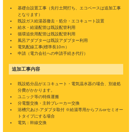
基礎台設置工事（先行土間打ち、エコベースは追加工事
となります）
既設ガス給湯器撤去・処分・エコキュート設置
給水・給湯配管は既設配管利用
循環追炊用配管は既設配管利用
風呂アダプターは既設アダプター利用
電気配線工事(標準長10ｍ）
申請（電力会社への申請手続き代行）
追加工事内容
既設処分品がエコキュート・電気温水器の場合、別途処
分費がかかります。
ユニック等の特殊運搬
分電盤交換・主幹ブレーカー交換
浴槽穴あけ-アダプタ取付 ※給湯専用からフルorセミオー
トタイプにする場合
電気：幹線交換