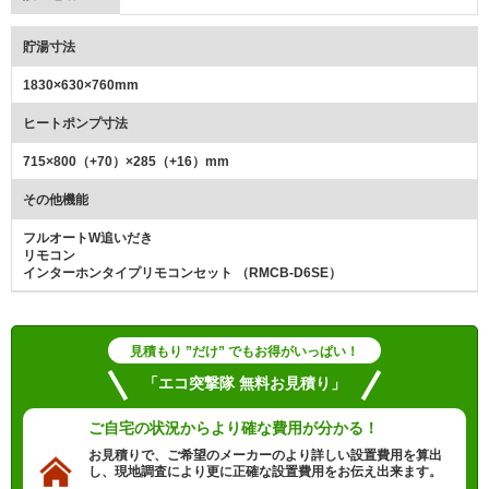
貯湯寸法
1830×630×760mm
ヒートポンプ寸法
715×800（+70）×285（+16）mm
その他機能
フルオートW追いだき
リモコン
インターホンタイプリモコンセット （RMCB-D6SE）
見積もり ”だけ” でもお得がいっぱい！
「エコ突撃隊 無料お見積り」
ご自宅の状況から
より確な費用が分かる！
お見積りで、ご希望のメーカーのより詳しい設置費用を算出
し、現地調査により更に正確な設置費用をお伝え出来ます。