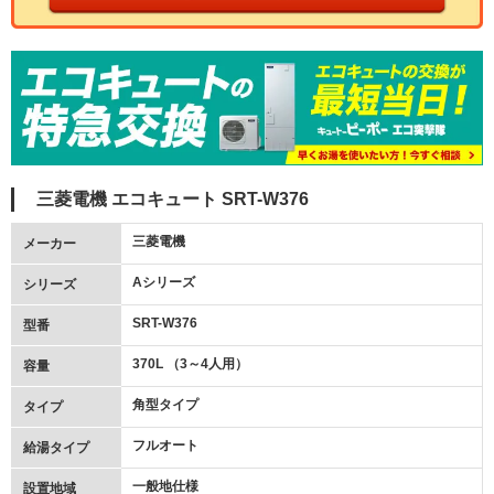
三菱電機 エコキュート SRT-W376
三菱電機
メーカー
Aシリーズ
シリーズ
SRT-W376
型番
370L （3～4人用）
容量
角型タイプ
タイプ
フルオート
給湯タイプ
一般地仕様
設置地域