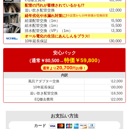
配管の汚れが蓄積されているかも!?
追い炊き配管交換
\22,000
経年劣化や水漏れ対策に!
※設置から10年前後が交換目安
給湯配管交換（1m）
\5,500
給水配管交換（1m）
\5,500
排水配管交換（VP）（1m）
\3,300
オール電化の生活にあんしんをプラス!
10年延長保証
\30,000
安心パック
特価￥59,800
（通常￥80,500→
）
20,700
通常より
円お得！
内訳
風呂アダプター交換
\12,000
10年延長保証
\30,000
追い炊き配管交換
\16,500
EQ撤去費用
\22,000
お支払い方法
カード