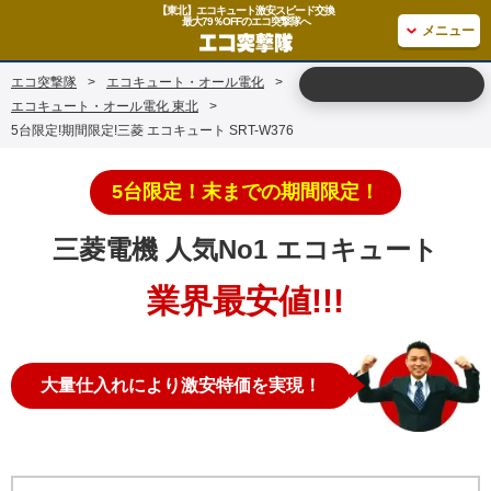
【東北】エコキュート激安スピード交換
最大79％OFFのエコ突撃隊へ
メニュー
エコ突撃隊
>
エコキュート・オール電化
>
エコキュート・オール電化 東北
>
5台限定!期間限定!三菱 エコキュート SRT-W376
5台限定！末までの期間限定！
三菱電機 人気No1 エコキュート
業界最安値!!!
大量仕入れにより激安特価を実現！