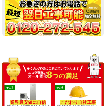
多くのお客様にご満足頂いております
8
エコ突撃隊の
つの満足
オール電化
1
2
その
その
業界最安値に自信
こだわり自社工事