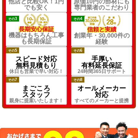
他店と比較OK！1円
原価10円の部材にも
でも安く
専門業者のこだわり
3
4
その
その
長期安心保証
信頼と実績
機器はもちろん工事
創業年・30,000件の
も長期保証
経験
5
6
その
その
スピード対応
手厚い
無料見積もり
有料延長保証
休日も営業で早い対応！
24時間365日サポート
7
8
その
その
まごころ
オールメーカー
スタッフ
対応
親身に提案いたします！
すべてのメーカーと提携