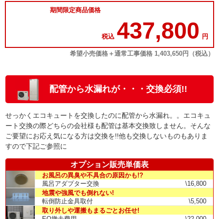
期間限定商品価格
437,800
税込
円
希望小売価格＋通常工事価格 1,403,650円（税込）
配管から水漏れが・・・交換必須!!
せっかくエコキュートを交換したのに配管から水漏れ。。エコキュ
ート交換の際どちらの会社様も配管は基本交換致しません。そんな
ご要望にお応え気になる方は交換を!!他も交換しないものもありま
すので下記ご参照に
オプション販売単価表
お風呂の異臭や不具合の原因かも!?
風呂アダプター交換
\16,800
地震や強風でも倒れない!
転倒防止金具取付
\5,500
取り外しや運搬もまるごとお任せ!
EQ撤去費用
\22,000