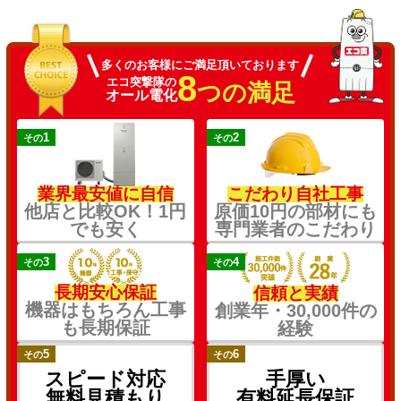
多くのお客様にご満足頂いております
8
エコ突撃隊の
つの満足
オール電化
1
2
その
その
業界最安値に自信
こだわり自社工事
他店と比較OK！1円
原価10円の部材にも
でも安く
専門業者のこだわり
3
4
その
その
長期安心保証
信頼と実績
機器はもちろん工事
創業年・30,000件の
も長期保証
経験
5
6
その
その
スピード対応
手厚い
無料見積もり
有料延長保証