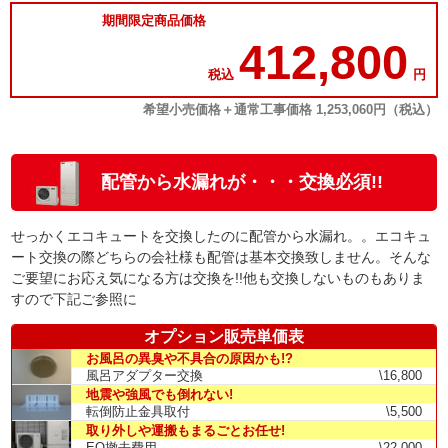
期間限定商品価格
412,800
税込
円
希望小売価格＋通常工事価格 1,253,060円（税込）
配管から水漏れが・・・交換必須!!
せっかくエコキュートを交換したのに配管から水漏れ。。エコキュ
ート交換の際どちらの会社様も配管は基本交換致しません。そんな
ご要望にお応え気になる方は交換を!!他も交換しないものもありま
すので下記ご参照に
オプション販売単価表
お風呂の異臭や不具合の原因かも!?
風呂アダプター交換
\16,800
地震や強風でも倒れない!
転倒防止金具取付
\5,500
取り外しや運搬もまるごとお任せ!
EQ撤去費用
\22,000