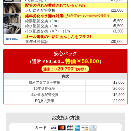
配管の汚れが蓄積されているかも!?
追い炊き配管交換
\22,000
経年劣化や水漏れ対策に!
※設置から10年前後が交換目安
給湯配管交換（1m）
\5,500
給水配管交換（1m）
\5,500
排水配管交換（VP）（1m）
\3,300
オール電化の生活にあんしんをプラス!
10年延長保証
\30,000
安心パック
特価￥59,800
（通常￥80,500→
）
20,700
通常より
円お得！
内訳
風呂アダプター交換
\12,000
10年延長保証
\30,000
追い炊き配管交換
\16,500
EQ撤去費用
\22,000
お支払い方法
カード