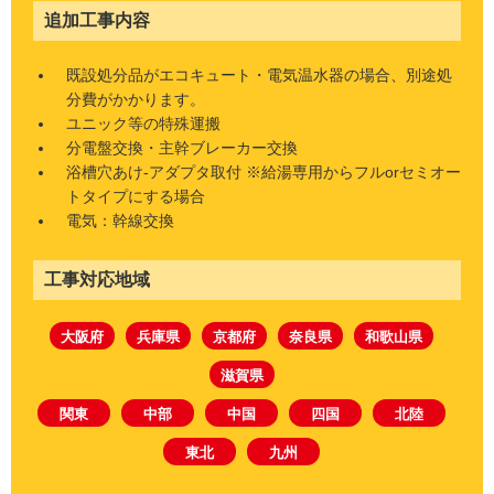
追加工事内容
既設処分品がエコキュート・電気温水器の場合、別途処
分費がかかります。
ユニック等の特殊運搬
分電盤交換・主幹ブレーカー交換
浴槽穴あけ-アダプタ取付 ※給湯専用からフルorセミオー
トタイプにする場合
電気：幹線交換
工事対応地域
大阪府
兵庫県
京都府
奈良県
和歌山県
滋賀県
関東
中部
中国
四国
北陸
東北
九州