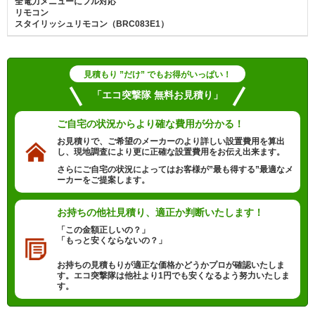
全電力メニューにフル対応
リモコン
スタイリッシュリモコン（BRC083E1）
見積もり ”だけ” でもお得がいっぱい！
「エコ突撃隊 無料お見積り」
ご自宅の状況から
より確な費用が分かる！
お見積りで、ご希望のメーカーのより詳しい設置費用を算出
し、現地調査により更に正確な設置費用をお伝え出来ます。
さらにご自宅の状況によってはお客様が”最も得する”最適なメ
ーカーをご提案します。
お持ちの他社見積り、
適正か判断いたします！
「この金額正しいの？」
「もっと安くならないの？」
お持ちの見積もりが適正な価格かどうかプロが確認いたしま
す。エコ突撃隊は他社より1円でも安くなるよう努力いたしま
す。