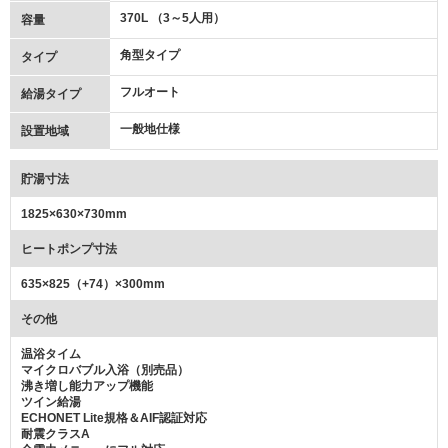
370L （3～5人用）
容量
角型タイプ
タイプ
フルオート
給湯タイプ
一般地仕様
設置地域
貯湯寸法
1825×630×730mm
ヒートポンプ寸法
635×825（+74）×300mm
その他
温浴タイム
マイクロバブル入浴（別売品）
沸き増し能力アップ機能
ツイン給湯
ECHONET Lite規格＆AIF認証対応
耐震クラスA