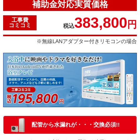
補助金対応実質価格
383,800
工事費
円
コミコミ
税込
※無線LANアダプター付きリモコンの場合
配管から水漏れが・・・交換必須!!