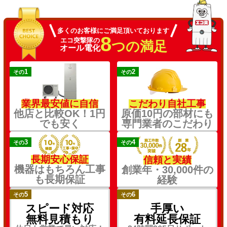
多くのお客様にご満足頂いております
8
エコ突撃隊の
つの満足
オール電化
1
2
その
その
業界最安値に自信
こだわり自社工事
他店と比較OK！1円
原価10円の部材にも
でも安く
専門業者のこだわり
3
4
その
その
長期安心保証
信頼と実績
機器はもちろん工事
創業年・30,000件の
も長期保証
経験
5
6
その
その
スピード対応
手厚い
無料見積もり
有料延長保証