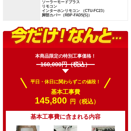
ソーラーモードプラス
リモコン
インターホンリモコン （CTU-FC23）
脚部カバー（RBP-FAD5(S)）
本商品限定の特別工事価格！
160,000
円（税込）
平日・休日に関わらずこの値段！
基本工事費
145,800
円（税込）
基本工事費に含まれる内容