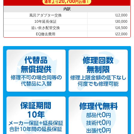
20,700
通常より
円お得！
内訳
風呂アダプター交換
\12,000
10年延長保証
\30,000
追い炊き配管交換
\16,500
EQ撤去費用
\22,000