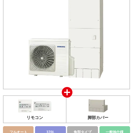
リモコン
脚部カバー
フルオート
370L
角型タイプ
一般地仕様