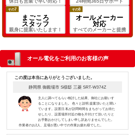
休日も営業で早い対応！
24時間365日サポート
7
8
その
その
まごころ
オールメーカー
スタッフ
対応
親身に提案いたします！
すべてのメーカーと提携
オール電化をご利用のお客様の声
この度は本当にありがとうございました。
静岡県 御殿場市 S様邸
三菱 SRT-W374Z
主人に調べてもらい検討した結果、御社にお願いす
ることになりました。 色々と説明.提案頂いたと聞い
ています。設置日.私が訪問時間をまちがってお待た
せしたり、設置場所付近の物を片付けて頂いたりと
お手数おかけしてしまい申し訳ありませんでした。
作業者のお2人、足場が悪い中での作業お疲れ様でした。