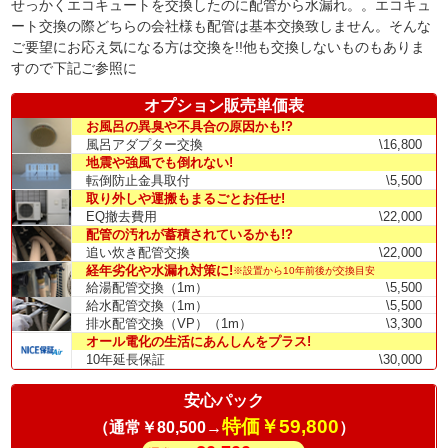
せっかくエコキュートを交換したのに配管から水漏れ。。エコキュ
ート交換の際どちらの会社様も配管は基本交換致しません。そんな
ご要望にお応え気になる方は交換を!!他も交換しないものもありま
すので下記ご参照に
オプション販売単価表
お風呂の異臭や不具合の原因かも!?
風呂アダプター交換
\16,800
地震や強風でも倒れない!
転倒防止金具取付
\5,500
取り外しや運搬もまるごとお任せ!
EQ撤去費用
\22,000
配管の汚れが蓄積されているかも!?
追い炊き配管交換
\22,000
経年劣化や水漏れ対策に!
※設置から10年前後が交換目安
給湯配管交換（1m）
\5,500
給水配管交換（1m）
\5,500
排水配管交換（VP）（1m）
\3,300
オール電化の生活にあんしんをプラス!
10年延長保証
\30,000
安心パック
特価￥59,800
（通常￥80,500→
）