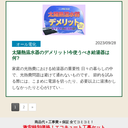
2023/09/28
オール電化
太陽熱温水器のデメリット!今使うべき給湯器は
何?
家庭の光熱費における給湯器の重要性 日々の暮らしの中
で、光熱費問題は避けて通れないものです。 節約を試み
る際には、こまめに電源を切ったり、必要以上に湯沸かし
しなかったりと心がけてい…
1
2
»
商品代＋工事費＋保証 全てコミコミ！
激安特別価格！エコキュート工事セット