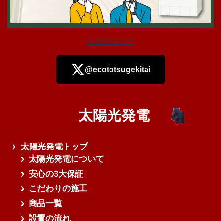
株式会社ステイ
@ecototsugekitai
太陽光発電
さらに読み込む
太陽光発電トップ
太陽光発電について
安心の3大保証
こだわりの施工
商品一覧
設置の流れ