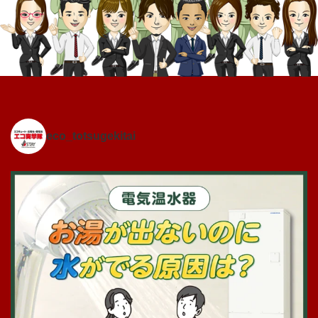
eco_totsugekitai