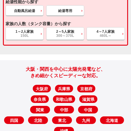
給湯性能から探す
自動風呂給湯
給湯専用
家族の人数（タンク容量）から探す
1～2人家族
2～5人家族
4～7人家族
150L
300～370L
460L～
大阪・関西を中心に太陽光発電など、
きめ細かくスピーディーな対応。
大阪府
兵庫県
京都府
奈良県
和歌山県
滋賀県
関東
中部
中国
四国
北陸
東北
九州
北海道
沖縄