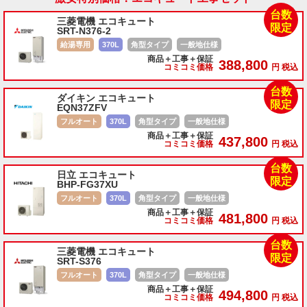
台数
三菱電機 エコキュート
限定
SRT-N376-2
給湯専用
370L
角型タイプ
一般地仕様
商品＋工事＋保証
388,800
コミコミ価格
円 税込
台数
ダイキン エコキュート
限定
EQN37ZFV
フルオート
370L
角型タイプ
一般地仕様
商品＋工事＋保証
437,800
コミコミ価格
円 税込
台数
日立 エコキュート
限定
BHP-FG37XU
フルオート
370L
角型タイプ
一般地仕様
商品＋工事＋保証
481,800
コミコミ価格
円 税込
台数
三菱電機 エコキュート
限定
SRT-S376
フルオート
370L
角型タイプ
一般地仕様
商品＋工事＋保証
494,800
コミコミ価格
円 税込