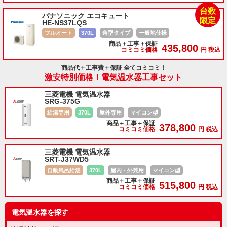
台数
パナソニック エコキュート
限定
HE-NS37LQS
フルオート
370L
角型タイプ
一般地仕様
商品＋工事＋保証
435,800
コミコミ価格
円 税込
商品代＋工事費＋保証 全てコミコミ！
激安特別価格！電気温水器工事セット
三菱電機 電気温水器
SRG-375G
給湯専用
370L
屋外専用
マイコン型
商品＋工事＋保証
378,800
コミコミ価格
円 税込
三菱電機 電気温水器
SRT-J37WD5
自動風呂給湯
370L
屋内・外兼用
マイコン型
商品＋工事＋保証
515,800
コミコミ価格
円 税込
電気温水器を探す