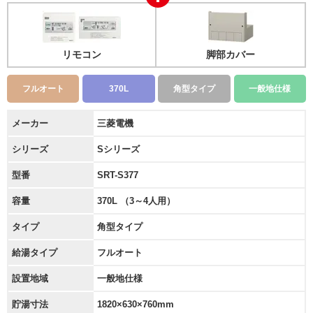
リモコン
脚部カバー
フルオート
370L
角型タイプ
一般地仕様
メーカー
三菱電機
シリーズ
Sシリーズ
型番
SRT-S377
容量
370L （3～4人用）
タイプ
角型タイプ
給湯タイプ
フルオート
設置地域
一般地仕様
貯湯寸法
1820×630×760mm