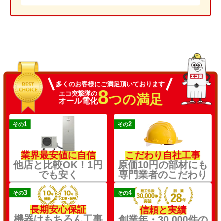
多くのお客様にご満足頂いております
8
エコ突撃隊の
つの満足
オール電化
1
2
その
その
業界最安値に自信
こだわり自社工事
他店と比較OK！1円
原価10円の部材にも
でも安く
専門業者のこだわり
3
4
その
その
長期安心保証
信頼と実績
機器はもちろん工事
創業年・30,000件の