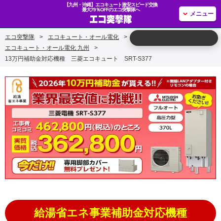
【九州・沖縄】エコキュート激安スピード交換
最大79％OFFのエコ突撃隊へ
メニュー
エコ突撃隊
>
エコキュート・オール電化
>
エコキュート・オール電化 九州
>
13万円補助金対応機種 三菱エコキュート SRT-S377
給湯省エネ事業補助金対応機種