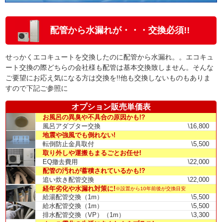
配管から水漏れが・・・交換必須!!
せっかくエコキュートを交換したのに配管から水漏れ。。エコキュ
ート交換の際どちらの会社様も配管は基本交換致しません。そんな
ご要望にお応え気になる方は交換を!!他も交換しないものもありま
すので下記ご参照に
オプション販売単価表
お風呂の異臭や不具合の原因かも!?
風呂アダプター交換
\16,800
地震や強風でも倒れない!
転倒防止金具取付
\5,500
取り外しや運搬もまるごとお任せ!
EQ撤去費用
\22,000
配管の汚れが蓄積されているかも!?
追い炊き配管交換
\22,000
経年劣化や水漏れ対策に!
※設置から10年前後が交換目安
給湯配管交換（1m）
\5,500
給水配管交換（1m）
\5,500
排水配管交換（VP）（1m）
\3,300