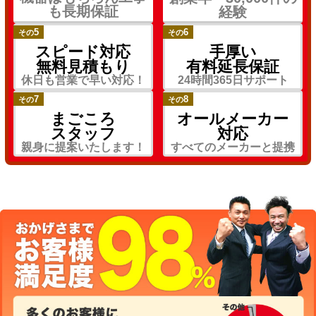
も長期保証
経験
5
6
その
その
スピード対応
手厚い
無料見積もり
有料延長保証
休日も営業で早い対応！
24時間365日サポート
7
8
その
その
まごころ
オールメーカー
スタッフ
対応
親身に提案いたします！
すべてのメーカーと提携