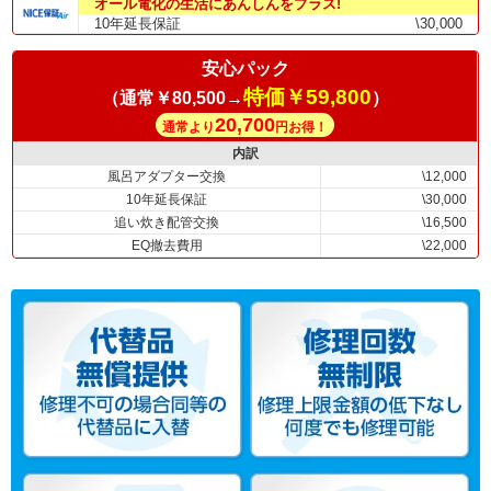
オール電化の生活にあんしんをプラス!
10年延長保証
\30,000
安心パック
特価￥59,800
（通常￥80,500→
）
20,700
通常より
円お得！
内訳
風呂アダプター交換
\12,000
10年延長保証
\30,000
追い炊き配管交換
\16,500
EQ撤去費用
\22,000