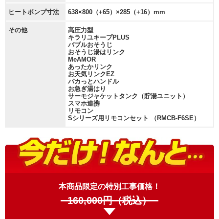
ヒートポンプ寸法
638×800（+65）×285（+16）mm
その他
高圧力型
キラリユキープPLUS
バブルおそうじ
おそうじ湯はリンク
MeAMOR
あったかリンク
お天気リンクEZ
パカっとハンドル
お急ぎ湯はり
サーモジャケットタンク（貯湯ユニット）
スマホ連携
リモコン
Sシリーズ用リモコンセット （RMCB-F6SE）
本商品限定の特別工事価格！
160,000
円（税込）