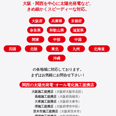
大阪・関西を中心に太陽光発電など、
きめ細かくスピーディーな対応。
大阪府
兵庫県
京都府
奈良県
和歌山県
滋賀県
関東
中部
中国
四国
北陸
東北
九州
北海道
沖縄
の各地域に対応しております。
まずはお気軽にお問合せ下さい！
関西の太陽光発電･オール電化施工提携店
大阪施工提携店
（大阪府大阪市北区）
高槻施工提携店
（大阪府高槻市）
大東施工提携店
（大阪府大東市）
堺施工提携店
（大阪府堺市中区）
茨木市施工提携店
（大阪府茨木市）