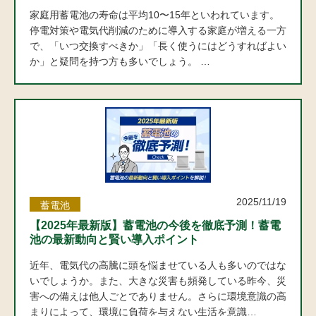
家庭用蓄電池の寿命は平均10〜15年といわれています。
停電対策や電気代削減のために導入する家庭が増える一方
で、「いつ交換すべきか」「長く使うにはどうすればよい
か」と疑問を持つ方も多いでしょう。 …
2025/11/19
蓄電池
【2025年最新版】蓄電池の今後を徹底予測！蓄電
池の最新動向と賢い導入ポイント
近年、電気代の高騰に頭を悩ませている人も多いのではな
いでしょうか。また、大きな災害も頻発している昨今、災
害への備えは他人ごとでありません。さらに環境意識の高
まりによって、環境に負荷を与えない生活を意識…