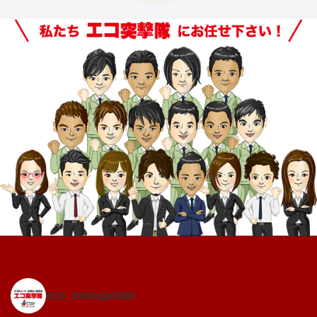
eco_totsugekitai