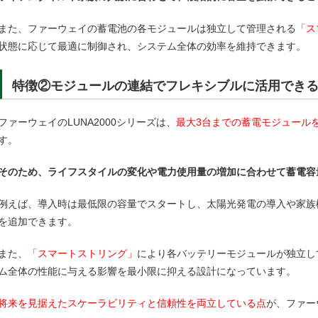
また、ファーウェイの蓄電池の各モジュールは独立して管理される
「ス
状態に応じて最適に制御され、システム全体の効率を維持できます。
特徴②モジュールの連結でフレキシブルに活用でき
ファーウェイのLUNA2000シリーズは、
最大3台までの蓄電モジュール
す。
そのため、ライフスタイルの変化や電力使用量の増加に合わせて蓄電容
例えば、導入時は最低限の容量でスタートし、太陽光発電の導入や家族
を追加できます。
また、
「スマートストリング」
により各バッテリーモジュールが独立し
ム全体の性能に与える影響を最小限に抑える設計になっています。
将来を見据えたスケーラビリティと信頼性を両立している点
が、ファー