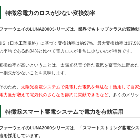
特徴④電力のロスが少ない変換効率
ファーウェイのLUNA2000シリーズは、業界でもトップクラスの変換
JIS（日本工業規格）に基づく変換効率は約97%、最大変換効率は97.
の平均である約94%と比べて電力ロスが非常に少ないのが特長です。
変換効率が高いということは、太陽光発電で得た電気を蓄電池に貯めた
ー損失が少ないことを意味します。
そのため、
太陽光発電システムで発電した電気を無駄なく活用して自家
電力量が増えて電気代のさらなる節約に貢献できるなど
、多くのメリッ
特徴⑤スマート蓄電システムで電力を有効活用
ファーウェイのLUNA2000シリーズは、「スマートストリング蓄電シ
造を採用しています。