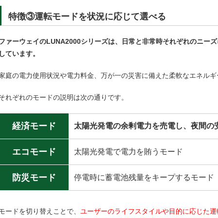
特徴③運転モードを状況に応じて選べる
ファーウェイのLUNA2000シリーズは、日常と非常時それぞれのニー
しています。
家庭の電力使用状況や電力料金、万が一の災害に備えた柔軟なエネルギ
それぞれのモードの説明は次の通りです。
経済モード
太陽光発電の余剰電力を売電し、夜間の
エコモード
太陽光発電で電力を賄うモード
防災モード
停電時に蓄電池残量をキープするモード
モードを切り替えことで、
ユーザーのライフスタイルや目的に応じた運