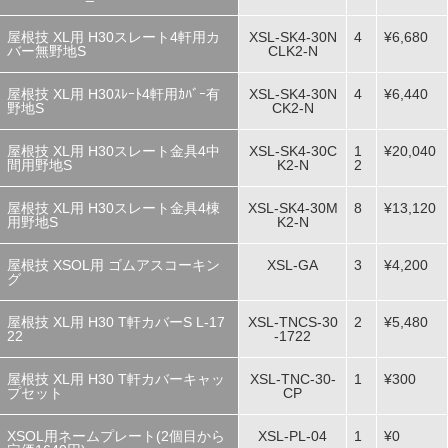
屋根技 XL用 H30スレート4軒用カ
XSL-SK4-30N
4
¥6,680
バー無野地S
CLK2-N
屋根技 XL用 H30ｽﾚｰﾄ4軒用ｶﾊﾞｰ有
XSL-SK4-30N
4
¥6,440
野地S
CK2-N
屋根技 XL用 H30スレート金具4中
XSL-SK4-30C
1
¥20,040
間用野地S
K2-N
2
屋根技 XL用 H30スレート金具4棟
XSL-SK4-30M
8
¥13,120
用野地S
K2-N
屋根技 XSOL用 ゴムアスコーキン
XSL-GA
3
¥4,200
グ
屋根技 XL用 H30 T軒カバーS L-17
XSL-TNCS-30
2
¥5,480
22
-1722
屋根技 XL用 H30 T軒カバーキャッ
XSL-TNC-30-
1
¥300
プセット
CP
XSOL用ネームプレート(2個目から
XSL-PL-04
1
¥0