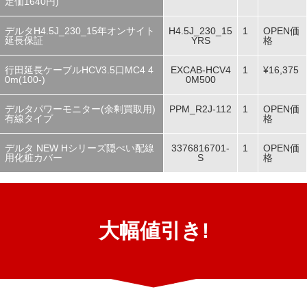
定価1640円)
デルタH4.5J_230_15年オンサイト
H4.5J_230_15
1
OPEN価
延長保証
YRS
格
行田延長ケーブルHCV3.5口MC4 4
EXCAB-HCV4
1
¥16,375
0m(100-)
0M500
デルタパワーモニター(余剰買取用)
PPM_R2J-112
1
OPEN価
有線タイプ
格
デルタ NEW Hシリーズ隠ぺい配線
3376816701-
1
OPEN価
用化粧カバー
S
格
大幅値引き!