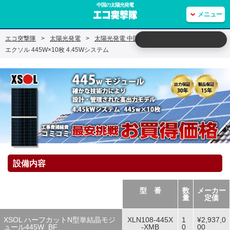
中国の太陽光発電
メニュー
エコ突撃隊
>
太陽光発電
>
太陽光発電 中国
>
エクソル 445W×10枚 4.45Wシステム
設備内容
型 番
数
メーカー
量
定価
XSOL ハーフカットN型単結晶モジ
XLN108-445X
1
¥2,937,0
ュール445W_BF
-XMB
0
00