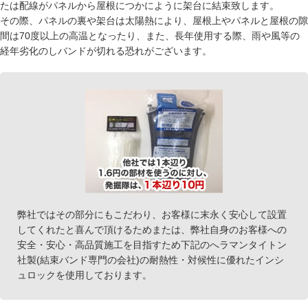
たは配線がパネルから屋根につかにように架台に結束致します。
その際、パネルの裏や架台は太陽熱により、屋根上やパネルと屋根の隙
間は70度以上の高温となったり、また、長年使用する際、雨や風等の
経年劣化のしバンドが切れる恐れがございます。
弊社ではその部分にもこだわり、お客様に末永く安心して設置
してくれたと喜んで頂けるためまたは、弊社自身のお客様への
安全・安心・高品質施工を目指すため下記のへラマンタイトン
社製(結束バンド専門の会社)の耐熱性・対候性に優れたインシ
ュロックを使用しております。