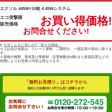
エクソル 445W×10枚 4.45Wシステム
お買い得価格!
エコ突撃隊
販売価格
お問合せください!
なぜこんなに安いの?「安さの理由」
※上記合計金額は、スレート屋根、二階部分、一面設置の場合に限りま
す。
※屋根の種類、形状及び屋根材、設置枚数(Kw数)また多面設置などの
状態によりお見積り内容は異なります。
「無料お見積り」はコチラから
他社との比較OK! 1円でも安く頑張ります!