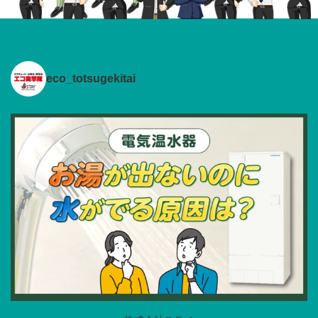
eco_totsugekitai