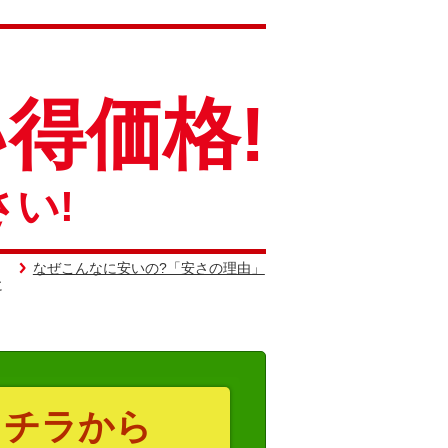
得価格!
い!
なぜこんなに安いの?「安さの理由」
。
に
コチラから