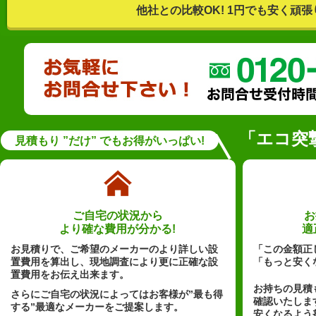
他社との比較OK! 1円でも安く頑張
「エコ突
見積もり ”だけ” でもお得がいっぱい!
ご自宅の状況から
お
より確な費用が分かる!
適
お見積りで、ご希望のメーカーのより詳しい設
「この金額正
置費用を算出し、現地調査により更に正確な設
「もっと安く
置費用をお伝え出来ます。
お持ちの見積
さらにご自宅の状況によってはお客様が”最も得
確認いたしま
する”最適なメーカーをご提案します。
安くなるよう