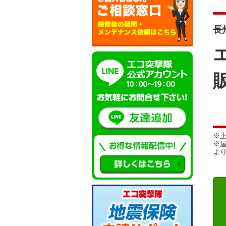
長州
※
※
よ