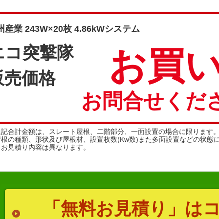
産業 243W×20枚 4.86kWシステム
エコ突撃隊
お買い
販売価格
お問合せくださ
上記合計金額は、スレート屋根、二階部分、一面設置の場合に限ります
屋根の種類、形状及び屋根材、設置枚数(Kw数)また多面設置などの状態
りお見積り内容は異なります。
「無料お見積り」は