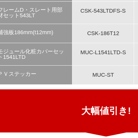
フレームD・スレート用部
CSK-543LTDFS-S
材セット543LT
補強板186mm(t12mm)
CSK-186T12
モジュール化粧カバーセッ
MUC-L1541LTD-S
ト1541LTD
ＰＶステッカー
MUC-ST
大幅値引き!