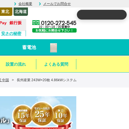
会社概要
メールでお問合せ
東北
北海道
0120-272-545
銀行振
10：00～18：00営業中
お気軽にお問合せ下さい！
安さの秘密
蓄電池
設置の流れ
よくある質問
 中国
>
長州産業 243W×20枚 4.86kWシステム