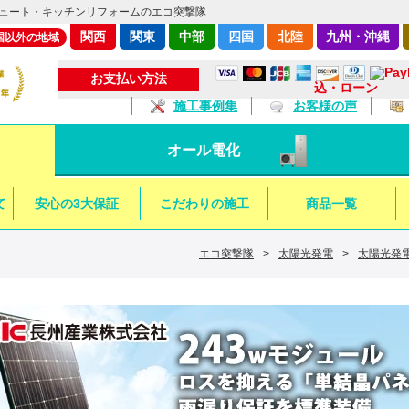
ュート・キッチンリフォームのエコ突撃隊
関西
関東
中部
四国
北陸
九州・沖縄
国以外の地域
お支払い方法
込・ローン
施工事例集
お客様の声
オール電化
て
安心の3大保証
こだわりの施工
商品一覧
エコ突撃隊
>
太陽光発電
>
太陽光発電