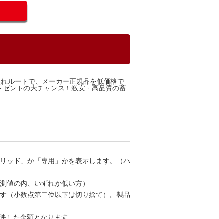
入れルートで、メーカー正規品を低価格で
レゼントの大チャンス！激安・高品質の蓄
ブリッド」か「専用」かを表示します。（ハ
計測値の内、いずれか低い方）
です（小数点第二位以下は切り捨て）。製品
反映した金額となります。