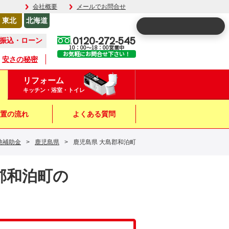
会社概要
メールでお問合せ
東北
北海道
0120-272-545
振込・ローン
10：00～18：00営業中
お気軽にお問合せ下さい！
安さの秘密
リフォーム
キッチン・浴室・トイレ
置の流れ
よくある質問
池補助金
>
鹿児島県
>
鹿児島県 大島郡和泊町
島郡和泊町の