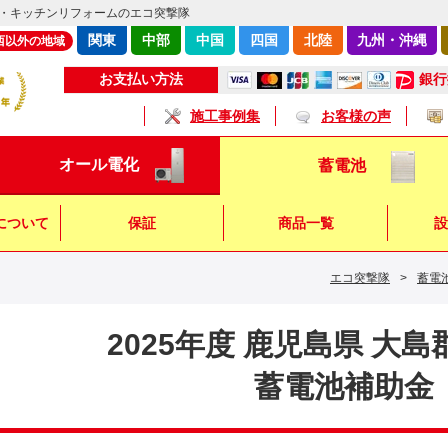
・キッチンリフォームのエコ突撃隊
関東
中部
中国
四国
北陸
九州・沖縄
西以外の地域
銀行
お支払い方法
施工事例集
お客様の声
オール電化
蓄電池
について
保証
商品一覧
設
エコ突撃隊
>
蓄電
キッチン
浴 室
トイレ
2025年度 鹿児島県 大
蓄電池補助金