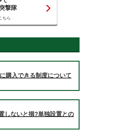
事で
コ突撃隊
こちら
お得に購入できる制度について
置しないと損?単独設置との