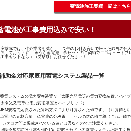
蓄電池施工実績一覧はこちら
蓄電池が工事費用込みで安い！
コ突撃隊では、仲介業者を減らし、長年のお付き合いで培った独自の仕
提供しております。 今なら蓄電池工事セットのご契約でエコキュートプ
池工事セットならエコ突撃隊にお任せください！
補助金対応家庭用蓄電システム製品一覧
1 蓄電システムの電力変換装置が「太陽光発電等の電力変換装置とハイ
＝太陽光発電等の電力変換装置とハイブリッド）
2 JEM規格で定義された算出方法により計算された値です。（計算値と
3 単電池の定格容量、単電池の公称電圧、セルの数の積で算出された値
P、カタログ等に掲載されている値とは異なるのでご注意ください。
4 補助金基準額は公募要領P.13に記載されている蓄電システムの評価を