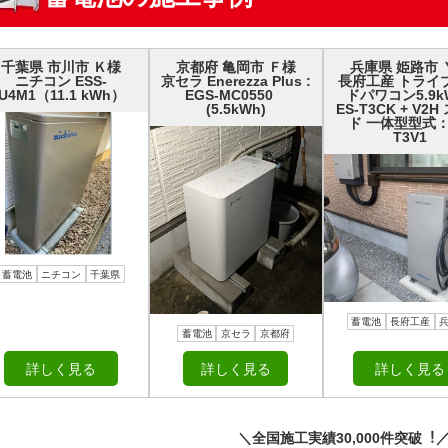
千葉県 市川市 Ｋ様
京都府 亀岡市 Ｆ様
兵庫県 姫路市 
ニチコン ESS-
京セラ Enerezza Plus :
長府工産 トライ
U4M1（11.1 kWh）
EGS-MC0550
ドパワコン5.9k
(5.5kWh)
ES-T3CK + V2
ド 一体型型式：
T3V1
蓄電池
ニチコン
千葉県
蓄電池
長府工産
蓄電池
京セラ
京都府
詳しく見る
詳しく見る
詳しく見る
＼全国施⼯実績30,000件突破︕