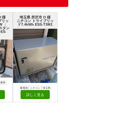
Ｙ様
埼玉県 所沢市 О 様
ブリッ
ニチコン トライブリッ
W ：
ド7.4kWh ESS-T3M1
H スタン
ES-
兵庫県
蓄電池
ニチコン
埼玉県
詳しく見る
／