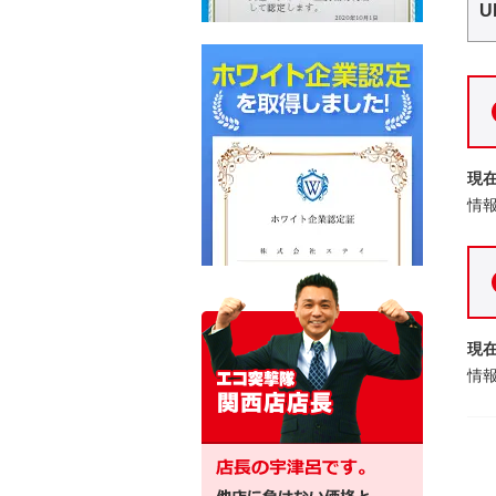
U
現
情
現
情