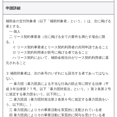
申請詳細
補助金の交付対象者（以下「補助対象者」という。）は、次に掲げる
者とする。
一 個人
二 リース契約事業者（次に掲げる全ての要件を満たす場合に限
る。）
イ リース契約事業者とリース契約利用者の共同申請であること
ロ リース契約利用者が前号に掲げる者であること
ハ リース契約において、補助金相当分がリース契約利用者に還
元されること
２ 補助対象者は、次の各号のいずれにも該当する者であってはなら
ない。
一 暴力団（暴力団員による不当な行為の防止等に関する法律（平
成３年法律第７７号。以下「暴力団対策法」という。）第２条第２号
に規定する暴力団をいう。以下同じ。）
二 暴力団員（暴力団対策法第２条第６号に規定する暴力団員をい
う。以下同じ。）
三 暴力団員によりその事業活動を実質的に支配されている者
四 暴力団員によりその事業活動に実質的に関与を受けている者