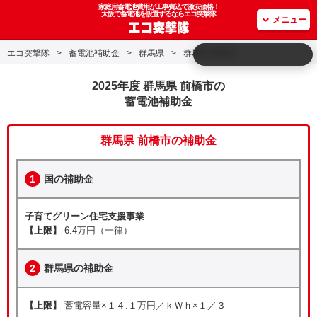
家庭用蓄電池費用が工事費込で激安価格！
大阪で蓄電池を設置するならエコ突撃隊
メニュー
エコ突撃隊
>
蓄電池補助金
>
群馬県
>
群馬県 前橋市
2025年度 群馬県 前橋市の
蓄電池補助金
群馬県 前橋市の補助金
1
国の補助金
子育てグリーン住宅支援事業
【上限】
6.4万円（一律）
2
群馬県の補助金
【上限】
蓄電容量×１４.１万円／ｋＷｈ×１／３