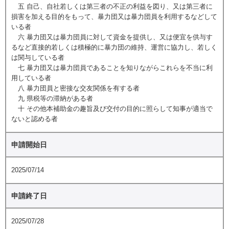
五 自己、自社若しくは第三者の不正の利益を図り、又は第三者に
損害を加える目的をもって、暴力団又は暴力団員を利用するなどして
いる者
六 暴力団又は暴力団員に対して資金を提供し、又は便宜を供与す
るなど直接的若しくは積極的に暴力団の維持、運営に協力し、若しく
は関与している者
七 暴力団又は暴力団員であることを知りながらこれらを不当に利
用している者
八 暴力団員と密接な交友関係を有する者
九 県税等の滞納がある者
十 その他本補助金の趣旨及び交付の目的に照らして知事が適当で
ないと認める者
申請開始日
2025/07/14
申請終了日
2025/07/28