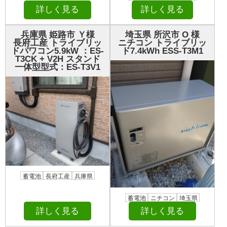
詳しく見る
詳しく見る
兵庫県 姫路市 Ｙ様
埼玉県 所沢市 О 様
長府工産 トライブリッ
ニチコン トライブリッ
ドパワコン5.9kW ：ES-
ド7.4kWh ESS-T3M1
T3CK + V2H スタンド
一体型型式：ES-T3V1
蓄電池
長府工産
兵庫県
蓄電池
ニチコン
埼玉県
詳しく見る
詳しく見る