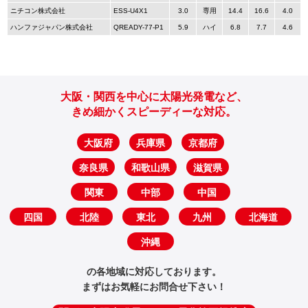
ニチコン株式会社
ESS-U4X1
3.0
専用
14.4
16.6
4.0
ハンファジャパン株式会社
QREADY-77-P1
5.9
ハイ
6.8
7.7
4.6
大阪・関西を中心に太陽光発電など、
きめ細かくスピーディーな対応。
大阪府
兵庫県
京都府
奈良県
和歌山県
滋賀県
関東
中部
中国
四国
北陸
東北
九州
北海道
沖縄
の各地域に対応しております。
まずはお気軽にお問合せ下さい！