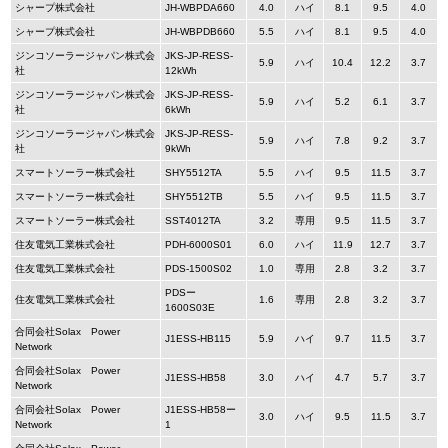
シャープ株式会社
JH-WBPDA660
4.0
ハイ
8.1
9.5
4.0
シャープ株式会社
JH-WBPDB660
5.5
ハイ
8.1
9.5
4.0
ジンコソーラージャパン株式会
JKS-JP-RESS-
5.9
ハイ
10.4
12.2
3.7
社
12kWh
ジンコソーラージャパン株式会
JKS-JP-RESS-
5.9
ハイ
5.2
6.1
3.7
社
6kWh
ジンコソーラージャパン株式会
JKS-JP-RESS-
5.9
ハイ
7.8
9.2
3.7
社
9kWh
スマートソーラー株式会社
SHY5512TA
5.5
ハイ
9.5
11.5
3.7
スマートソーラー株式会社
SHY5512TB
5.5
ハイ
9.5
11.5
3.7
スマートソーラー株式会社
SST4012TA
3.2
専用
9.5
11.5
3.7
住友電気工業株式会社
PDH-6000S01
6.0
ハイ
11.9
12.7
3.7
住友電気工業株式会社
PDS-1500S02
1.0
専用
2.8
3.2
3.7
PDSー
住友電気工業株式会社
1.6
専用
2.8
3.2
3.7
1600S03E
合同会社Solax Power
J1ESS-HB115
5.9
ハイ
9.7
11.5
3.7
Network
合同会社Solax Power
J1ESS-HB58
3.0
ハイ
4.7
5.7
3.7
Network
合同会社Solax Power
J1ESS-HB58ー
3.0
ハイ
9.5
11.5
3.7
Network
1