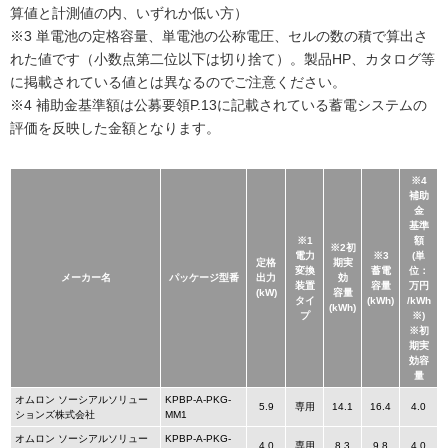
算値と計測値の内、いずれか低い方）
※3 単電池の定格容量、単電池の公称電圧、セルの数の積で算出さ
れた値です（小数点第二位以下は切り捨て）。製品HP、カタログ等
に掲載されている値とは異なるのでご注意ください。
※4 補助金基準額は公募要領P.13に記載されている蓄電システムの
評価を反映した金額となります。
※4
補助
金
基準
※1
額
※2初
電力
※3
(単
定格
期実
変換
蓄電
位：
メーカー名
パッケージ型番
出力
効
装置
容量
万円
(kW)
容量
タイ
(kWh)
/kWh
(kWh)
プ
※)
※初
期実
効容
量
オムロン ソーシアルソリュー
KPBP-A-PKG-
5.9
専用
14.1
16.4
4.0
ションズ株式会社
MM1
オムロン ソーシアルソリュー
KPBP-A-PKG-
4.0
専用
8.3
9.8
4.0