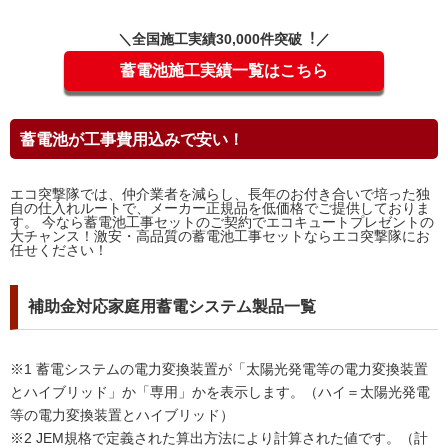
＼全国施⼯実績30,000件突破︕／
蓄電池施工実績一覧はこちら
蓄電池が工事費用込みで安い！
エコ突撃隊では、仲介業者を減らし、長年のお付き合いで培った独
自の仕入れルートで、メーカー正規品を低価格でご提供しておりま
す。 今なら蓄電池工事セットのご契約でエコキュートプレゼントの
大チャンス！激安・高品質の蓄電池工事セットならエコ突撃隊にお
任せください！
補助金対応家庭用蓄電システム製品一覧
※1 蓄電システムの電力変換装置が「太陽光発電等の電力変換装置
とハイブリッド」か「専用」かを表示します。（ハイ＝太陽光発電
等の電力変換装置とハイブリッド）
※2 JEM規格で定義された算出方法により計算された値です。（計