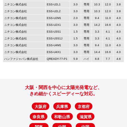
ニチコン株式会社
ESS-U2L1
3.0
専用
10.3
12.0
3.8
ニチコン株式会社
ESS-U2L2
3.0
専用
10.3
12.0
3.8
ニチコン株式会社
ESS-U2M1
2.0
専用
9.4
11.0
4.0
ニチコン株式会社
ESS-U2X1
3.0
専用
14.2
16.6
4.0
ニチコン株式会社
ESS-U3S1
1.5
専用
3.3
4.1
4.0
ニチコン株式会社
ESS-U3S1J
1.5
専用
3.3
4.1
4.0
ニチコン株式会社
ESS-U4M1
3.0
専用
9.4
11.0
4.0
ニチコン株式会社
ESS-U4X1
3.0
専用
14.4
16.6
4.0
ハンファジャパン株式会社
QREADY-77-P1
5.9
ハイ
6.8
7.7
4.6
大阪・関西を中心に太陽光発電など、
きめ細かくスピーディーな対応。
大阪府
兵庫県
京都府
奈良県
和歌山県
滋賀県
関東
中部
中国