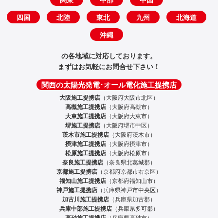
四国
北陸
東北
九州
北海道
沖縄
の各地域に対応しております。
まずはお気軽にお問合せ下さい！
関西の太陽光発電･オール電化施工提携店
大阪施工提携店
（大阪府大阪市北区）
高槻施工提携店
（大阪府高槻市）
大東施工提携店
（大阪府大東市）
堺施工提携店
（大阪府堺市中区）
茨木市施工提携店
（大阪府茨木市）
摂津施工提携店
（大阪府摂津市）
松原施工提携店
（大阪府松原市）
奈良施工提携店
（奈良県北葛城郡）
京都施工提携店
（京都府京都市右京区）
福知山施工提携店
（京都府福知山市）
神戸施工提携店
（兵庫県神戸市中央区）
加古川施工提携店
（兵庫県加古郡）
兵庫中部施工提携店
（兵庫県多可郡）
高砂施工提携店
（兵庫県高砂市）