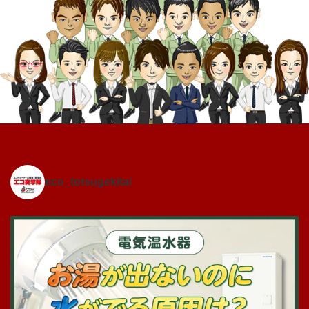
eco_totsugekitai