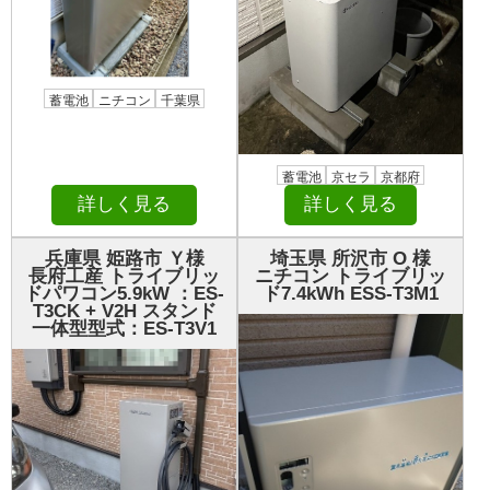
蓄電池
ニチコン
千葉県
蓄電池
京セラ
京都府
詳しく見る
詳しく見る
兵庫県 姫路市 Ｙ様
埼玉県 所沢市 О 様
長府工産 トライブリッ
ニチコン トライブリッ
ドパワコン5.9kW ：ES-
ド7.4kWh ESS-T3M1
T3CK + V2H スタンド
一体型型式：ES-T3V1