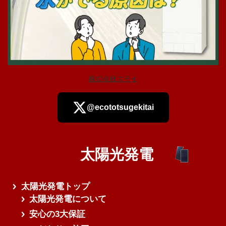
株式会社ステイ
@ecototsugekitai
太陽光発電
さらに読み込む
太陽光発電トップ
太陽光発電について
安心の3大保証