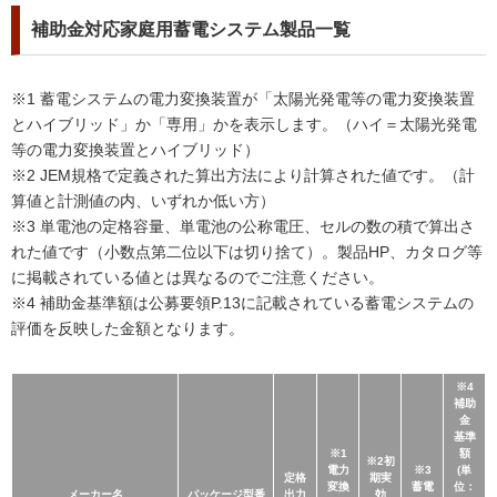
補助金対応家庭用蓄電システム製品一覧
※1 蓄電システムの電力変換装置が「太陽光発電等の電力変換装置
とハイブリッド」か「専用」かを表示します。（ハイ＝太陽光発電
等の電力変換装置とハイブリッド）
※2 JEM規格で定義された算出方法により計算された値です。（計
算値と計測値の内、いずれか低い方）
※3 単電池の定格容量、単電池の公称電圧、セルの数の積で算出さ
れた値です（小数点第二位以下は切り捨て）。製品HP、カタログ等
に掲載されている値とは異なるのでご注意ください。
※4 補助金基準額は公募要領P.13に記載されている蓄電システムの
評価を反映した金額となります。
※4
補助
金
基準
※1
額
※2初
電力
※3
(単
定格
期実
変換
蓄電
位：
メーカー名
パッケージ型番
出力
効