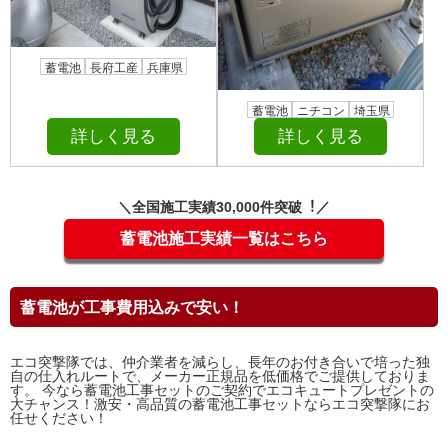
蓄電池
長府工産
兵庫県
蓄電池
ニチコン
埼玉県
詳しく見る
詳しく見る
＼全国施⼯実績30,000件突破︕／
蓄電池施工実績一覧はこちら
蓄電池が工事費用込みで安い！
エコ突撃隊では、仲介業者を減らし、長年のお付き合いで培った独
自の仕入れルートで、メーカー正規品を低価格でご提供しておりま
す。 今なら蓄電池工事セットのご契約でエコキュートプレゼントの
大チャンス！激安・高品質の蓄電池工事セットならエコ突撃隊にお
任せください！