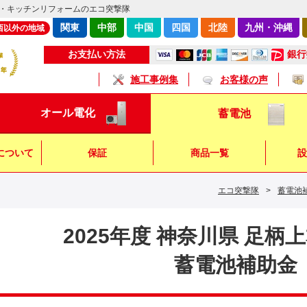
・キッチンリフォームのエコ突撃隊
関東
中部
中国
四国
北陸
九州・沖縄
西以外の地域
銀行
お支払い方法
施工事例集
お客様の声
オール電化
蓄電池
について
保証
商品一覧
設
エコ突撃隊
>
蓄電池
キッチン
浴 室
トイレ
2025年度 神奈川県 足柄
蓄電池補助金