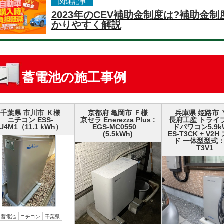
関連記事
2023年のCEV補助金制度は?補助金
かりやすく解説
蓄電池の施工事例
千葉県 市川市 Ｋ様
京都府 亀岡市 Ｆ様
兵庫県 姫路市 
ニチコン ESS-
京セラ Enerezza Plus :
長府工産 トライ
U4M1（11.1 kWh）
EGS-MC0550
ドパワコン5.9k
(5.5kWh)
ES-T3CK + V2
ド 一体型型式：
T3V1
蓄電池
ニチコン
千葉県