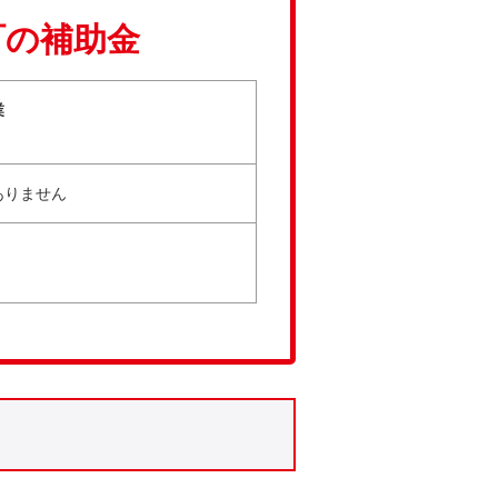
町の補助金
業
ありません