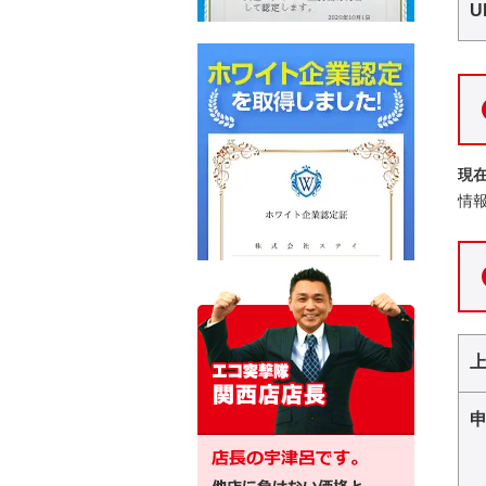
U
現
情