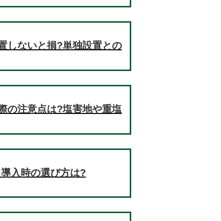
置しないと損?単独設置との
際の注意点は?塩害地や重塩
!導入時の選び方は?