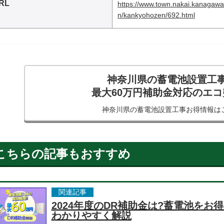
RL
https://www.town.nakai.kanagawa
n/kankyohozen/692.html
神奈川県の蓄電池設置工
最大60万円補助金対応のエ
神奈川県の蓄電池設置工事
お得情報は
こちらの記事もおすすめ
関連記事
2024年度のDR補助金は?蓄電池を
わかりやすく解説