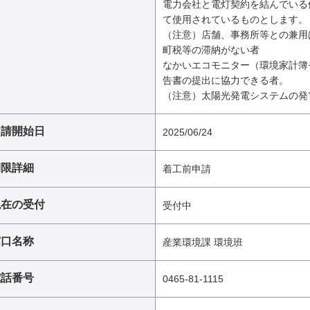
電力会社と電灯契約を結んでいる
て使用されているものとします。
（注意）店舗、事務所等との兼用
町税等の滞納がない者
なかいエコモニター（環境家計簿
告書の提出に協力できる者。
（注意）太陽光発電システムの発
申請開始日
2025/06/24
期限詳細
着工前申請
現在の受付
受付中
窓口名称
産業環境課 環境班
電話番号
0465-81-1115