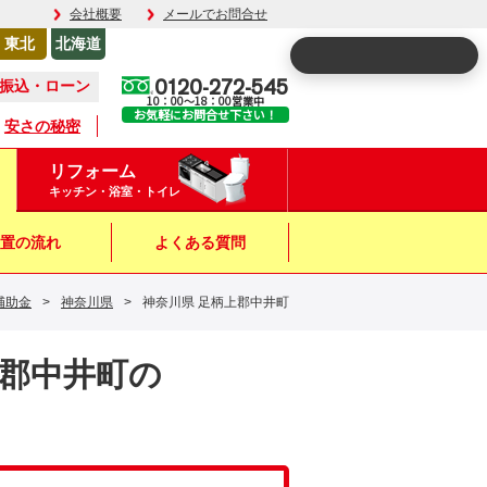
会社概要
メールでお問合せ
東北
北海道
0120-272-545
振込・ローン
10：00～18：00営業中
お気軽にお問合せ下さい！
安さの秘密
リフォーム
キッチン・浴室・トイレ
置の流れ
よくある質問
補助金
>
神奈川県
>
神奈川県 足柄上郡中井町
上郡中井町の