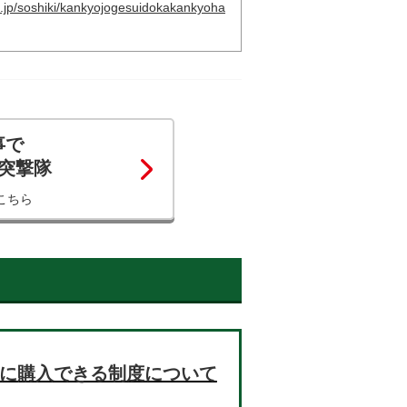
.jp/soshiki/kankyojogesuidokakankyoha
事で
コ突撃隊
こちら
お得に購入できる制度について