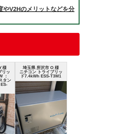
制度やV2Hのメリットなどを分
Ｙ様
埼玉県 所沢市 О 様
ブリッ
ニチコン トライブリッ
W ：
ド7.4kWh ESS-T3M1
H スタン
ES-