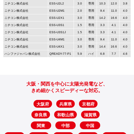
ニチコン株式会社
ESS-U2L2
3.0
専用
10.3
12.0
3.8
ニチコン株式会社
ESS-U2M1
2.0
専用
9.4
11.0
4.0
ニチコン株式会社
ESS-U2X1
3.0
専用
14.2
16.6
4.0
ニチコン株式会社
ESS-U3S1
1.5
専用
3.3
4.1
4.0
ニチコン株式会社
ESS-U3S1J
1.5
専用
3.3
4.1
4.0
ニチコン株式会社
ESS-U4M1
3.0
専用
9.4
11.0
4.0
ニチコン株式会社
ESS-U4X1
3.0
専用
14.4
16.6
4.0
ハンファジャパン株式会社
QREADY-77-P1
5.9
ハイ
6.8
7.7
4.6
大阪・関西を中心に太陽光発電など、
きめ細かくスピーディーな対応。
大阪府
兵庫県
京都府
奈良県
和歌山県
滋賀県
関東
中部
中国