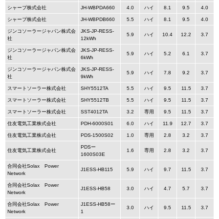
シャープ株式会社
JH-WBPDA660
4.0
ハイ
8.1
9.5
4.0
シャープ株式会社
JH-WBPDB660
5.5
ハイ
8.1
9.5
4.0
ジンコソーラージャパン株式会
JKS-JP-RESS-
5.9
ハイ
10.4
12.2
3.7
社
12kWh
ジンコソーラージャパン株式会
JKS-JP-RESS-
5.9
ハイ
5.2
6.1
3.7
社
6kWh
ジンコソーラージャパン株式会
JKS-JP-RESS-
5.9
ハイ
7.8
9.2
3.7
社
9kWh
スマートソーラー株式会社
SHY5512TA
5.5
ハイ
9.5
11.5
3.7
スマートソーラー株式会社
SHY5512TB
5.5
ハイ
9.5
11.5
3.7
スマートソーラー株式会社
SST4012TA
3.2
専用
9.5
11.5
3.7
住友電気工業株式会社
PDH-6000S01
6.0
ハイ
11.9
12.7
3.7
住友電気工業株式会社
PDS-1500S02
1.0
専用
2.8
3.2
3.7
PDSー
住友電気工業株式会社
1.6
専用
2.8
3.2
3.7
1600S03E
合同会社Solax Power
J1ESS-HB115
5.9
ハイ
9.7
11.5
3.7
Network
合同会社Solax Power
J1ESS-HB58
3.0
ハイ
4.7
5.7
3.7
Network
合同会社Solax Power
J1ESS-HB58ー
3.0
ハイ
9.5
11.5
3.7
Network
1