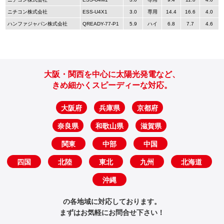
ニチコン株式会社
ESS-U4X1
3.0
専用
14.4
16.6
4.0
ハンファジャパン株式会社
QREADY-77-P1
5.9
ハイ
6.8
7.7
4.6
大阪・関西を中心に太陽光発電など、
きめ細かくスピーディーな対応。
大阪府
兵庫県
京都府
奈良県
和歌山県
滋賀県
関東
中部
中国
四国
北陸
東北
九州
北海道
沖縄
の各地域に対応しております。
まずはお気軽にお問合せ下さい！