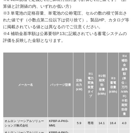
算値と計測値の内、いずれか低い方）
※3 単電池の定格容量、単電池の公称電圧、セルの数の積で算出さ
れた値です（小数点第二位以下は切り捨て）。製品HP、カタログ等
に掲載されている値とは異なるのでご注意ください。
※4 補助金基準額は公募要領P.13に記載されている蓄電システムの
評価を反映した金額となります。
※4
補助
金
基準
※1
額
※2初
電力
※3
(単
定格
期実
変換
蓄電
位：
メーカー名
パッケージ型番
出力
効
装置
容量
万円
(kW)
容量
タイ
(kWh)
/kWh
(kWh)
プ
※)
※初
期実
効容
量
オムロン ソーシアルソリュー
KPBP-A-PKG-
5.9
専用
14.1
16.4
4.0
ションズ株式会社
MM1
オムロン ソーシアルソリュー
KPBP-A-PKG-