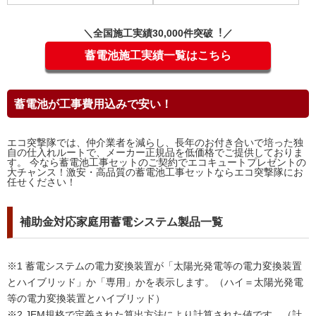
＼全国施⼯実績30,000件突破︕／
蓄電池施工実績一覧はこちら
蓄電池が工事費用込みで安い！
エコ突撃隊では、仲介業者を減らし、長年のお付き合いで培った独
自の仕入れルートで、メーカー正規品を低価格でご提供しておりま
す。 今なら蓄電池工事セットのご契約でエコキュートプレゼントの
大チャンス！激安・高品質の蓄電池工事セットならエコ突撃隊にお
任せください！
補助金対応家庭用蓄電システム製品一覧
※1 蓄電システムの電力変換装置が「太陽光発電等の電力変換装置
とハイブリッド」か「専用」かを表示します。（ハイ＝太陽光発電
等の電力変換装置とハイブリッド）
※2 JEM規格で定義された算出方法により計算された値です。（計