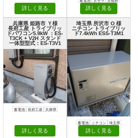
蓄電池
京セラ
京都府
詳しく見る
詳しく見る
兵庫県 姫路市 Ｙ様
埼玉県 所沢市 О 様
長府工産 トライブリッ
ニチコン トライブリッ
ドパワコン5.9kW ：ES-
ド7.4kWh ESS-T3M1
T3CK + V2H スタンド
一体型型式：ES-T3V1
蓄電池
長府工産
兵庫県
蓄電池
ニチコン
埼玉県
詳しく見る
詳しく見る