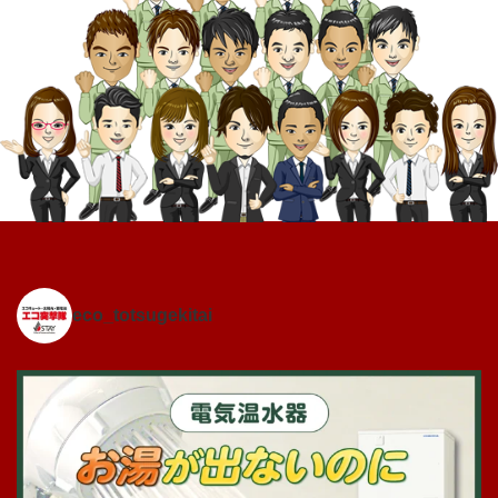
eco_totsugekitai