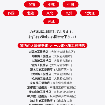
関東
中部
中国
四国
北陸
東北
九州
北海道
沖縄
の各地域に対応しております。
まずはお気軽にお問合せ下さい！
関西の太陽光発電･オール電化施工提携店
大阪施工提携店
（大阪府大阪市北区）
高槻施工提携店
（大阪府高槻市）
大東施工提携店
（大阪府大東市）
堺施工提携店
（大阪府堺市中区）
茨木市施工提携店
（大阪府茨木市）
摂津施工提携店
（大阪府摂津市）
松原施工提携店
（大阪府松原市）
奈良施工提携店
（奈良県北葛城郡）
京都施工提携店
（京都府京都市右京区）
福知山施工提携店
（京都府福知山市）
神戸施工提携店
（兵庫県神戸市中央区）
加古川施工提携店
（兵庫県加古郡）