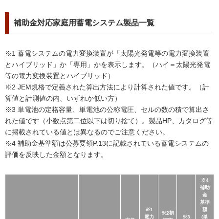
補助金対応家庭用蓄電システム製品一覧
※1 蓄電システムの電力変換装置が「太陽光発電等の電力変換装置
とハイブリッド」か「専用」かを表示します。（ハイ＝太陽光発電
等の電力変換装置とハイブリッド）
※2 JEM規格で定義された算出方法により計算された値です。（計
算値と計測値の内、いずれか低い方）
※3 単電池の定格容量、単電池の公称電圧、セルの数の積で算出さ
れた値です（小数点第二位以下は切り捨て）。製品HP、カタログ等
に掲載されている値とは異なるのでご注意ください。
※4 補助金基準額は公募要領P.13に記載されている蓄電システムの
評価を反映した金額となります。
※4
補助
金
基準
※1
額
※2初
電力
※3
(単