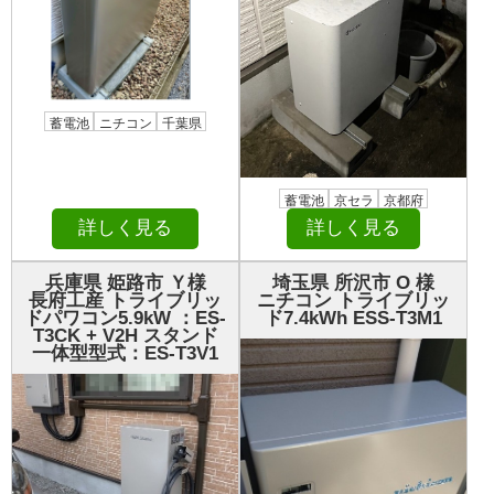
蓄電池
ニチコン
千葉県
蓄電池
京セラ
京都府
詳しく見る
詳しく見る
兵庫県 姫路市 Ｙ様
埼玉県 所沢市 О 様
長府工産 トライブリッ
ニチコン トライブリッ
ドパワコン5.9kW ：ES-
ド7.4kWh ESS-T3M1
T3CK + V2H スタンド
一体型型式：ES-T3V1