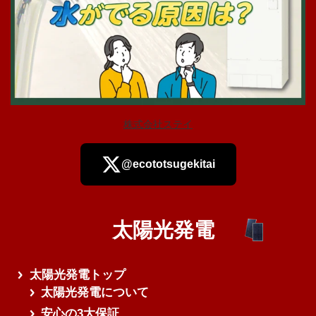
株式会社ステイ
@ecototsugekitai
太陽光発電
さらに読み込む
太陽光発電トップ
太陽光発電について
安心の3大保証