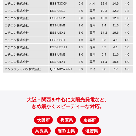
ニチコン株式会社
ESS-T3XCK
5.9
ハイ
12.9
14.9
4.6
ニチコン株式会社
ESS-U2L1
3.0
専用
10.3
12.0
3.8
ニチコン株式会社
ESS-U2L2
3.0
専用
10.3
12.0
3.8
ニチコン株式会社
ESS-U2M1
2.0
専用
9.4
11.0
4.0
ニチコン株式会社
ESS-U2X1
3.0
専用
14.2
16.6
4.0
ニチコン株式会社
ESS-U3S1
1.5
専用
3.3
4.1
4.0
ニチコン株式会社
ESS-U3S1J
1.5
専用
3.3
4.1
4.0
ニチコン株式会社
ESS-U4M1
3.0
専用
9.4
11.0
4.0
ニチコン株式会社
ESS-U4X1
3.0
専用
14.4
16.6
4.0
ハンファジャパン株式会社
QREADY-77-P1
5.9
ハイ
6.8
7.7
4.6
大阪・関西を中心に太陽光発電など、
きめ細かくスピーディーな対応。
大阪府
兵庫県
京都府
奈良県
和歌山県
滋賀県