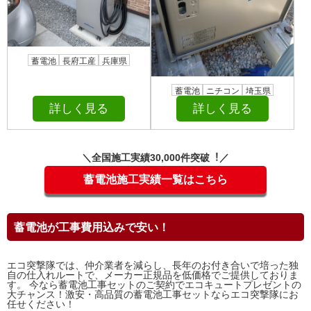
蓄電池
長府工産
兵庫県
蓄電池
ニチコン
埼玉県
詳しく見る
詳しく見る
＼全国施⼯実績30,000件突破︕／
蓄電池施工実績一覧はこちら
蓄電池が工事費用込みで安い！
エコ突撃隊では、仲介業者を減らし、長年のお付き合いで培った独
自の仕入れルートで、メーカー正規品を低価格でご提供しておりま
す。 今なら蓄電池工事セットのご契約でエコキュートプレゼントの
大チャンス！激安・高品質の蓄電池工事セットならエコ突撃隊にお
任せください！