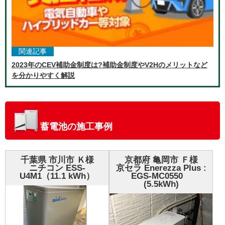
関連記事
2023年のCEV補助金制度は?補助金制度やV2Hのメリットなど
を分かりやすく解説
蓄電池の施工事例
千葉県 市川市 Ｋ様
京都府 亀岡市 Ｆ様
ニチコン ESS-
京セラ Enerezza Plus :
U4M1（11.1 kWh）
EGS-MC0550
(5.5kWh)