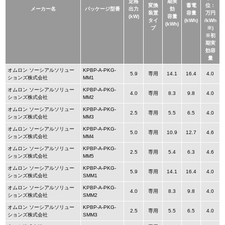
定格
期実
変換
蓄電
位：
メーカー名
パッケージ型番
出力
効
装置
容量
万円
(kW)
容量
タイ
(kWh)
/kWh
(kWh)
プ
※)
※初
期実
効容
量
オムロン ソーシアルソリュー
KPBP-A-PKG-
5.9
専用
14.1
16.4
4.0
ションズ株式会社
MM1
オムロン ソーシアルソリュー
KPBP-A-PKG-
4.0
専用
8.3
9.8
4.0
ションズ株式会社
MM2
オムロン ソーシアルソリュー
KPBP-A-PKG-
2.5
専用
5.5
6.5
4.0
ションズ株式会社
MM3
オムロン ソーシアルソリュー
KPBP-A-PKG-
5.0
専用
10.9
12.7
4.6
ションズ株式会社
MM4
オムロン ソーシアルソリュー
KPBP-A-PKG-
2.5
専用
5.4
6.3
4.6
ションズ株式会社
MM5
オムロン ソーシアルソリュー
KPBP-A-PKG-
5.9
専用
14.1
16.4
4.0
ションズ株式会社
SMM1
オムロン ソーシアルソリュー
KPBP-A-PKG-
4.0
専用
8.3
9.8
4.0
ションズ株式会社
SMM2
オムロン ソーシアルソリュー
KPBP-A-PKG-
2.5
専用
5.5
6.5
4.0
ションズ株式会社
SMM3