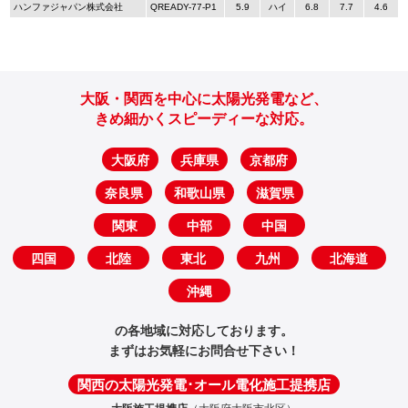
ハンファジャパン株式会社
QREADY-77-P1
5.9
ハイ
6.8
7.7
4.6
大阪・関西を中心に太陽光発電など、
きめ細かくスピーディーな対応。
大阪府
兵庫県
京都府
奈良県
和歌山県
滋賀県
関東
中部
中国
四国
北陸
東北
九州
北海道
沖縄
の各地域に対応しております。
まずはお気軽にお問合せ下さい！
関西の太陽光発電･オール電化施工提携店