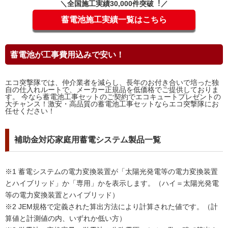
＼全国施⼯実績30,000件突破︕／
蓄電池施工実績一覧はこちら
蓄電池が工事費用込みで安い！
エコ突撃隊では、仲介業者を減らし、長年のお付き合いで培った独
自の仕入れルートで、メーカー正規品を低価格でご提供しておりま
す。 今なら蓄電池工事セットのご契約でエコキュートプレゼントの
大チャンス！激安・高品質の蓄電池工事セットならエコ突撃隊にお
任せください！
補助金対応家庭用蓄電システム製品一覧
※1 蓄電システムの電力変換装置が「太陽光発電等の電力変換装置
とハイブリッド」か「専用」かを表示します。（ハイ＝太陽光発電
等の電力変換装置とハイブリッド）
※2 JEM規格で定義された算出方法により計算された値です。（計
算値と計測値の内、いずれか低い方）