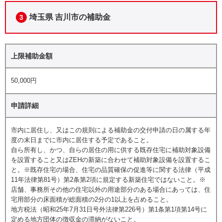
埼玉県 吉川市の補助金
3
上限補助金額
50,000円
申請詳細
市内に居住し、又はこの規則による補助金の交付申請の日の属する年
度の末日までに市内に居住する予定であること。
自ら所有し、かつ、自らの居住の用に供する既存住宅に補助対象設備
を設置すること又はZEHの新築に合わせて補助対象設備を設置するこ
と。※既存住宅の場合、住宅の品質確保の促進等に関する法律（平成
11年法律第81号）第2条第2項に規定する新築住宅ではないこと。※
店舗、事務所その他の住宅以外の用途部分のある場合にあっては、住
宅用部分の床面積が総面積の2分の1以上を占めること。
地方税法（昭和25年7月31日号外法律第226号）第1条第1項第14号に
定める地方団体の徴収金の滞納がないこと。