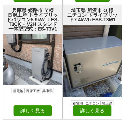
兵庫県 姫路市 Ｙ様
埼玉県 所沢市 О 様
長府工産 トライブリッ
ニチコン トライブリッ
ドパワコン5.9kW ：ES-
ド7.4kWh ESS-T3M1
T3CK + V2H スタンド
一体型型式：ES-T3V1
蓄電池
長府工産
兵庫県
蓄電池
ニチコン
埼玉県
詳しく見る
詳しく見る