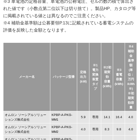
※3 単電池の定格容量、単電池の公称電圧、セルの数の積で算出さ
れた値です（小数点第二位以下は切り捨て）。製品HP、カタログ等
に掲載されている値とは異なるのでご注意ください。
※4 補助金基準額は公募要領P.13に記載されている蓄電システムの
評価を反映した金額となります。
※4
補助
金
基準
※1
額
※2初
電力
※3
(単
定格
期実
変換
蓄電
位：
メーカー名
パッケージ型番
出力
効
装置
容量
万円
(kW)
容量
タイ
(kWh)
/kWh
(kWh)
プ
※)
※初
期実
効容
量
オムロン ソーシアルソリュー
KPBP-A-PKG-
5.9
専用
14.1
16.4
4.0
ションズ株式会社
MM1
オムロン ソーシアルソリュー
KPBP-A-PKG-
4.0
専用
8.3
9.8
4.0
ションズ株式会社
MM2
オムロン ソーシアルソリュー
KPBP-A-PKG-