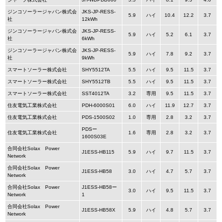
ジンコソーラージャパン株式会
JKS-JP-RESS-
5.9
ハイ
10.4
12.2
3.7
社
12kWh
ジンコソーラージャパン株式会
JKS-JP-RESS-
5.9
ハイ
5.2
6.1
3.7
社
6kWh
ジンコソーラージャパン株式会
JKS-JP-RESS-
5.9
ハイ
7.8
9.2
3.7
社
9kWh
スマートソーラー株式会社
SHY5512TA
5.5
ハイ
9.5
11.5
3.7
スマートソーラー株式会社
SHY5512TB
5.5
ハイ
9.5
11.5
3.7
スマートソーラー株式会社
SST4012TA
3.2
専用
9.5
11.5
3.7
住友電気工業株式会社
PDH-6000S01
6.0
ハイ
11.9
12.7
3.7
住友電気工業株式会社
PDS-1500S02
1.0
専用
2.8
3.2
3.7
PDSー
住友電気工業株式会社
1.6
専用
2.8
3.2
3.7
1600S03E
合同会社Solax Power
J1ESS-HB115
5.9
ハイ
9.7
11.5
3.7
Network
合同会社Solax Power
J1ESS-HB58
3.0
ハイ
4.7
5.7
3.7
Network
合同会社Solax Power
J1ESS-HB58ー
3.0
ハイ
9.5
11.5
3.7
Network
1
合同会社Solax Power
J1ESS-HB58X
5.9
ハイ
4.8
5.7
3.7
Network