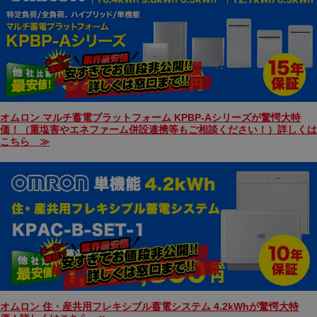
オムロン マルチ蓄電プラットフォーム KPBP-Aシリーズが驚愕大特
価！（重塩害やエネファーム併設連携等もご相談ください！）詳しくは
こちら ≫
オムロン 住・産共用フレキシブル蓄電システム 4.2kWhが驚愕大特