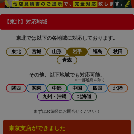
【東北】対応地域
東北では以下の各地域に対応しております。
東北
宮城
山形
岩手
福島
秋田
青森
その他、以下地域でも対応可能。
※一部離島を除く
関西
関東
中部
中国
四国
北陸
九州・沖縄
北海道
まずはお気軽にお問合せください！
東京支店ができました