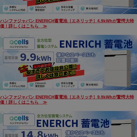
電と併用することで地球環境にも優しい電気設備ですので、
自治体としてもその導入を推奨しており、各補助金での支援
も普及の大きな後押しとなっています。
ハンファジャパン ENERICH蓄電池［エネリッチ］4.9kWhが驚愕大特
岩手県で蓄電池導入をお考えの方、長州産業「Smart PV
価！詳しくはこちら ≫
Multi」、田淵電機「EIBS7」、パナソニック「パワーステーシ
ョンS+]、ニチコン、オムロン、テスラ等各社最新の蓄電池の
事ならエコ突撃隊にお気軽にお問合せください!
ハンファジャパン ENERICH蓄電池［エネリッチ］9.9kWhが驚愕大特
価！詳しくはこちら ≫