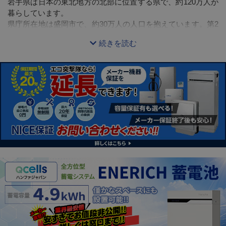
岩手県は日本の東北地方の北部に位置する県で、約120万人が
暮らしています。
県庁所在地は盛岡市で、約30万人の人口を抱えています。第2
位に一関市、第3位に奥州市が続き、それぞれ約120万人規模
続きを読む
の自治体です。
面積は非常に広く、北海道に続く第2位を誇っており、山や丘
の多い自然あふれる県といえます。
年間の日照時間は1,564時間、太陽光を利用した発電機器のあ
る住宅数は24,300件となっており、全世帯490,828件の内約
5.0%の住宅で太陽光発電機器が設置されています。
岩手県の電気代は、2020年の総務省統計局の家計調査による
と、年間110,148円で、全国平均を少し上回る数値です。
東北電力でいう「よりそう+シーズン&タイム」のような、夜
間の電気代が安くなるプランと蓄電池を併用すれば、お得な
夜間料金で電気を貯め、日中使用することで電気代の削減を
図れます。
電気代が気になる方は蓄電池の導入を検討してみてはいかが
でしょうか。
非常用バッテリーとして蓄電池は災害時にも強く、太陽光発