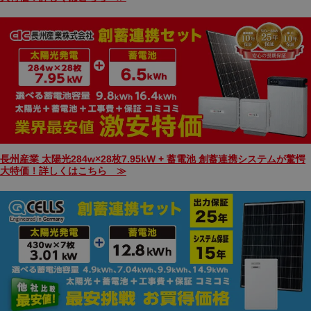
長州産業 太陽光284w×28枚7.95kW + 蓄電池 創蓄連携システムが驚愕
大特価！詳しくはこちら ≫