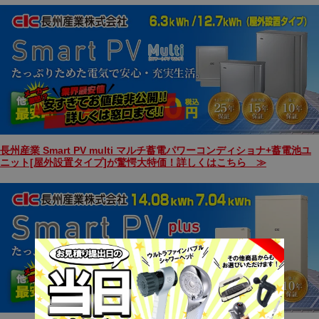
長州産業 Smart PV multi マルチ蓄電パワーコンディショナ+蓄電池ユ
ニット[屋外設置タイプ]が驚愕大特価！詳しくはこちら ≫