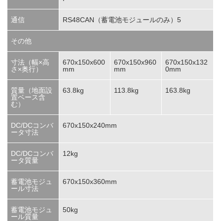
通信
RS48CAN（蓄電池モジュールのみ）5
その他
寸法（幅×高
670x150x600
670x150x960
670x150x132
さ×奥行）
mm
mm
0mm
質量（地面設
63.8kg
113.8kg
163.8kg
置ベース含
む）
DC/DCコンバ
670x150x240mm
ータ寸法
DC/DCコンバ
12kg
ータ質量
蓄電池モジュ
670x150x360mm
ール寸法
蓄電池モジュ
50kg
ール質量