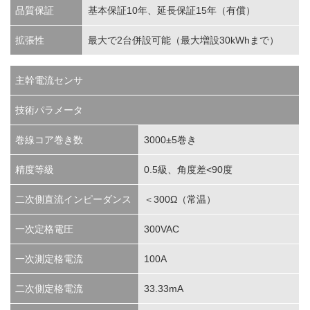
品質保証
基本保証10年、延長保証15年（有償）
拡張性
最大で2台併設可能（最大増設30kWhまで）
主幹電流センサ
技術パラメータ
巻線コア巻き数
3000±5巻き
精度等級
0.5級、角度差<90度
二次側直流インピーダンス
＜300Ω（常温）
一次定格電圧
300VAC
一次測定格電流
100A
二次側定格電流
33.33mA