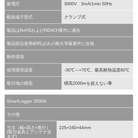
耐電圧
3000V 3mA/1min 50Hz
配線端子型式
クランプ式
製品はRoHSおよびREACH要件に適合
製品部品使用材料はULの耐火等級要件に合格
動作環境
使用環境温度
-30℃～+70℃、最高耐熱温度80℃
取付地の標高
標高2000mを超えない事
SmartLogger 3000A
その他
寸法（幅×高さ×奥行）
225×160×44mm
(取付金具とアンテナ含
まず)