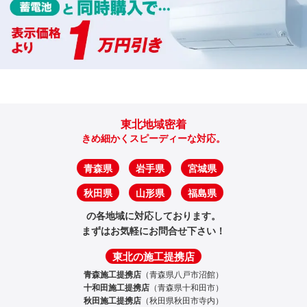
東北地域密着
きめ細かくスピーディーな対応。
青森県
岩手県
宮城県
秋田県
山形県
福島県
の各地域に対応しております。
まずはお気軽にお問合せ下さい！
東北の施工提携店
青森施工提携店
（青森県八戸市沼館）
十和田施工提携店
（青森県十和田市）
秋田施工提携店
（秋田県秋田市寺内）