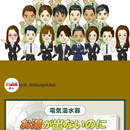
eco_totsugekitai