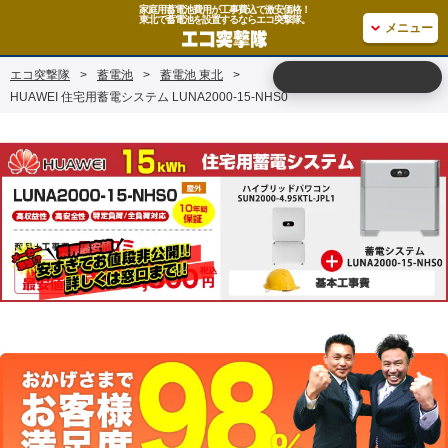
家庭用蓄電池費用が工事費込で激安価格！
東北で蓄電池を設置するならエコ突撃隊。
メニュー
エコ突撃隊
>
蓄電池
>
蓄電池 東北
>
HUAWEI 住宅用蓄電システム LUNA2000-15-NHS0