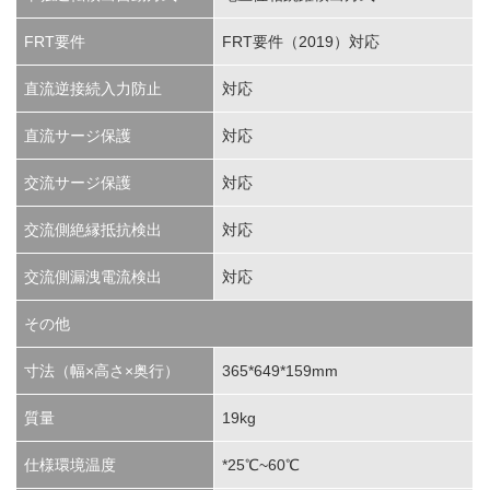
FRT要件
FRT要件（2019）対応
直流逆接続入力防止
対応
直流サージ保護
対応
交流サージ保護
対応
交流側絶縁抵抗検出
対応
交流側漏洩電流検出
対応
その他
寸法（幅×高さ×奥行）
365*649*159mm
質量
19kg
仕様環境温度
*25℃~60℃