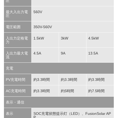
圧
最大入出力電
560V
圧
電圧範囲
350V-560V
入出力定格電
1.5kW
3kW
4.5kW
力
入出力最大電
4.5A
9A
13.5A
流
充電
PV充電時間
約3.3時間
約3.3時間
約3.3時間
AC充電時間
約3.3時間
約5時間
約7.5時間
表示・通信
表示
SOC充電状態提示灯（LED）、FusionSolar AP
P