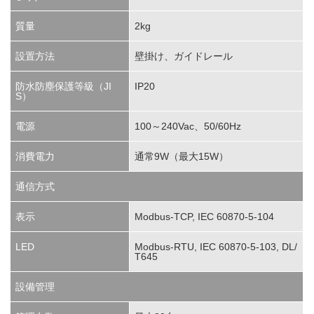
質量
2kg
設置方法
壁掛け、ガイドレール
防水防塵保護等級（JI
IP20
S）
電源
100～240Vac、50/60Hz
消費電力
通常9W（最大15W）
通信方式
表示
Modbus-TCP, IEC 60870-5-104
LED
Modbus-RTU, IEC 60870-5-103, DL/
T645
設備管理