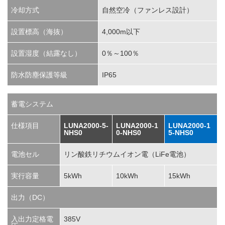
冷却方式
自然空冷（ファンレス設計）
設置標高（海抜）
4,000m以下
設置湿度（結露なし）
0％～100％
防水防塵保護等級
IP65
蓄電システム
仕様項目
LUNA2000-5-
LUNA2000-1
LUNA2000-1
NHS0
0-NHS0
5-NHS0
電池セル
リン酸鉄リチウムイオン電（LiFe電池）
実行容量
5kWh
10kWh
15kWh
出力（DC）
入出力定格電
385V