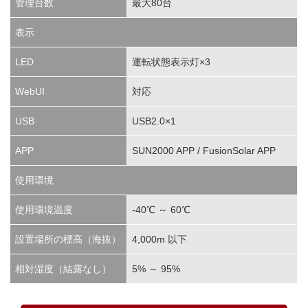
管理台数
最大80台
表示
LED
運転状態表示灯×3
WebUI
対応
USB
USB2.0×1
APP
SUN2000 APP / FusionSolar APP
使用環境
使用環境温度
-40℃ ～ 60℃
設置場所の標高（海抜）
4,000m 以下
相対湿度（結露なし）
5% ～ 95%