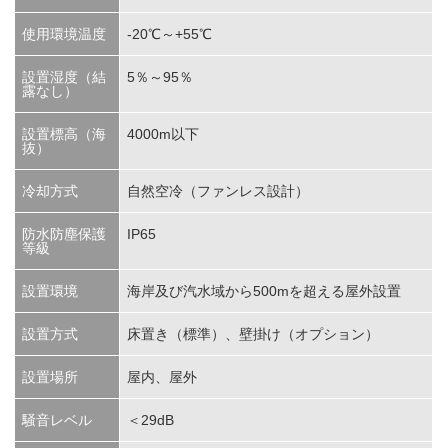
使用環境温度
-20℃～+55℃
設置湿度（結
5％～95％
露なし）
設置標高（海
4000m以下
抜）
冷却方式
自然空冷（ファンレス設計）
防水防塵保護
IP65
等級
設置環境
海岸及び汽水域から500mを超える屋外設置
設置方式
床置き（標準）、壁掛け（オプション）
設置場所
屋内、屋外
騒音レベル
＜29dB