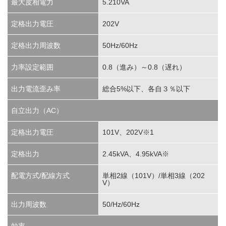
最大皮相電力
5.210VA
定格出力電圧
202V
定格出力周波数
50Hz/60Hz
力率設定範囲
0.8（進み）～0.8（遅れ）
出力電流歪み率
総合5%以下、各自３％以下
自立出力（AC）
定格出力電圧
101V、202V※1
定格出力
2.45kVA、4.95kVA※
配電方式/配線方式
単相2線（101V）/単相3線（202
V）
出力周波数
50/Hz/60Hz
効率