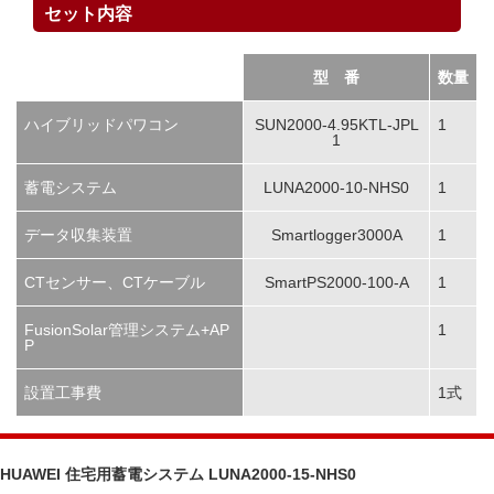
セット内容
型 番
数量
ハイブリッドパワコン
SUN2000-4.95KTL-JPL
1
1
蓄電システム
LUNA2000-10-NHS0
1
データ収集装置
Smartlogger3000A
1
CTセンサー、CTケーブル
SmartPS2000-100-A
1
FusionSolar管理システム+AP
1
P
設置工事費
1式
HUAWEI 住宅用蓄電システム LUNA2000-15-NHS0