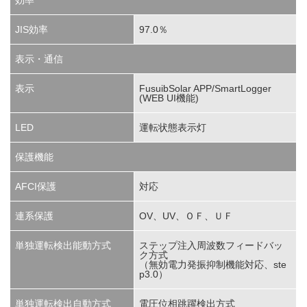
JIS効率
97.0％
表示・通信
表示
FusuibSolar APP/SmartLogger
(WEB UI機能)
LED
運転状態表示灯
保護機能
AFCI保護
対応
連系保護
OV、UV、ＯＦ、ＵＦ
単独運転検出能動方式
ステップ注入周波数フィードバッ
ク方式
（無効電力発振抑制機能対応、ste
p3.0）
単独運転検出自動方式
電圧位相跳躍検出方式