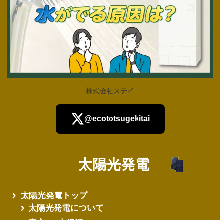
株式会社ステイ
@ecototsugekitai
太陽光発電
さらに読み込む
太陽光発電トップ
太陽光発電について