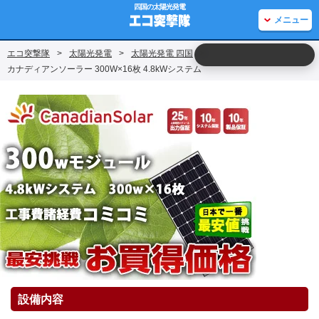
四国の太陽光発電
メニュー
エコ突撃隊
>
太陽光発電
>
太陽光発電 四国
>
カナディアンソーラー 300W×16枚 4.8kWシステム
設備内容