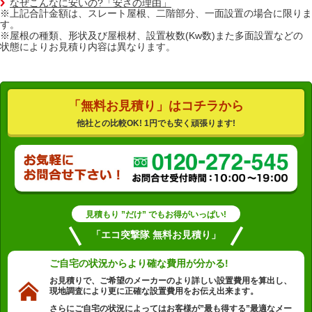
なぜこんなに安いの?「安さの理由」
※上記合計金額は、スレート屋根、二階部分、一面設置の場合に限りま
す。
※屋根の種類、形状及び屋根材、設置枚数(Kw数)また多面設置などの
状態によりお見積り内容は異なります。
「無料お見積り」はコチラから
他社との比較OK! 1円でも安く頑張ります!
見積もり ”だけ” でもお得がいっぱい!
「エコ突撃隊 無料お見積り」
ご自宅の状況から
より確な費用が分かる!
お見積りで、ご希望のメーカーのより詳しい設置費用を算出し、
現地調査により更に正確な設置費用をお伝え出来ます。
さらにご自宅の状況によってはお客様が”最も得する”最適なメー