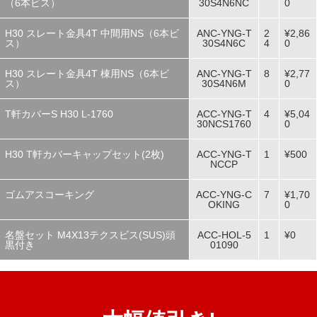
（6本ビス）
30S4N6NC
0
H30 スレート金具4T 中間用NS（6本ビ
ANC-YNG-T
2
¥2,86
ス）
30S4N6C
4
0
H30 スレート金具4T 棟用NS（6本ビ
ANC-YNG-T
8
¥2,77
ス）
30S4N6M
0
T軒カバーS H30 L-1760
ACC-YNG-T
4
¥5,04
30NCS1760
0
H30 T軒カバーキャップセット(2枚)
ACC-YNG-T
1
¥500
NCCP
ゴムアスコーキング
ACC-YNG-C
7
¥1,70
OKING
0
名盤セット M4X13テクスビス(SUS)頭
ACC-HOL-5
1
¥0
黒付き
01090