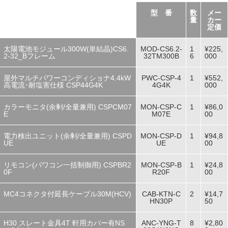
型 番
数
メー
量
カー
定価
太陽電池モジュール300W(単結晶)CS6.
MOD-CS6.2-
1
¥225,
2-32_Bフレーム
32TM300B
6
000
屋外マルチパワーコンディショナ4.4kW
PWC-CSP-4
1
¥552,
高電流･耐塩害仕様 CSP44G4K
4G4K
000
カラーモニタ(余剰/全量兼用) CSPCM07
MON-CSP-C
1
¥86,0
E
M07E
00
電力検出ユニット(余剰/全量兼用) CSPD
MON-CSP-D
1
¥94,8
UE
UE
00
リモコン(パワコン一括制御用) CSPBR2
MON-CSP-B
1
¥24,8
0F
R20F
00
MC4コネクタ付延長ケーブル30M(HCV)
CAB-KTN-C
2
¥14,7
HN30P
50
H30 スレート金具4T 軒用カバー有NS
ANC-YNG-T
8
¥2,80