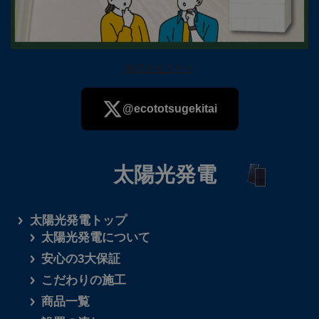
株式会社ステイ
@ecototsugekitai
太陽光発電
さらに読み込む
太陽光発電トップ
太陽光発電について
安心の3大保証
こだわりの施工
商品一覧