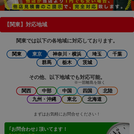
【関東】対応地域
関東では以下の各地域に対応しております。
関東
東京
神奈川・横浜
埼玉
千葉
群馬
栃木
茨城
その他、以下地域でも対応可能。
※一部離島を除く
関西
中部
中国
四国
北陸
九州・沖縄
東北
北海道
まずはお気軽にお問合せください！
｢お問合わせ｣ 頂いてます！