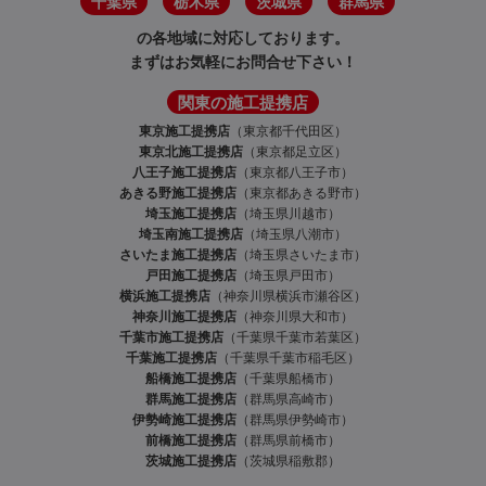
千葉県
栃木県
茨城県
群馬県
の各地域に対応しております。
まずはお気軽にお問合せ下さい！
関東の施工提携店
東京施工提携店
（東京都千代田区）
東京北施工提携店
（東京都足立区）
八王子施工提携店
（東京都八王子市）
あきる野施工提携店
（東京都あきる野市）
埼玉施工提携店
（埼玉県川越市）
埼玉南施工提携店
（埼玉県八潮市）
さいたま施工提携店
（埼玉県さいたま市）
戸田施工提携店
（埼玉県戸田市）
横浜施工提携店
（神奈川県横浜市瀬谷区）
神奈川施工提携店
（神奈川県大和市）
千葉市施工提携店
（千葉県千葉市若葉区）
千葉施工提携店
（千葉県千葉市稲毛区）
船橋施工提携店
（千葉県船橋市）
群馬施工提携店
（群馬県高崎市）
伊勢崎施工提携店
（群馬県伊勢崎市）
前橋施工提携店
（群馬県前橋市）
茨城施工提携店
（茨城県稲敷郡）