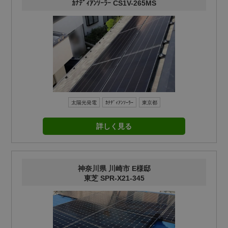
ｶﾅﾃﾞｨｱﾝｿｰﾗｰ CS1V-265MS
太陽光発電
ｶﾅﾃﾞｨｱﾝｿｰﾗｰ
東京都
詳しく見る
神奈川県 川崎市 E様邸
東芝 SPR-X21-345