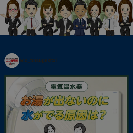
eco_totsugekitai