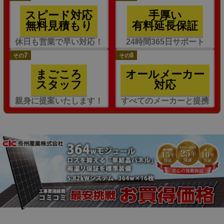
スピード対応
手厚い
無料見積もり
有料延長保証
休日も営業で早い対応！
24時間365日サポート
7
8
その
その
まごころ
オールメーカー
スタッフ
対応
親身に提案いたします！
すべてのメーカーと提携