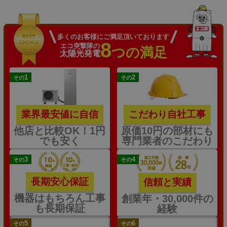
多くのお客様にご満足頂いております
8
エコ突撃隊の
つの満足
太陽光発電
1
2
その
その
業界最安値に自信
こだわり自社工事
他店と比較OK！1円
原価10円の部材にも
でも安く
専門業者のこだわり
3
4
その
その
長期安心保証
信頼と実績
機器はもちろん工事
創業年・30,000件の
も長期保証
経験
5
6
その
その