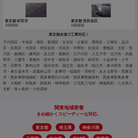
東京都 町田市
東京都 世田谷区
S様様邸
S様様邸
東京都全域で工事対応！
千代田区・中央区・港区・新宿区・文京区・台東区・墨田区・江東区・品川
区・目黒区・大田区・世田谷区・渋谷区・中野区・杉並区・豊島区・北区・荒
川区・板橋区・練馬区・足立区・葛飾区・江戸川区・八王子市・立川市・武蔵
野市・三鷹市・青梅市・府中市・昭島市・調布市・町田市・小金井市・小平
市・日野市・東村山市・国分寺市・国立市・福生市・狛江市・東大和市・清瀬
市・東久留米市・武蔵村山市・多摩市・稲城市・羽村市・あきる野市・西東京
市・西多摩郡瑞穂町・西多摩郡日の出町・西多摩郡檜原村・西多摩郡奥多摩
町・大島町・利島村・新島村・神津島村・三宅島三宅村・御蔵島村・八丈島八
丈町・青ヶ島村・小笠原村
関東地域密着
きめ細かくスピーディーな対応。
東京都
埼玉県
神奈川県