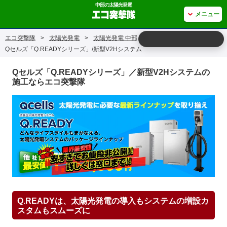
中部の太陽光発電
メニュー
エコ突撃隊
>
太陽光発電
>
太陽光発電 中部
>
Qセルズ「Q.READYシリーズ」/新型V2Hシステム
Qセルズ「Q.READYシリーズ」／新型V2Hシステムの
施工ならエコ突撃隊
Q.READYは、太陽光発電の導入もシステムの増設カ
スタムもスムーズに