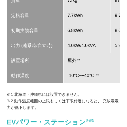
質量
73kg
87kg
定格容量
7.7kWh
9.7k
初期実効容量
6.8kWh
8.6k
出力 (連系時/自立時)
4.0kW/4.0kVA
5.9kW
設置場所
屋外
※1
動作温度
-10°C~+40°C
※2
※1 北海道・沖縄県には設置できません。
※2 動作温度範囲の上限もしくは下限付近になると、 充放電電
力が低下します。
EVパワー・ステーション
®※3