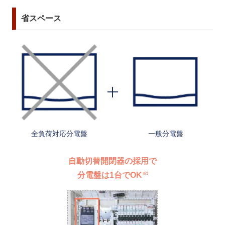
省スペース
全負荷対応分電盤
一般分電盤
自動切替開閉器の採用で
分電盤は1台でOK
※3