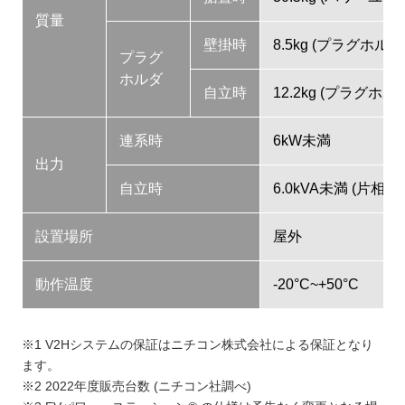
質量
壁掛時
8.5kg (プラグホルダ:
プラグ
ホルダ
自立時
12.2kg (プラグホルダ
連系時
6kW未満
出力
自立時
6.0kVA未満 (片相3
設置場所
屋外
動作温度
-20°C~+50°C
※1 V2Hシステムの保証はニチコン株式会社による保証となり
ます。
※2 2022年度販売台数 (ニチコン社調べ)