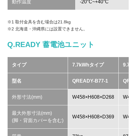
動作温度
-20°C~+40°C
※1 取付金具を含む場合は21.8kg
※2 北海道・沖縄県には設置できません。
Q.READY 蓄電池ユニット
タイプ
7.7kWhタイプ
9.7
型名
QREADY-B77-1
QREA
外形寸法(mm)
W458×H608×D268
W458
最大外形寸法(mm)
W458×H608×D369
W458
(脚・背面カバーを含む)