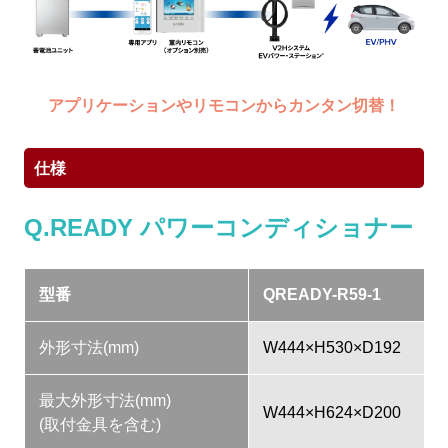
アプリケーションやリモコンからカンタン切替！
仕様
Q.READY パワーコンディショナー
型番
QREADY-R59-1
外形寸法(mm)
W444×H530×D192
最大外形寸法(mm)
W444×H624×D200
(取付金具を含む)