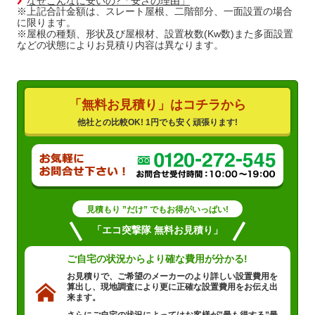
なぜこんなに安いの?「安さの理由」
※上記合計金額は、スレート屋根、二階部分、一面設置の場合
に限ります。
※屋根の種類、形状及び屋根材、設置枚数(Kw数)また多面設置
などの状態によりお見積り内容は異なります。
「無料お見積り」はコチラから
他社との比較OK! 1円でも安く頑張ります!
見積もり ”だけ” でもお得がいっぱい!
「エコ突撃隊 無料お見積り」
ご自宅の状況から
より確な費用が分かる!
お見積りで、ご希望のメーカーのより詳しい設置費用を
算出し、現地調査により更に正確な設置費用をお伝え出
来ます。
さらにご自宅の状況によってはお客様が”最も得する”最