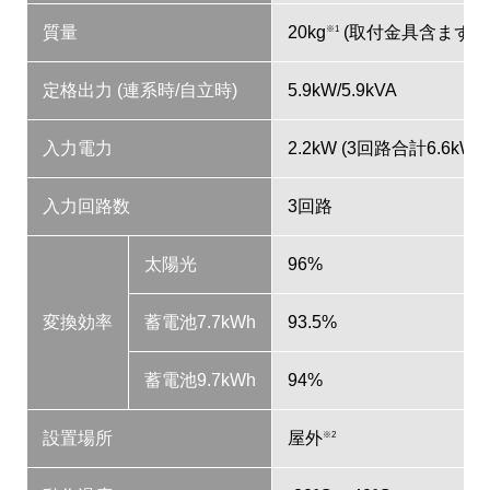
質量
20kg
(取付金具含まず)
※1
定格出力 (連系時/自立時)
5.9kW/5.9kVA
入力電力
2.2kW (3回路合計6.6kW)
入力回路数
3回路
太陽光
96%
変換効率
蓄電池7.7kWh
93.5%
蓄電池9.7kWh
94%
設置場所
屋外
※2