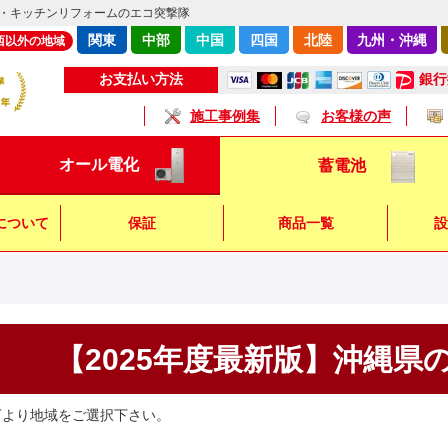
・キッチンリフォームのエコ突撃隊
関東
中部
中国
四国
北陸
九州・沖縄
西以外の地域
銀行
お支払い方法
施工事例集
お客様の声
オール電化
蓄電池
について
保証
商品一覧
設
キッチン
浴 室
トイレ
【2025年度最新版】沖縄県
下より地域をご選択下さい。