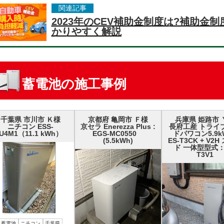
関連記事
2023年のCEV補助金制度は?補助金
かりやすく解説
蓄電池の施工事例
千葉県 市川市 Ｋ様
京都府 亀岡市 Ｆ様
兵庫県 姫路市 
ニチコン ESS-
京セラ Enerezza Plus :
長府工産 トライ
U4M1（11.1 kWh）
EGS-MC0550
ドパワコン5.9k
(5.5kWh)
ES-T3CK + V2
ド 一体型型式：
T3V1
蓄電池
ニチコン
千葉県