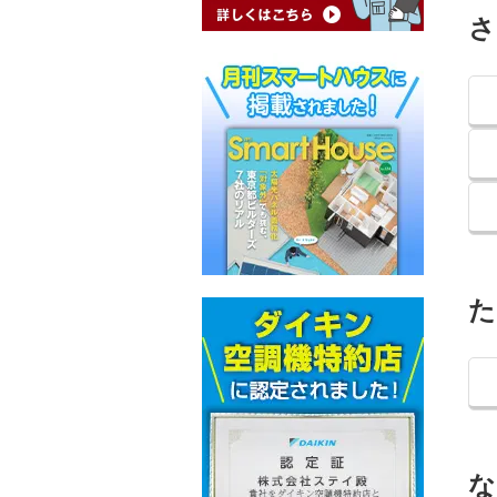
さ
た
な