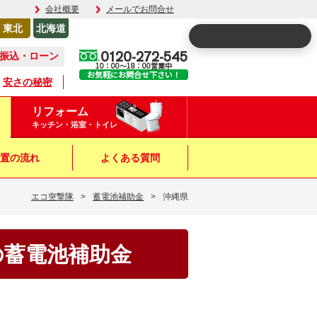
会社概要
メールでお問合せ
東北
北海道
0120-272-545
振込・ローン
10：00～18：00営業中
お気軽にお問合せ下さい！
安さの秘密
リフォーム
キッチン・浴室・トイレ
置の流れ
よくある質問
エコ突撃隊
>
蓄電池補助金
>
沖縄県
の蓄電池補助金