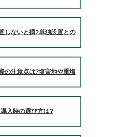
置しないと損?単独設置との
際の注意点は?塩害地や重塩
!導入時の選び方は?