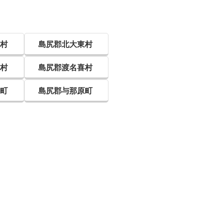
屋村
島尻郡北大東村
敷村
島尻郡渡名喜村
瀬町
島尻郡与那原町