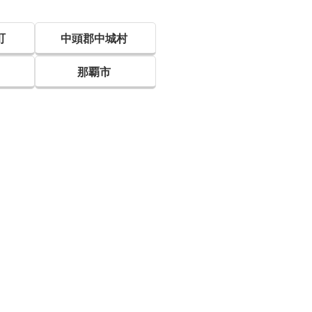
町
中頭郡中城村
那覇市