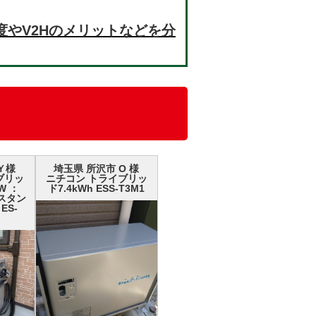
制度やV2Hのメリットなどを分
Ｙ様
埼玉県 所沢市 О 様
ブリッ
ニチコン トライブリッ
W ：
ド7.4kWh ESS-T3M1
H スタン
ES-