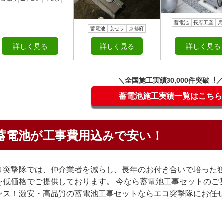
蓄電池
長府工産
蓄電池
京セラ
京都府
詳しく見る
詳しく見る
詳しく見る
＼全国施⼯実績30,000件突破︕
蓄電池施工実績一覧はこちら
蓄電池が工事費用込みで安い！
コ突撃隊では、仲介業者を減らし、長年のお付き合いで培った
を低価格でご提供しております。 今なら蓄電池工事セットのご
ンス！激安・高品質の蓄電池工事セットならエコ突撃隊にお任