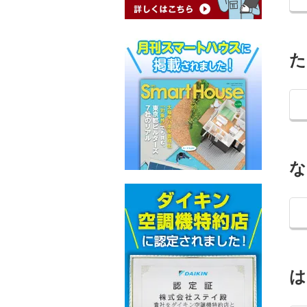
た
な
は