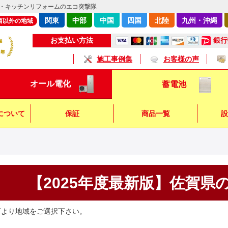
・キッチンリフォームのエコ突撃隊
関東
中部
中国
四国
北陸
九州・沖縄
西以外の地域
銀行
お支払い方法
施工事例集
お客様の声
オール電化
蓄電池
について
保証
商品一覧
設
キッチン
浴 室
トイレ
【2025年度最新版】佐賀県
下より地域をご選択下さい。