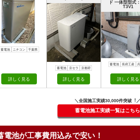
ド 一体型型式：
T3V1
蓄電池
ニチコン
千葉県
蓄電池
長府工産
蓄電池
京セラ
京都府
詳しく見る
詳しく見る
詳しく見る
＼全国施⼯実績30,000件突破︕
蓄電池施工実績一覧はこちら
蓄電池が工事費用込みで安い！