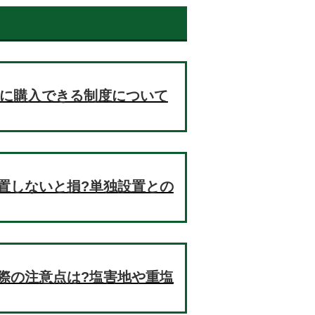
お得に購入できる制度について
置しないと損?単独設置との
際の注意点は?塩害地や重塩