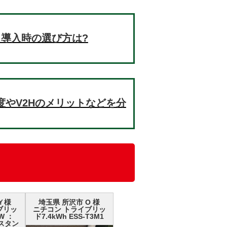
!導入時の選び方は?
制度やV2Hのメリットなどを分
Ｙ様
埼玉県 所沢市 О 様
ブリッ
ニチコン トライブリッ
W ：
ド7.4kWh ESS-T3M1
H スタン