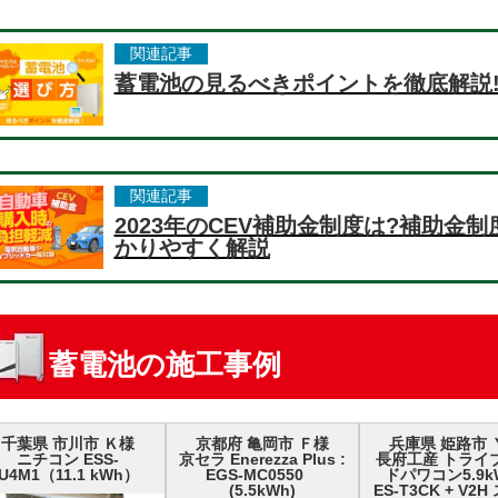
関連記事
蓄電池の見るべきポイントを徹底解説
関連記事
2023年のCEV補助金制度は?補助金
かりやすく解説
蓄電池の施工事例
千葉県 市川市 Ｋ様
京都府 亀岡市 Ｆ様
兵庫県 姫路市 
ニチコン ESS-
京セラ Enerezza Plus :
長府工産 トライ
U4M1（11.1 kWh）
EGS-MC0550
ドパワコン5.9k
(5.5kWh)
ES-T3CK + V2