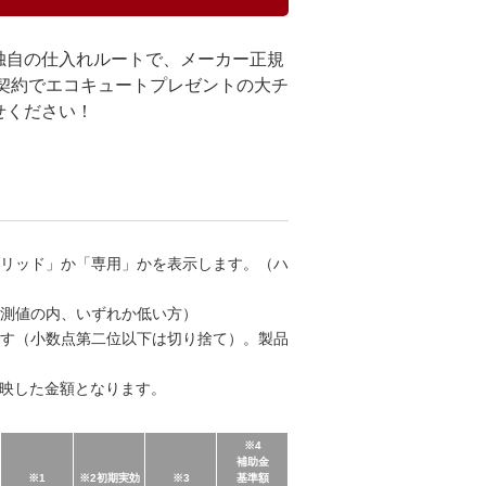
独自の仕入れルートで、メーカー正規
契約でエコキュートプレゼントの大チ
せください！
ブリッド」か「専用」かを表示します。（ハ
計測値の内、いずれか低い方）
です（小数点第二位以下は切り捨て）。製品
反映した金額となります。
※4
補助金
※1
※2初期実効
※3
基準額