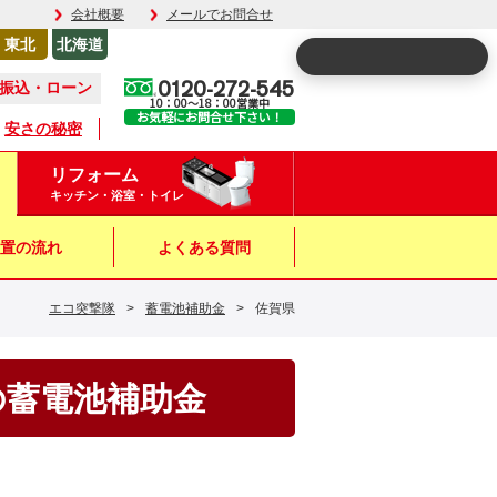
会社概要
メールでお問合せ
東北
北海道
0120-272-545
振込・ローン
10：00～18：00営業中
お気軽にお問合せ下さい！
安さの秘密
リフォーム
キッチン・浴室・トイレ
置の流れ
よくある質問
エコ突撃隊
>
蓄電池補助金
>
佐賀県
の蓄電池補助金