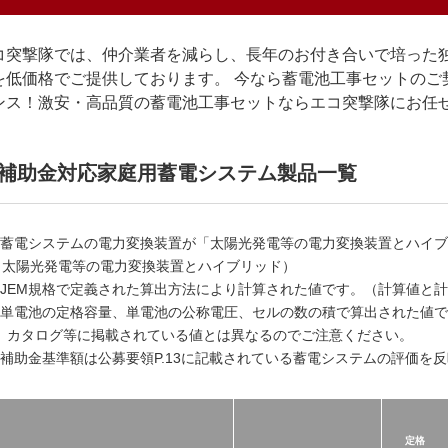
コ突撃隊では、仲介業者を減らし、長年のお付き合いで培った
を低価格でご提供しております。 今なら蓄電池工事セットのご
ンス！激安・高品質の蓄電池工事セットならエコ突撃隊にお任
補助金対応家庭用蓄電システム製品一覧
1 蓄電システムの電力変換装置が「太陽光発電等の電力変換装置とハイ
＝太陽光発電等の電力変換装置とハイブリッド）
2 JEM規格で定義された算出方法により計算された値です。（計算値と
3 単電池の定格容量、単電池の公称電圧、セルの数の積で算出された値
P、カタログ等に掲載されている値とは異なるのでご注意ください。
4 補助金基準額は公募要領P.13に記載されている蓄電システムの評価を
定格