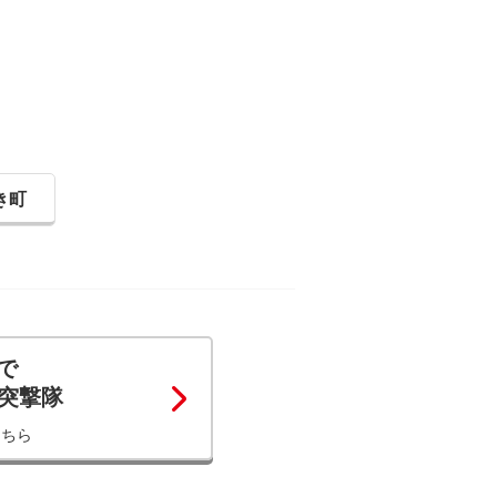
き町
で
コ突撃隊
こちら