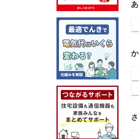
あ
か
さ