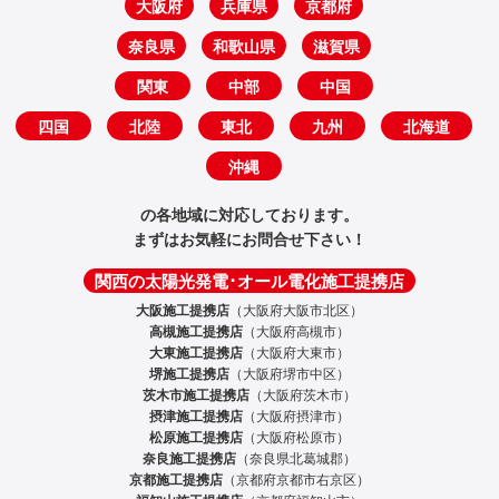
大阪府
兵庫県
京都府
奈良県
和歌山県
滋賀県
関東
中部
中国
四国
北陸
東北
九州
北海道
沖縄
の各地域に対応しております。
まずはお気軽にお問合せ下さい！
関西の太陽光発電･オール電化施工提携店
大阪施工提携店
（大阪府大阪市北区）
高槻施工提携店
（大阪府高槻市）
大東施工提携店
（大阪府大東市）
堺施工提携店
（大阪府堺市中区）
茨木市施工提携店
（大阪府茨木市）
摂津施工提携店
（大阪府摂津市）
松原施工提携店
（大阪府松原市）
奈良施工提携店
（奈良県北葛城郡）
京都施工提携店
（京都府京都市右京区）