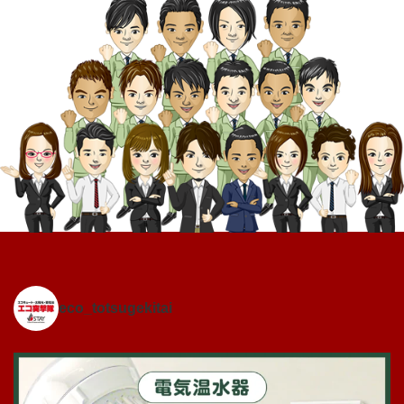
eco_totsugekitai