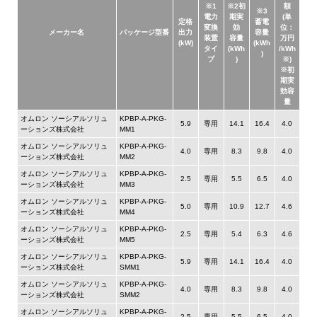
※1
※2初
額
※3
電力
期実
(単
定格
蓄電
変換
効
位：
メーカー名
パッケージ型番
出力
容量
装置
容量
万円
(kW)
(kWh
タイ
(kWh
/kWh
)
プ
)
※)
※初
期実
効容
量
オムロン ソーシアルソリュ
KPBP-A-PKG-
5.9
専用
14.1
16.4
4.0
ーションズ株式会社
MM1
オムロン ソーシアルソリュ
KPBP-A-PKG-
4.0
専用
8.3
9.8
4.0
ーションズ株式会社
MM2
オムロン ソーシアルソリュ
KPBP-A-PKG-
2.5
専用
5.5
6.5
4.0
ーションズ株式会社
MM3
オムロン ソーシアルソリュ
KPBP-A-PKG-
5.0
専用
10.9
12.7
4.6
ーションズ株式会社
MM4
オムロン ソーシアルソリュ
KPBP-A-PKG-
2.5
専用
5.4
6.3
4.6
ーションズ株式会社
MM5
オムロン ソーシアルソリュ
KPBP-A-PKG-
5.9
専用
14.1
16.4
4.0
ーションズ株式会社
SMM1
オムロン ソーシアルソリュ
KPBP-A-PKG-
4.0
専用
8.3
9.8
4.0
ーションズ株式会社
SMM2
オムロン ソーシアルソリュ
KPBP-A-PKG-
2.5
専用
5.5
6.5
4.0