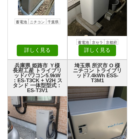
蓄電池
ニチコン
千葉県
蓄電池
京セラ
京都府
詳しく見る
詳しく見る
兵庫県 姫路市 Ｙ様
埼玉県 所沢市 О 様
長府工産 トライブリ
ニチコン トライブリ
ッドパワコン5.9kW
ッド7.4kWh ESS-
：ES-T3CK + V2H ス
T3M1
タンド 一体型型式：
ES-T3V1