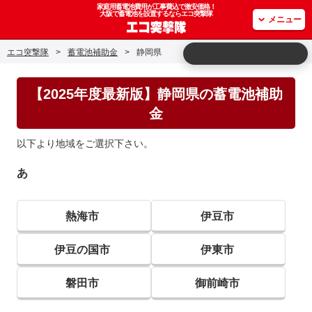
家庭用蓄電池費用が工事費込で激安価格！
大阪で蓄電池を設置するならエコ突撃隊
メニュー
エコ突撃隊
>
蓄電池補助金
>
静岡県
【2025年度最新版】静岡県の蓄電池補助
金
以下より地域をご選択下さい。
あ
熱海市
伊豆市
伊豆の国市
伊東市
磐田市
御前崎市