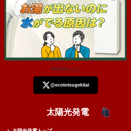
株式会社ステイ
@ecototsugekitai
太陽光発電
さらに読み込む
太陽光発電トップ