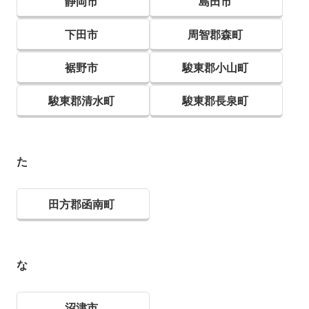
静岡市
島田市
下田市
周智郡森町
裾野市
駿東郡小山町
駿東郡清水町
駿東郡長泉町
た
田方郡函南町
な
沼津市