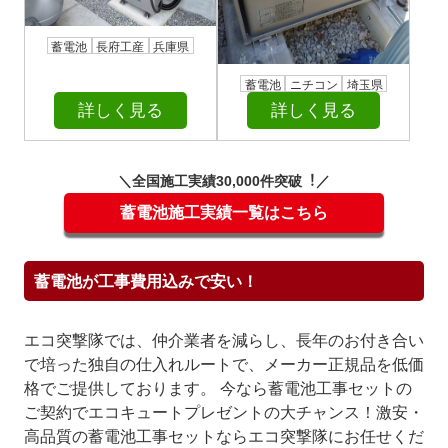
蓄電池
長府工産
兵庫県
蓄電池
ニチコン
埼玉県
詳しく見る
詳しく見る
＼全国施⼯実績30,000件突破︕／
蓄電池施工実績一覧はこちら
蓄電池が工事費用込みで安い！
エコ突撃隊では、仲介業者を減らし、長年のお付き合い
で培った独自の仕入れルートで、メーカー正規品を低価
格でご提供しております。 今なら蓄電池工事セットの
ご契約でエコキュートプレゼントの大チャンス！激安・
高品質の蓄電池工事セットならエコ突撃隊にお任せくだ