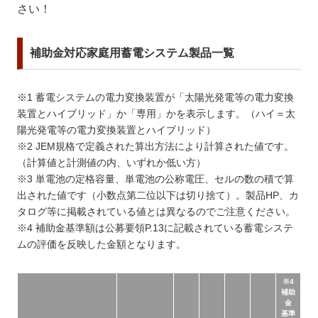
さい！
補助金対応家庭用蓄電システム製品一覧
※1 蓄電システムの電力変換装置が「太陽光発電等の電力変換
装置とハイブリッド」か「専用」かを表示します。（ハイ＝太
陽光発電等の電力変換装置とハイブリッド）
※2 JEM規格で定義された算出方法により計算された値です。
（計算値と計測値の内、いずれか低い方）
※3 単電池の定格容量、単電池の公称電圧、セルの数の積で算
出された値です（小数点第二位以下は切り捨て）。製品HP、カ
タログ等に掲載されている値とは異なるのでご注意ください。
※4 補助金基準額は公募要領P.13に記載されている蓄電システ
ムの評価を反映した金額となります。
※4
補助
金
基準