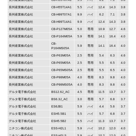
長州産業株式会社
CB-H55T14A1
5.5
ハイ
12.4
14.3
3.8
長州産業株式会社
CB-H99T07A1
9.9
ハイ
6.2
7.1
3.8
長州産業株式会社
CB-H99T14A1
9.9
ハイ
12.4
14.3
3.8
長州産業株式会社
CB-P127M05A
5.0
専用
10.9
12.7
4.6
長州産業株式会社
CB-P164M05A
5.9
専用
14.1
16.4
4.0
CB-
長州産業株式会社
5.9
専用
14.1
16.4
4.0
P164MS05A
長州産業株式会社
CB-P63M05A
2.5
専用
5.4
6.3
4.6
長州産業株式会社
CB-P65M05A
2.5
専用
5.5
6.5
4.0
長州産業株式会社
CB-P65MS05A
2.5
専用
5.5
6.5
4.0
長州産業株式会社
CB-P98M05A
4.0
専用
8.3
9.8
4.0
長州産業株式会社
CB-P98MS05A
4.0
専用
8.3
9.8
4.0
デルタ電子株式会社
BS12.6J_AC
4.5
専用
11.5
13.7
3.7
デルタ電子株式会社
BS6.3J_AC
3.0
専用
5.7
6.8
3.7
デルタ電子株式会社
ES6JB1
5.9
ハイ
4.4
5.6
3.7
デルタ電子株式会社
ESH5.5B1
5.5
ハイ
5.7
6.8
3.7
デルタ電子株式会社
ESH5.5B2
5.5
ハイ
11.3
13.7
3.7
ニチコン株式会社
ESS-H2L1
5.9
ハイ
10.2
12.0
4.0
ニチコン株式会社
ESS-H2LS
5.9
ハイ
10.2
12.0
4.0