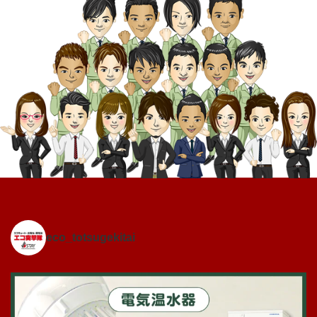
eco_totsugekitai