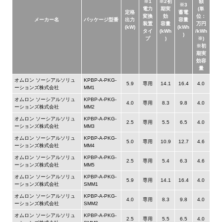
※1
※2初
額
※3
電力
期実
(単
定格
蓄電
変換
効
位：
メーカー名
パッケージ型番
出力
容量
装置
容量
万円
(kW)
(kWh
タイ
(kWh
/kWh
)
プ
)
※)
※初
期実
効容
量
オムロン ソーシアルソリュ
KPBP-A-PKG-
5.9
専用
14.1
16.4
4.0
ーションズ株式会社
MM1
オムロン ソーシアルソリュ
KPBP-A-PKG-
4.0
専用
8.3
9.8
4.0
ーションズ株式会社
MM2
オムロン ソーシアルソリュ
KPBP-A-PKG-
2.5
専用
5.5
6.5
4.0
ーションズ株式会社
MM3
オムロン ソーシアルソリュ
KPBP-A-PKG-
5.0
専用
10.9
12.7
4.6
ーションズ株式会社
MM4
オムロン ソーシアルソリュ
KPBP-A-PKG-
2.5
専用
5.4
6.3
4.6
ーションズ株式会社
MM5
オムロン ソーシアルソリュ
KPBP-A-PKG-
5.9
専用
14.1
16.4
4.0
ーションズ株式会社
SMM1
オムロン ソーシアルソリュ
KPBP-A-PKG-
4.0
専用
8.3
9.8
4.0
ーションズ株式会社
SMM2
オムロン ソーシアルソリュ
KPBP-A-PKG-
2.5
専用
5.5
6.5
4.0