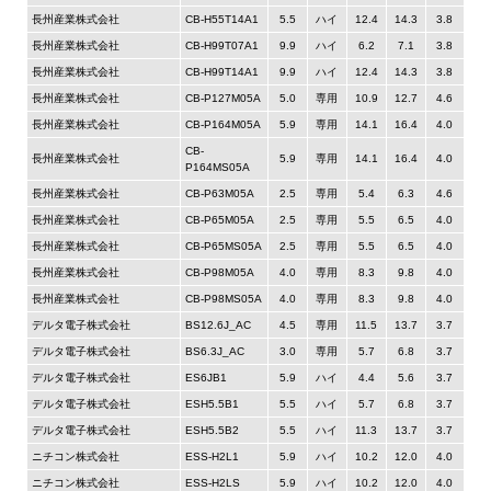
長州産業株式会社
CB-H55T14A1
5.5
ハイ
12.4
14.3
3.8
長州産業株式会社
CB-H99T07A1
9.9
ハイ
6.2
7.1
3.8
長州産業株式会社
CB-H99T14A1
9.9
ハイ
12.4
14.3
3.8
長州産業株式会社
CB-P127M05A
5.0
専用
10.9
12.7
4.6
長州産業株式会社
CB-P164M05A
5.9
専用
14.1
16.4
4.0
CB-
長州産業株式会社
5.9
専用
14.1
16.4
4.0
P164MS05A
長州産業株式会社
CB-P63M05A
2.5
専用
5.4
6.3
4.6
長州産業株式会社
CB-P65M05A
2.5
専用
5.5
6.5
4.0
長州産業株式会社
CB-P65MS05A
2.5
専用
5.5
6.5
4.0
長州産業株式会社
CB-P98M05A
4.0
専用
8.3
9.8
4.0
長州産業株式会社
CB-P98MS05A
4.0
専用
8.3
9.8
4.0
デルタ電子株式会社
BS12.6J_AC
4.5
専用
11.5
13.7
3.7
デルタ電子株式会社
BS6.3J_AC
3.0
専用
5.7
6.8
3.7
デルタ電子株式会社
ES6JB1
5.9
ハイ
4.4
5.6
3.7
デルタ電子株式会社
ESH5.5B1
5.5
ハイ
5.7
6.8
3.7
デルタ電子株式会社
ESH5.5B2
5.5
ハイ
11.3
13.7
3.7
ニチコン株式会社
ESS-H2L1
5.9
ハイ
10.2
12.0
4.0
ニチコン株式会社
ESS-H2LS
5.9
ハイ
10.2
12.0
4.0