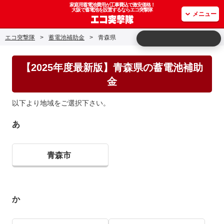
家庭用蓄電池費用が工事費込で激安価格！
大阪で蓄電池を設置するならエコ突撃隊
メニュー
エコ突撃隊
>
蓄電池補助金
>
青森県
【2025年度最新版】青森県の蓄電池補助
金
以下より地域をご選択下さい。
あ
青森市
か