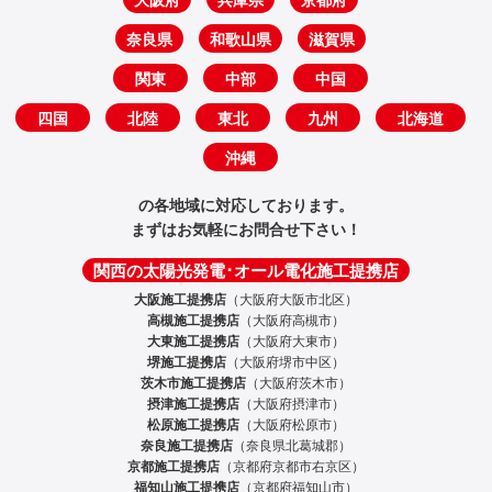
奈良県
和歌山県
滋賀県
関東
中部
中国
四国
北陸
東北
九州
北海道
沖縄
の各地域に対応しております。
まずはお気軽にお問合せ下さい！
関西の太陽光発電･オール電化施工提携店
大阪施工提携店
（大阪府大阪市北区）
高槻施工提携店
（大阪府高槻市）
大東施工提携店
（大阪府大東市）
堺施工提携店
（大阪府堺市中区）
茨木市施工提携店
（大阪府茨木市）
摂津施工提携店
（大阪府摂津市）
松原施工提携店
（大阪府松原市）
奈良施工提携店
（奈良県北葛城郡）
京都施工提携店
（京都府京都市右京区）
福知山施工提携店
（京都府福知山市）