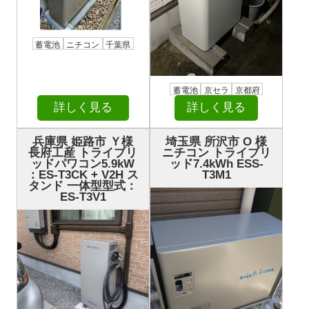
蓄電池
ニチコン
千葉県
蓄電池
京セラ
京都府
詳しく見る
詳しく見る
兵庫県 姫路市 Ｙ様
埼玉県 所沢市 О 様
長府工産 トライブリ
ニチコン トライブリ
ッドパワコン5.9kW
ッド7.4kWh ESS-
：ES-T3CK + V2H ス
T3M1
タンド 一体型型式：
ES-T3V1