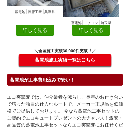
蓄電池
長府工産
兵庫県
蓄電池
ニチコン
埼玉県
詳しく見る
詳しく見る
＼全国施⼯実績30,000件突破︕／
蓄電池施工実績一覧はこちら
蓄電池が工事費用込みで安い！
エコ突撃隊では、仲介業者を減らし、長年のお付き合い
で培った独自の仕入れルートで、メーカー正規品を低価
格でご提供しております。 今なら蓄電池工事セットの
ご契約でエコキュートプレゼントの大チャンス！激安・
高品質の蓄電池工事セットならエコ突撃隊にお任せくだ