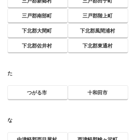
三戸郡新郷村
三戸郡田子町
三戸郡南部町
三戸郡階上町
下北郡大間町
下北郡風間浦村
下北郡佐井村
下北郡東通村
た
つがる市
十和田市
な
中津軽郡西目屋村
西津軽郡鰺ヶ沢町