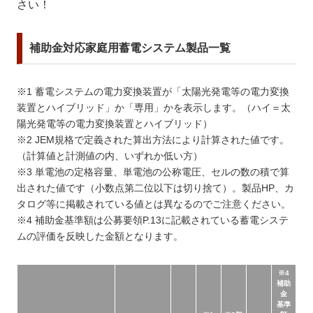
さい！
補助金対応家庭用蓄電システム製品一覧
※1 蓄電システムの電力変換装置が「太陽光発電等の電力変換
装置とハイブリッド」か「専用」かを表示します。（ハイ＝太
陽光発電等の電力変換装置とハイブリッド）
※2 JEM規格で定義された算出方法により計算された値です。
（計算値と計測値の内、いずれか低い方）
※3 単電池の定格容量、単電池の公称電圧、セルの数の積で算
出された値です（小数点第二位以下は切り捨て）。製品HP、カ
タログ等に掲載されている値とは異なるのでご注意ください。
※4 補助金基準額は公募要領P.13に記載されている蓄電システ
ムの評価を反映した金額となります。
※4
補助
金
基準