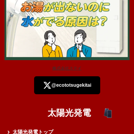
株式会社ステイ
@ecototsugekitai
太陽光発電
さらに読み込む
太陽光発電トップ