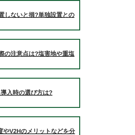
置しないと損?単独設置との
際の注意点は?塩害地や重塩
!導入時の選び方は?
制度やV2Hのメリットなどを分