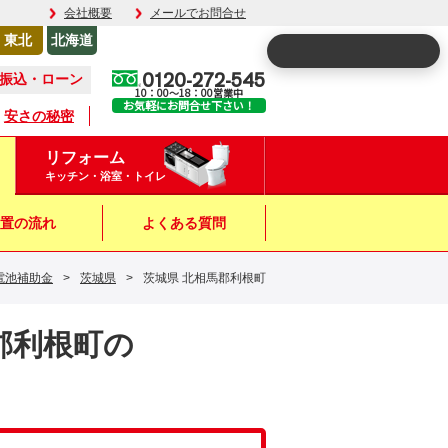
会社概要
メールでお問合せ
東北
北海道
0120-272-545
振込・ローン
10：00～18：00営業中
お気軽にお問合せ下さい！
安さの秘密
リフォーム
キッチン・浴室・トイレ
置の流れ
よくある質問
電池補助金
>
茨城県
>
茨城県 北相馬郡利根町
馬郡利根町の