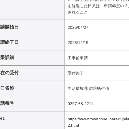
を経過した日又は，申請年度の３
されること
申請開始日
2025/04/07
申請終了日
2025/12/19
期限詳細
工事前申請
現在の受付
受付終了
窓口名称
生活環境課 環境衛生係
電話番号
0297-68-2211
RL
https://www.town.tone.ibaraki.jp
2.html