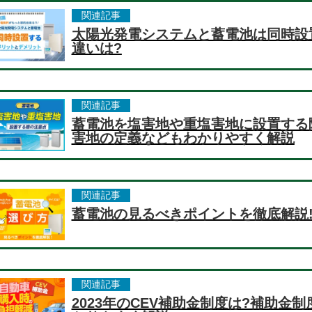
関連記事
太陽光発電システムと蓄電池は同時設
違いは?
関連記事
蓄電池を塩害地や重塩害地に設置する
害地の定義などもわかりやすく解説
関連記事
蓄電池の見るべきポイントを徹底解説
関連記事
2023年のCEV補助金制度は?補助金