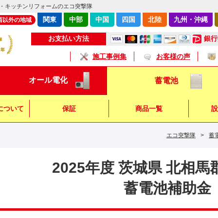
・キッチンリフォームのエコ突撃隊
関東
中部
中国
四国
北陸
九州・沖縄
西以外の地域
銀行
お支払い方法
施工事例集
お客様の声
オール電化
蓄電池
について
保証
商品一覧
設
エコ突撃隊
>
蓄
キッチン
浴 室
トイレ
2025年度 茨城県 北相
蓄電池補助金