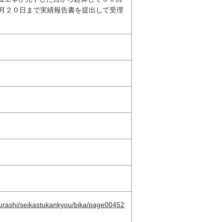
月２０日まで実績報告書を提出して受理
/kurashi/seikastukankyou/bika/page00452