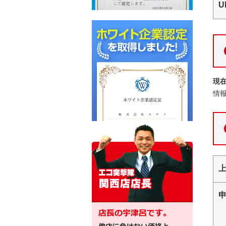
U
現
情