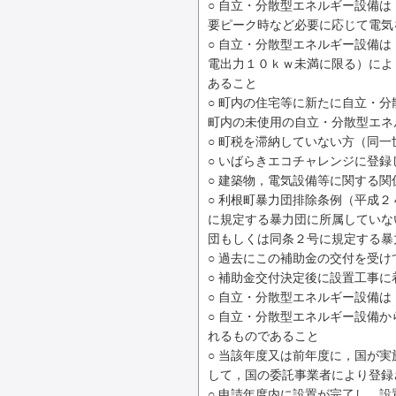
○ 自立・分散型エネルギー設備
要ピーク時など必要に応じて電気
○ 自立・分散型エネルギー設備
電出力１０ｋｗ未満に限る）によ
あること
○ 町内の住宅等に新たに自立・
町内の未使用の自立・分散型エネ
○ 町税を滞納していない方（同一
○ いばらきエコチャレンジに登録
○ 建築物，電気設備等に関する
○ 利根町暴力団排除条例（平成
に規定する暴力団に所属していな
団もしくは同条２号に規定する暴
○ 過去にこの補助金の交付を受け
○ 補助金交付決定後に設置工事に
○ 自立・分散型エネルギー設備
○ 自立・分散型エネルギー設備
れるものであること
○ 当該年度又は前年度に，国が
して，国の委託事業者により登録
○ 申請年度内に設置が完了し，