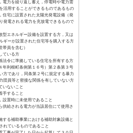
は，電力を繰り返し蓄え，停電時や電力需
を活用することができるものであるもの
は，住宅に設置された太陽光発電設備（発
り発電される電力を充放電できるもので
分散型エネルギー設備を設置する方，又は
ルギーが設置された住宅等を購入する方
世帯員を含む）
している方
関係法令に準拠している住宅を所有する方
２４年利根町条例第１６号）第２条第３号
い方であり，同条第２号に規定する暴力
力団員等と密接な関係を有していない方
ていないこと
着手すること
は，設置時に未使用であること
から供給される電力が当該居住にて使用さ
実施する補助事業における補助対象設備と
されているものであること
設置工事が完了した日から起算して３０日