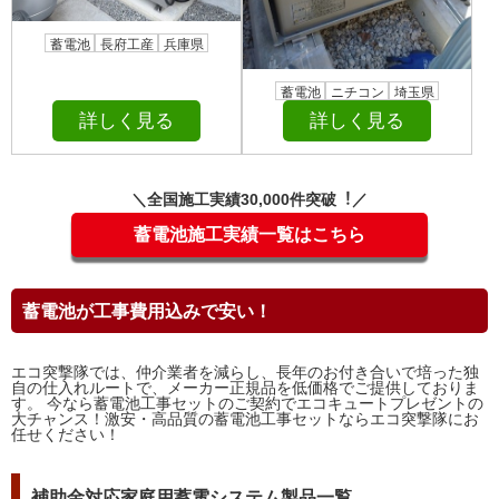
蓄電池
長府工産
兵庫県
蓄電池
ニチコン
埼玉県
詳しく見る
詳しく見る
＼全国施⼯実績30,000件突破︕／
蓄電池施工実績一覧はこちら
蓄電池が工事費用込みで安い！
エコ突撃隊では、仲介業者を減らし、長年のお付き合いで培った独
自の仕入れルートで、メーカー正規品を低価格でご提供しておりま
す。 今なら蓄電池工事セットのご契約でエコキュートプレゼントの
大チャンス！激安・高品質の蓄電池工事セットならエコ突撃隊にお
任せください！
補助金対応家庭用蓄電システム製品一覧