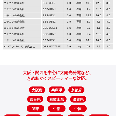
ニチコン株式会社
ESS-U2L2
3.0
専用
10.3
12.0
3.8
ニチコン株式会社
ESS-U2M1
2.0
専用
9.4
11.0
4.0
ニチコン株式会社
ESS-U2X1
3.0
専用
14.2
16.6
4.0
ニチコン株式会社
ESS-U3S1
1.5
専用
3.3
4.1
4.0
ニチコン株式会社
ESS-U3S1J
1.5
専用
3.3
4.1
4.0
ニチコン株式会社
ESS-U4M1
3.0
専用
9.4
11.0
4.0
ニチコン株式会社
ESS-U4X1
3.0
専用
14.4
16.6
4.0
ハンファジャパン株式会社
QREADY-77-P1
5.9
ハイ
6.8
7.7
4.6
大阪・関西を中心に太陽光発電など、
きめ細かくスピーディーな対応。
大阪府
兵庫県
京都府
奈良県
和歌山県
滋賀県
関東
中部
中国