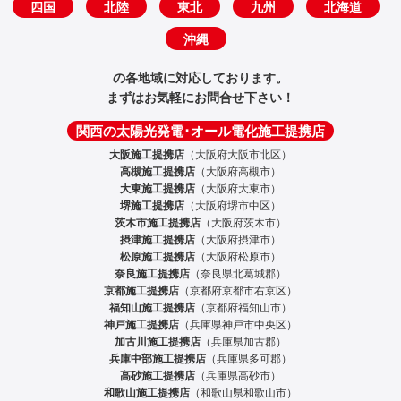
四国
北陸
東北
九州
北海道
沖縄
の各地域に対応しております。
まずはお気軽にお問合せ下さい！
関西の太陽光発電･オール電化施工提携店
大阪施工提携店
（大阪府大阪市北区）
高槻施工提携店
（大阪府高槻市）
大東施工提携店
（大阪府大東市）
堺施工提携店
（大阪府堺市中区）
茨木市施工提携店
（大阪府茨木市）
摂津施工提携店
（大阪府摂津市）
松原施工提携店
（大阪府松原市）
奈良施工提携店
（奈良県北葛城郡）
京都施工提携店
（京都府京都市右京区）
福知山施工提携店
（京都府福知山市）
神戸施工提携店
（兵庫県神戸市中央区）
加古川施工提携店
（兵庫県加古郡）
兵庫中部施工提携店
（兵庫県多可郡）
高砂施工提携店
（兵庫県高砂市）
和歌山施工提携店
（和歌山県和歌山市）