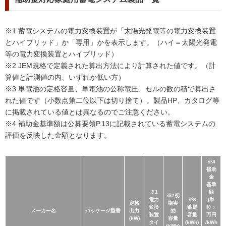
※1 蓄電システムの電力変換装置が「太陽光発電等の電力変換装置
とハイブリッド」か「専用」かを表示します。（ハイ＝太陽光発電
等の電力変換装置とハイブリッド）
※2 JEM規格で定義された算出方法により計算された値です。（計
算値と計測値の内、いずれか低い方）
※3 単電池の定格容量、単電池の公称電圧、セルの数の積で算出さ
れた値です（小数点第二位以下は切り捨て）。製品HP、カタログ等
に掲載されている値とは異なるのでご注意ください。
※4 補助金基準額は公募要領P.13に記載されている蓄電システムの
評価を反映した金額となります。
※4
補助
金
基準
※1
額
※2初
電力
※3
(単
定格
期実
変換
蓄電
位：
メーカー名
パッケージ型番
出力
効
装置
容量
万円
(kW)
容量
タイ
(kWh)
/kWh
(kWh)