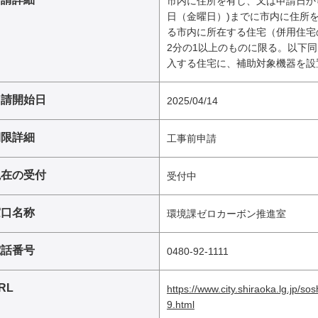
市内に住所を有し、又は申請日から
日（金曜日）)までに市内に住所
る市内に所在する住宅（併用住宅
2分の1以上のものに限る。以下
入する住宅に、補助対象機器を設
申請開始日
2025/04/14
期限詳細
工事前申請
現在の受付
受付中
窓口名称
環境課ゼロカーボン推進室
電話番号
0480-92-1111
RL
https://www.city.shiraoka.lg.jp/s
9.html