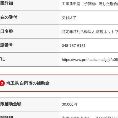
期限詳細
工事前申請（予算額に達した場合
現在の受付
受付終了
窓口名称
特定非営利活動法人 環境ネット
電話番号
048-767-6151
RL
https://www.pref.saitama.lg.jp/a0
埼玉県 白岡市の補助金
3
上限補助金額
30,000円
申請詳細