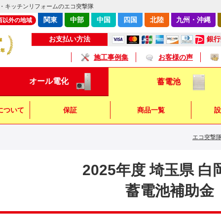
・キッチンリフォームのエコ突撃隊
関東
中部
中国
四国
北陸
九州・沖縄
西以外の地域
銀行
お支払い方法
施工事例集
お客様の声
オール電化
蓄電池
について
保証
商品一覧
設
エコ突撃
キッチン
浴 室
トイレ
2025年度 埼玉県 
蓄電池補助金