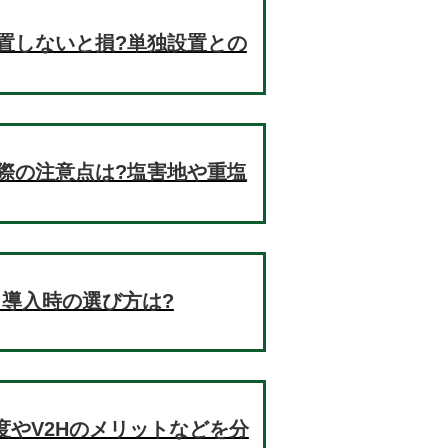
置しないと損?単独設置との
際の注意点は?塩害地や重塩
!導入時の選び方は?
制度やV2Hのメリットなどを分