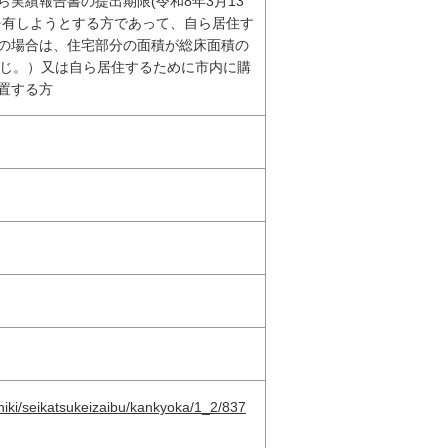
実績報告書の提出期限(令和8年3月13
を有しようとする方であって、自ら居住す
の場合は、住宅部分の面積が総床面積の
同じ。）又は自ら居住するために市内に購
置する方
oshiki/seikatsukeizaibu/kankyoka/1_2/837