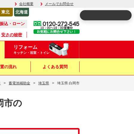
会社概要
メールでお問合せ
東北
北海道
0120-272-545
振込・ローン
10：00～18：00営業中
お気軽にお問合せ下さい！
安さの秘密
リフォーム
キッチン・浴室・トイレ
置の流れ
よくある質問
隊
>
蓄電池補助金
>
埼玉県
>
埼玉県 白岡市
白岡市の