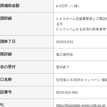
上限補助金額
6.4万円（一律）
申請詳細
1.エコホーム支援事業者と工事
る方
2.リフォームする住宅の所有者等
申請終了日
2025/12/31
期限詳細
着工後申請
現在の受付
受付終了
窓口名称
住宅省エネ2025キャンペーン 
電話番号
0570-022-004
RL
https://kosodate-green.mlit.go.jp/