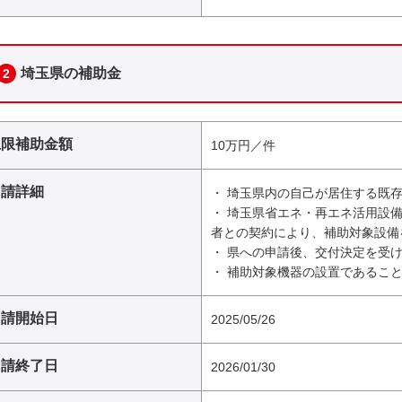
埼玉県の補助金
2
上限補助金額
10万円／件
申請詳細
・ 埼玉県内の自己が居住する既
・ 埼玉県省エネ・再エネ活用設
者との契約により、補助対象設備
・ 県への申請後、交付決定を受
・ 補助対象機器の設置であること
申請開始日
2025/05/26
申請終了日
2026/01/30