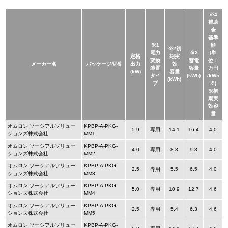
※4
補助
金
基準
※1
額
※2初
電力
※3
(単
定格
期実
変換
蓄電
位：
メーカー名
パッケージ型番
出力
効
装置
容量
万円
(kW)
容量
タイ
(kWh)
/kWh
(kWh)
プ
※)
※初
期実
効容
量
オムロン ソーシアルソリュー
KPBP-A-PKG-
5.9
専用
14.1
16.4
4.0
ションズ株式会社
MM1
オムロン ソーシアルソリュー
KPBP-A-PKG-
4.0
専用
8.3
9.8
4.0
ションズ株式会社
MM2
オムロン ソーシアルソリュー
KPBP-A-PKG-
2.5
専用
5.5
6.5
4.0
ションズ株式会社
MM3
オムロン ソーシアルソリュー
KPBP-A-PKG-
5.0
専用
10.9
12.7
4.6
ションズ株式会社
MM4
オムロン ソーシアルソリュー
KPBP-A-PKG-
2.5
専用
5.4
6.3
4.6
ションズ株式会社
MM5
オムロン ソーシアルソリュー
KPBP-A-PKG-