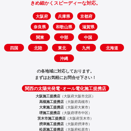
きめ細かくスピーディーな対応。
大阪府
兵庫県
京都府
奈良県
和歌山県
滋賀県
関東
中部
中国
四国
北陸
東北
九州
北海道
沖縄
の各地域に対応しております。
まずはお気軽にお問合せ下さい！
関西の太陽光発電･オール電化施工提携店
大阪施工提携店
（大阪府大阪市北区）
高槻施工提携店
（大阪府高槻市）
大東施工提携店
（大阪府大東市）
堺施工提携店
（大阪府堺市中区）
茨木市施工提携店
（大阪府茨木市）
摂津施工提携店
（大阪府摂津市）
松原施工提携店
（大阪府松原市）