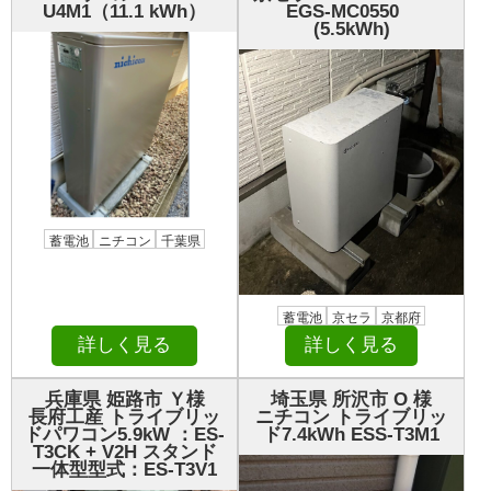
U4M1（11.1 kWh）
EGS-MC0550
(5.5kWh)
蓄電池
ニチコン
千葉県
蓄電池
京セラ
京都府
詳しく見る
詳しく見る
兵庫県 姫路市 Ｙ様
埼玉県 所沢市 О 様
長府工産 トライブリッ
ニチコン トライブリッ
ドパワコン5.9kW ：ES-
ド7.4kWh ESS-T3M1
T3CK + V2H スタンド
一体型型式：ES-T3V1