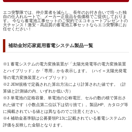
エコ突撃隊では、仲介業者を減らし、長年のお付き合いで培った独
自の仕入れルートで、メーカー正規品を低価格でご提供しておりま
す。 今なら蓄電池工事セットのご契約でエコキュートプレゼントの
大チャンス！激安・高品質の蓄電池工事セットならエコ突撃隊にお
任せください！
補助金対応家庭用蓄電システム製品一覧
※1 蓄電システムの電力変換装置が「太陽光発電等の電力変換装置
とハイブリッド」か「専用」かを表示します。（ハイ＝太陽光発電
等の電力変換装置とハイブリッド）
※2 JEM規格で定義された算出方法により計算された値です。（計
算値と計測値の内、いずれか低い方）
※3 単電池の定格容量、単電池の公称電圧、セルの数の積で算出さ
れた値です（小数点第二位以下は切り捨て）。製品HP、カタログ等
に掲載されている値とは異なるのでご注意ください。
※4 補助金基準額は公募要領P.13に記載されている蓄電システムの
評価を反映した金額となります。