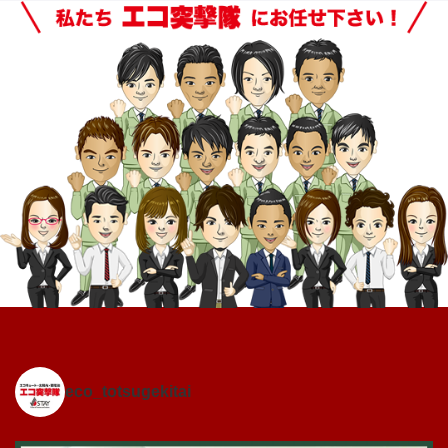
eco_totsugekitai