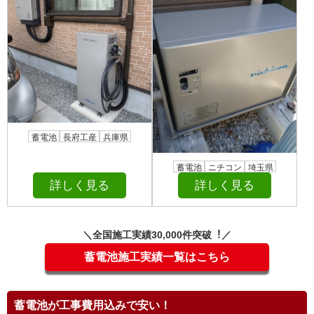
蓄電池
長府工産
兵庫県
蓄電池
ニチコン
埼玉県
詳しく見る
詳しく見る
＼全国施⼯実績30,000件突破︕／
蓄電池施工実績一覧はこちら
蓄電池が工事費用込みで安い！