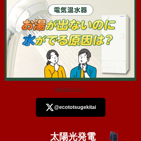
株式会社ステイ
@ecototsugekitai
太陽光発電
さらに読み込む