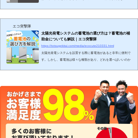
電池があると役立つ」という理由があります。 確かに蓄電池は周
辺一帯が停電しても電気が...
エコ突撃隊
太陽光発電システムの蓄電池の選び方は？蓄電池の補
助金についても解説｜エコ突撃隊
https://totsugekitai.com/media/ecocute210331.html
太陽光発電システムを設置する際に蓄電池があると非常に便利で
す。しかし、蓄電池は様々な種類があり、どれを選べばいいのか
迷ってしまいます。