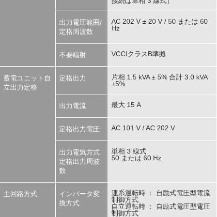
接続は単相 3 線式）
AC 202 V ± 20 V / 50 または 60
出力電圧範囲/
Hz
定格周波数
VCCIクラスB準拠
不要輻射
片相 1.5 kVA ± 5% 合計 3.0 kVA
蓄電ユニット自
定格出力
±5%
立出力定格
最大 15 A
出力電流
AC 101 V / AC 202 V
定格出力電圧
単相 3 線式
出力電気方式
50 または 60 Hz
定格出力周波
数
連系運転時 ： 自励式電圧型電流
主回路方式
インバータ変
制御方式
換方式
自立運転時 ： 自励式電圧型電圧
制御方式