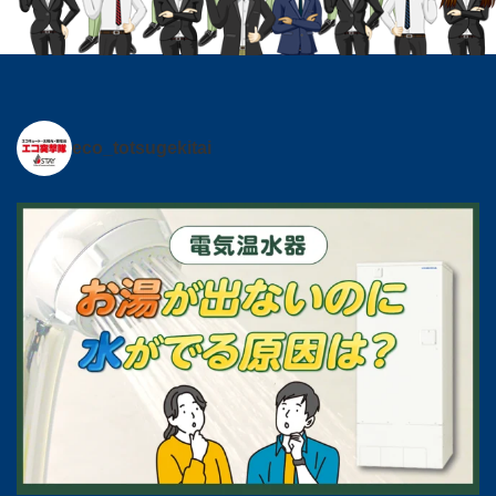
eco_totsugekitai