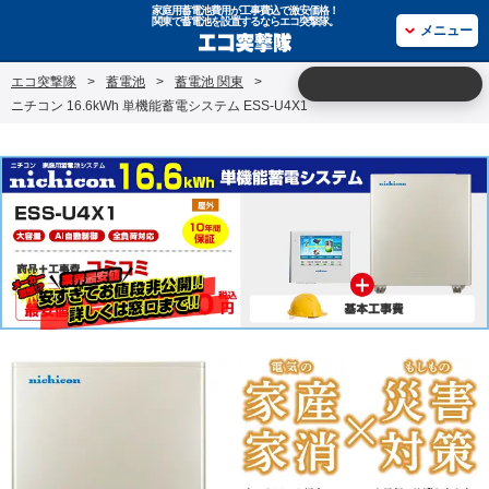
家庭用蓄電池費用が工事費込で激安価格！
関東で蓄電池を設置するならエコ突撃隊。
メニュー
エコ突撃隊
>
蓄電池
>
蓄電池 関東
>
ニチコン 16.6kWh 単機能蓄電システム ESS-U4X1