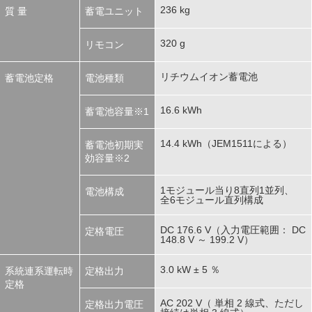
236 kg
質 量
蓄電ユニット
320 g
リモコン
リチウムイオン蓄電池
蓄電池定格
電池種類
16.6 kWh
蓄電池容量※1
14.4 kWh（JEM1511による）
蓄電池初期実
効容量※2
1モジュール当り8直列1並列、
電池構成
全6モジュール直列構成
DC 176.6 V（入力電圧範囲： DC
定格電圧
148.8 V ～ 199.2 V）
3.0 kW ± 5 ％
系統連系運転時
定格出力
定格
AC 202 V（ 単相 2 線式、ただし
定格出力電圧