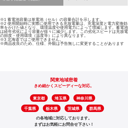
※1 蓄電池容量は単電池（セル）の容量合計を示します。
※2 使用開始時に実際に使用できる充放電量は、充電深度と電力変換効
率をかけた値となり、環境温度や使用電力によって増減します。蓄電池
は経年劣化により容量が徐々に減少します。この劣化スピードは充放電
の頻度・使用環境（温度等）により異なります。
※3 北海道ではご使用できません。
※商品改良のため、仕様、外観は予告無しに変更することがあります
関東地域密着
きめ細かくスピーディーな対応。
東京都
埼玉県
神奈川県
千葉県
栃木県
茨城県
群馬県
の各地域に対応しております。
まずはお気軽にお問合せ下さい！