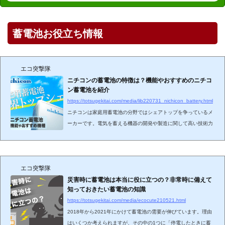
蓄電池お役立ち情報
エコ突撃隊
ニチコンの蓄電池の特徴は？機能やおすすめのニチコ
ン蓄電池を紹介
https://totsugekitai.com/media/lib220731_nichicon_battery.html
ニチコンは家庭用蓄電池の分野ではシェアトップを争っているメ
ーカーです。電気を蓄える機器の開発や製造に関して高い技術力
を持っているので、高性能な蓄電池を販売しています。
エコ突撃隊
災害時に蓄電池は本当に役に立つの？非常時に備えて
知っておきたい蓄電池の知識
https://totsugekitai.com/media/ecocute210521.html
2018年から2021年にかけて蓄電池の需要が伸びています。理由
はいくつか考えられますが、その中の1つに「停電したときに蓄