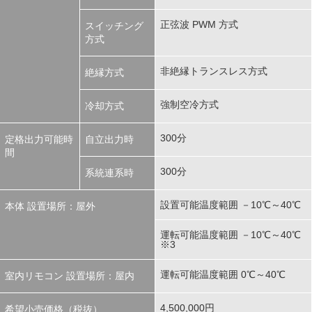
正弦波 PWM 方式
スイッチング
方式
非絶縁トランスレス方式
絶縁方式
強制空冷方式
冷却方式
300分
定格出力可能時
自立出力時
間
300分
系統連系時
設置可能温度範囲 －10℃～40℃
本体 設置場所：屋外
運転可能温度範囲 －10℃～40℃
※3
運転可能温度範囲 0℃～40℃
室内リモコン 設置場所：屋内
4,500,000円
希望小売価格（税抜）