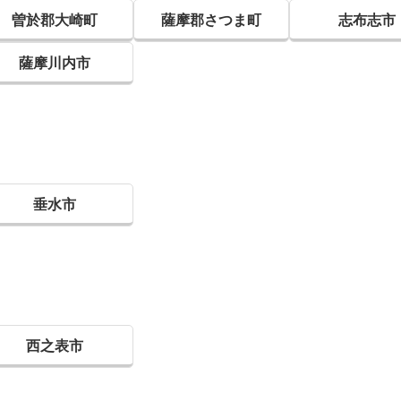
曽於郡大崎町
薩摩郡さつま町
志布志市
薩摩川内市
垂水市
西之表市