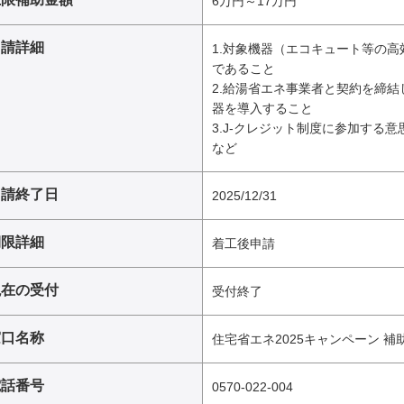
6万円～17万円
申請詳細
1.対象機器（エコキュート等の
であること
2.給湯省エネ事業者と契約を締
器を導入すること
3.J-クレジット制度に参加する
など
申請終了日
2025/12/31
期限詳細
着工後申請
現在の受付
受付終了
窓口名称
住宅省エネ2025キャンペーン 
電話番号
0570-022-004