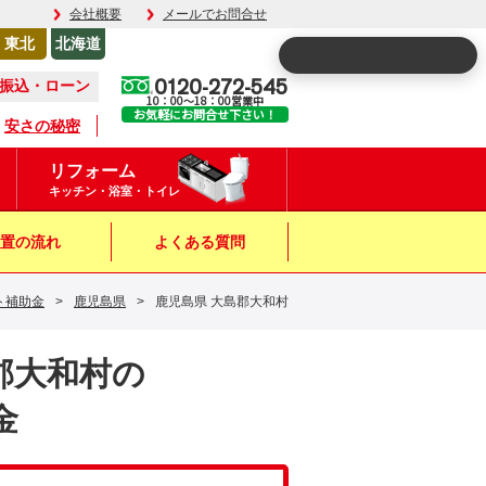
会社概要
メールでお問合せ
東北
北海道
0120-272-545
振込・ローン
10：00～18：00営業中
お気軽にお問合せ下さい！
安さの秘密
リフォーム
キッチン・浴室・トイレ
置の流れ
よくある質問
ト補助金
>
鹿児島県
>
鹿児島県 大島郡大和村
島郡大和村の
金