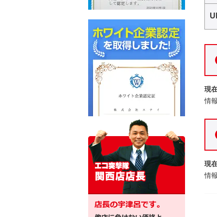
U
現
情
現
情