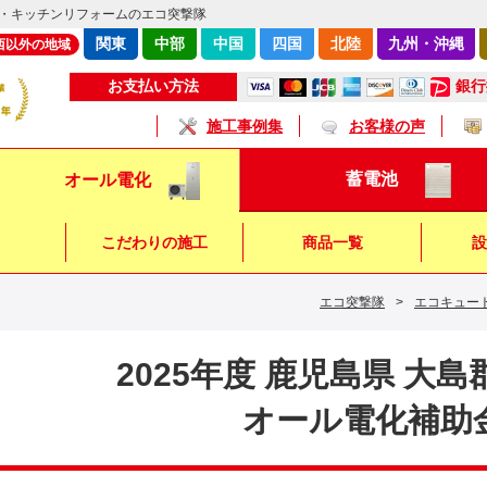
・キッチンリフォームのエコ突撃隊
関東
中部
中国
四国
北陸
九州・沖縄
西以外の地域
銀行
お支払い方法
施工事例集
お客様の声
蓄電池
オール電化
こだわりの施工
商品一覧
設
エコ突撃隊
>
エコキュー
キッチン
浴 室
トイレ
2025年度 鹿児島県 大
オール電化補助