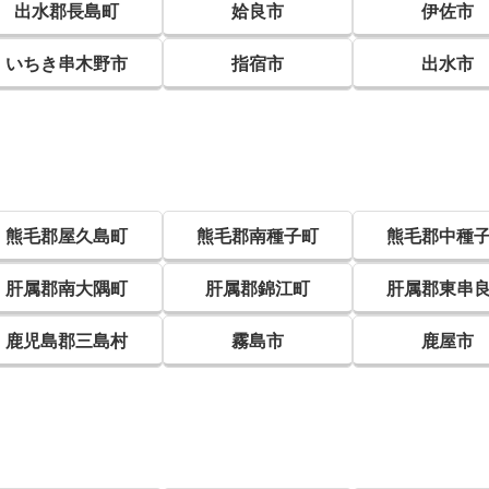
出水郡長島町
姶良市
伊佐市
いちき串木野市
指宿市
出水市
熊毛郡屋久島町
熊毛郡南種子町
熊毛郡中種
肝属郡南大隅町
肝属郡錦江町
肝属郡東串
鹿児島郡三島村
霧島市
鹿屋市