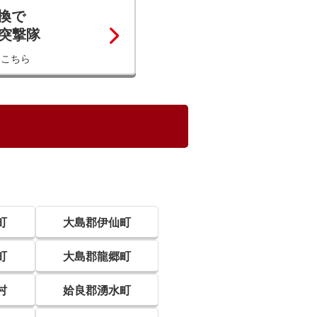
換で
コ突撃隊
はこちら
町
大島郡伊仙町
町
大島郡龍郷町
村
姶良郡湧水町