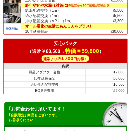
追い炊き配管交換
\22,000
経年劣化や水漏れ対策に!
※設置から10年前後が交換目安
給湯配管交換（1m）
\5,500
給水配管交換（1m）
\5,500
排水配管交換（VP）（1m）
\3,300
オール電化の生活にあんしんをプラス!
10年延長保証
\30,000
安心パック
特価￥59,800
（通常￥80,500→
）
20,700
通常より
円お得！
内訳
風呂アダプター交換
\12,000
10年延長保証
\30,000
追い炊き配管交換
\16,500
EQ撤去費用
\22,000
｢お問合わせ｣ 頂いてます！
｢台数限定｣ 商品もございます。
お急ぎください！