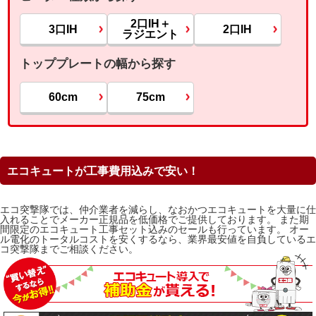
2口IH＋
3口IH
2口IH
ラジエント
トッププレートの幅から探す
60cm
75cm
エコキュートが工事費用込みで安い！
エコ突撃隊では、仲介業者を減らし、なおかつエコキュートを大量に仕
入れることでメーカー正規品を低価格でご提供しております。 また期
間限定のエコキュート工事セット込みのセールも行っています。 オー
ル電化のトータルコストを安くするなら、業界最安値を自負しているエ
コ突撃隊までご相談ください。