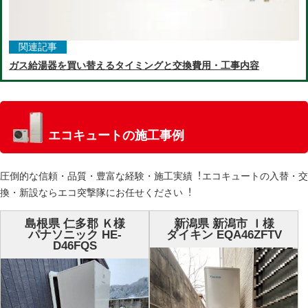
関連記事
ガス給湯器を買い替えるタイミングと交換費用・工事内容
エコキュートの施工事例
圧倒的な信頼・品質・豊富な経験・施⼯実績︕エコキュートの⼊替・交
換・新設ならエコ突撃隊にお任せください︕
島根県 仁多郡 Ｋ様
新潟県 新潟市 Ｉ様
パナソニック HE-
ダイキン EQA46ZFTV
D46FQS