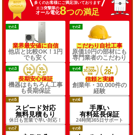
多くのお客様にご満足頂いております
8
エコ突撃隊の
つの満足
オール電化
1
2
その
その
業界最安値に自信
こだわり自社工事
他店と比較OK！1円
原価10円の部材にも
でも安く
専門業者のこだわり
3
4
その
その
長期安心保証
信頼と実績
機器はもちろん工事
創業年・30,000件の
も長期保証
経験
5
6
その
その
スピード対応
手厚い
無料見積もり
有料延長保証
休日も営業で早い対応！
24時間365日サポート
7
8
その
その