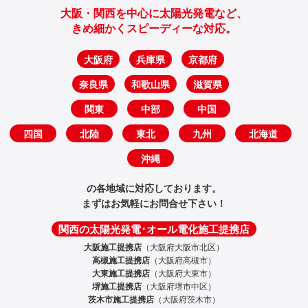
大阪・関西を中心に太陽光発電など、
きめ細かくスピーディーな対応。
大阪府
兵庫県
京都府
奈良県
和歌山県
滋賀県
関東
中部
中国
四国
北陸
東北
九州
北海道
沖縄
の各地域に対応しております。
まずはお気軽にお問合せ下さい！
関西の太陽光発電･オール電化施工提携店
大阪施工提携店
（大阪府大阪市北区）
高槻施工提携店
（大阪府高槻市）
大東施工提携店
（大阪府大東市）
堺施工提携店
（大阪府堺市中区）
茨木市施工提携店
（大阪府茨木市）