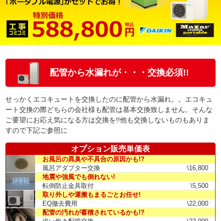
配管から水漏れが・・・交換必須!!
せっかくエコキュートを交換したのに配管から水漏れ。。エコキュ
ート交換の際どちらの会社様も配管は基本交換致しません。そんな
ご要望にお応え気になる方は交換を!!他も交換しないものもありま
すので下記ご参照に
オプション販売単価表
お風呂の異臭や不具合の原因かも!?
風呂アダプター交換
\16,800
地震や強風でも倒れない!
転倒防止金具取付
\5,500
取り外しや運搬もまるごとお任せ!
EQ撤去費用
\22,000
配管の汚れが蓄積されているかも!?