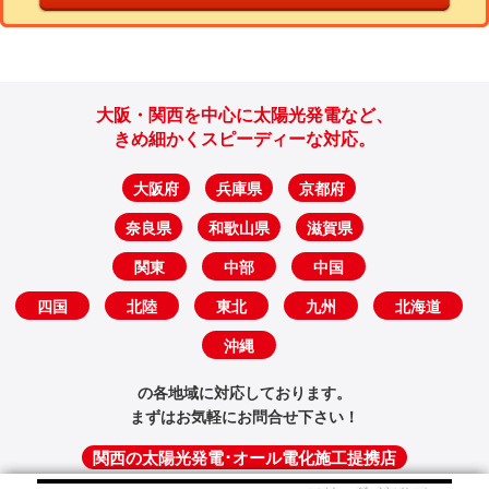
大阪・関西を中心に太陽光発電など、
きめ細かくスピーディーな対応。
大阪府
兵庫県
京都府
奈良県
和歌山県
滋賀県
関東
中部
中国
四国
北陸
東北
九州
北海道
沖縄
の各地域に対応しております。
まずはお気軽にお問合せ下さい！
関西の太陽光発電･オール電化施工提携店
大阪施工提携店
（大阪府大阪市北区）