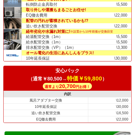
転倒防止金具取付
\5,500
取り外しや運搬もまるごとお任せ!
EQ撤去費用
\22,000
配管の汚れが蓄積されているかも!?
追い炊き配管交換
\22,000
経年劣化や水漏れ対策に!
※設置から10年前後が交換目安
給湯配管交換（1m）
\5,500
給水配管交換（1m）
\5,500
排水配管交換（VP）（1m）
\3,300
オール電化の生活にあんしんをプラス!
10年延長保証
\30,000
安心パック
特価￥59,800
（通常￥80,500→
）
20,700
通常より
円お得！
内訳
風呂アダプター交換
\12,000
10年延長保証
\30,000
追い炊き配管交換
\16,500
EQ撤去費用
\22,000