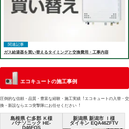
関連記事
ガス給湯器を買い替えるタイミングと交換費用・工事内容
エコキュートの施工事例
圧倒的な信頼・品質・豊富な経験・施⼯実績︕エコキュートの⼊替・交
換・新設ならエコ突撃隊にお任せください︕
島根県 仁多郡 Ｋ様
新潟県 新潟市 Ｉ様
パナソニック HE-
ダイキン EQA46ZFTV
D46FQS