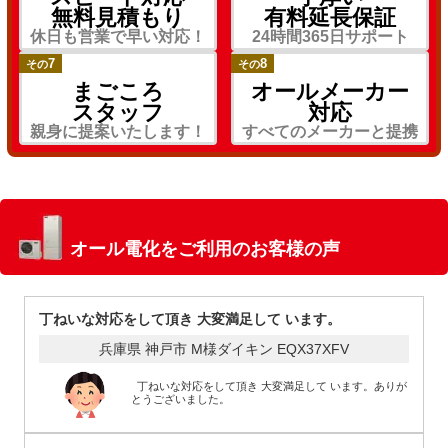
無料見積もり
有料延長保証
休日も営業で早い対応！
24時間365日サポート
7
8
その
その
まごころ
オールメーカー
スタッフ
対応
親身に提案いたします！
すべてのメーカーと提携
オール電化をご利用のお客様の声
丁ねいな対応をして頂き 大変満足して います。
兵庫県 神戸市 M様
ダイキン EQX37XFV
丁ねいな対応をして頂き 大変満足して います。ありが
とうございました。