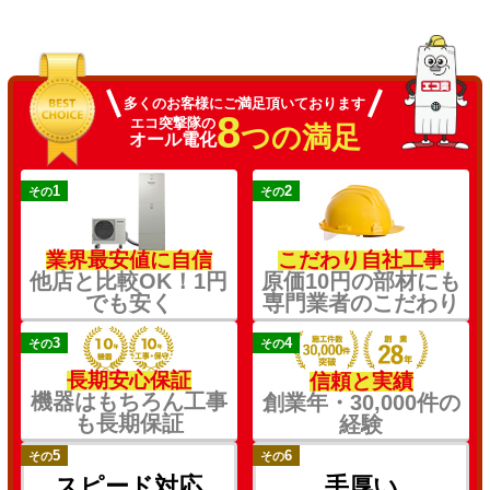
多くのお客様にご満足頂いております
8
エコ突撃隊の
つの満足
オール電化
1
2
その
その
業界最安値に自信
こだわり自社工事
他店と比較OK！1円
原価10円の部材にも
でも安く
専門業者のこだわり
3
4
その
その
長期安心保証
信頼と実績
機器はもちろん工事
創業年・30,000件の
も長期保証
経験
5
6
その
その
スピード対応
手厚い