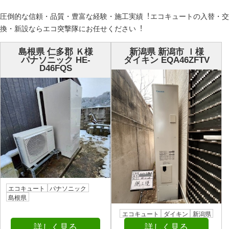
圧倒的な信頼・品質・豊富な経験・施⼯実績︕エコキュートの⼊替・交
換・新設ならエコ突撃隊にお任せください︕
島根県 仁多郡 Ｋ様
新潟県 新潟市 Ｉ様
パナソニック HE-
ダイキン EQA46ZFTV
D46FQS
エコキュート
パナソニック
島根県
エコキュート
ダイキン
新潟県
詳しく見る
詳しく見る