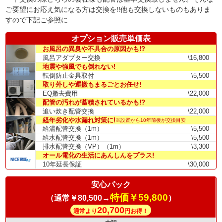
ご要望にお応え気になる方は交換を!!他も交換しないものもありま
すので下記ご参照に
オプション販売単価表
お風呂の異臭や不具合の原因かも!?
風呂アダプター交換
\16,800
地震や強風でも倒れない!
転倒防止金具取付
\5,500
取り外しや運搬もまるごとお任せ!
EQ撤去費用
\22,000
配管の汚れが蓄積されているかも!?
追い炊き配管交換
\22,000
経年劣化や水漏れ対策に!
※設置から10年前後が交換目安
給湯配管交換（1m）
\5,500
給水配管交換（1m）
\5,500
排水配管交換（VP）（1m）
\3,300
オール電化の生活にあんしんをプラス!
10年延長保証
\30,000
安心パック
特価￥59,800
（通常￥80,500→
）
20,700
通常より
円お得！