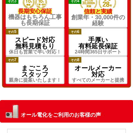
3
4
その
その
長期安心保証
信頼と実績
機器はもちろん工事
創業年・30,000件の
も長期保証
経験
5
6
その
その
スピード対応
手厚い
無料見積もり
有料延長保証
休日も営業で早い対応！
24時間365日サポート
7
8
その
その
まごころ
オールメーカー
スタッフ
対応
親身に提案いたします！
すべてのメーカーと提携
オール電化をご利用のお客様の声