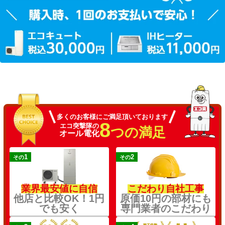
多くのお客様にご満足頂いております
8
エコ突撃隊の
つの満足
オール電化
1
2
その
その
業界最安値に自信
こだわり自社工事
他店と比較OK！1円
原価10円の部材にも
でも安く
専門業者のこだわり