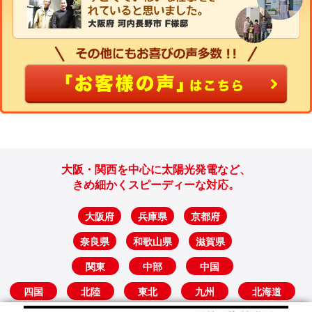
大阪・関西を中心に太陽光発電など、
きめ細かくスピーディーな対応。
大阪府
兵庫県
京都府
奈良県
和歌山県
滋賀県
関東
中部
中国
四国
北陸
東北
九州
北海道