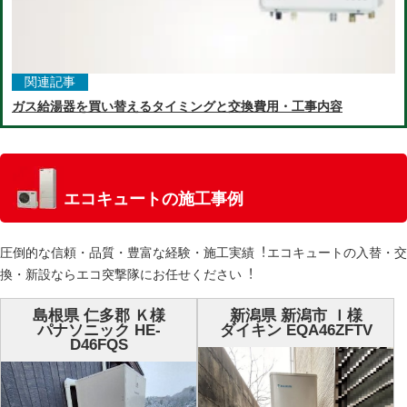
関連記事
ガス給湯器を買い替えるタイミングと交換費用・工事内容
エコキュートの施工事例
圧倒的な信頼・品質・豊富な経験・施⼯実績︕エコキュートの⼊替・交
換・新設ならエコ突撃隊にお任せください︕
島根県 仁多郡 Ｋ様
新潟県 新潟市 Ｉ様
パナソニック HE-
ダイキン EQA46ZFTV
D46FQS