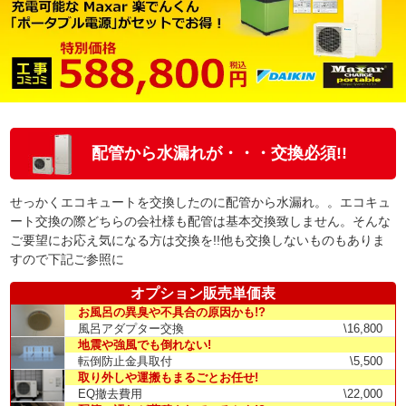
配管から水漏れが・・・交換必須!!
せっかくエコキュートを交換したのに配管から水漏れ。。エコキュ
ート交換の際どちらの会社様も配管は基本交換致しません。そんな
ご要望にお応え気になる方は交換を!!他も交換しないものもありま
すので下記ご参照に
オプション販売単価表
お風呂の異臭や不具合の原因かも!?
風呂アダプター交換
\16,800
地震や強風でも倒れない!
転倒防止金具取付
\5,500
取り外しや運搬もまるごとお任せ!
EQ撤去費用
\22,000