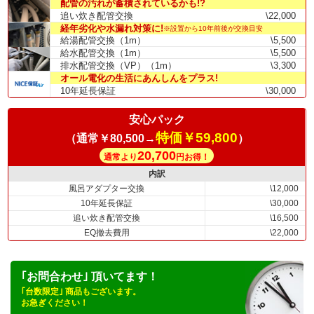
配管の汚れが蓄積されているかも!?
追い炊き配管交換
\22,000
経年劣化や水漏れ対策に!
※設置から10年前後が交換目安
給湯配管交換（1m）
\5,500
給水配管交換（1m）
\5,500
排水配管交換（VP）（1m）
\3,300
オール電化の生活にあんしんをプラス!
10年延長保証
\30,000
安心パック
特価￥59,800
（通常￥80,500→
）
20,700
通常より
円お得！
内訳
風呂アダプター交換
\12,000
10年延長保証
\30,000
追い炊き配管交換
\16,500
EQ撤去費用
\22,000
｢お問合わせ｣ 頂いてます！
｢台数限定｣ 商品もございます。
お急ぎください！