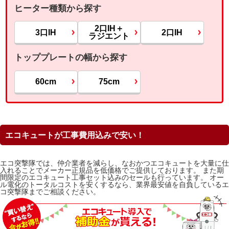
ヒーター種類から探す
2口IH＋
3口IH
2口IH
ラジエント
トッププレートの幅から探す
60cm
75cm
エコキュートが工事費用込みで安い！
エコ突撃隊では、仲介業者を減らし、なおかつエコキュートを大量に仕
入れることでメーカー正規品を低価格でご提供しております。 また期
間限定のエコキュート工事セット込みのセールも行っています。 オー
ル電化のトータルコストを安くするなら、業界最安値を自負しているエ
コ突撃隊までご相談ください。