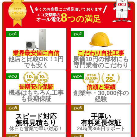
多くのお客様にご満足頂いております
8
エコ突撃隊の
つの満足
オール電化
1
2
その
その
業界最安値に自信
こだわり自社工事
他店と比較OK！1円
原価10円の部材にも
でも安く
専門業者のこだわり
3
4
その
その
長期安心保証
信頼と実績
機器はもちろん工事
創業年・30,000件の
も長期保証
経験
5
6
その
その
スピード対応
手厚い
無料見積もり
有料延長保証
休日も営業で早い対応！
24時間365日サポート
7
8
その
その