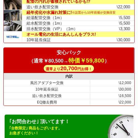
配管の汚れが蓄積されているかも!?
追い炊き配管交換
\22,000
経年劣化や水漏れ対策に!
※設置から10年前後が交換目安
給湯配管交換（1m）
\5,500
給水配管交換（1m）
\5,500
排水配管交換（VP）（1m）
\3,300
オール電化の生活にあんしんをプラス!
10年延長保証
\30,000
安心パック
特価￥59,800
（通常￥80,500→
）
20,700
通常より
円お得！
内訳
風呂アダプター交換
\12,000
10年延長保証
\30,000
追い炊き配管交換
\16,500
EQ撤去費用
\22,000
｢お問合わせ｣ 頂いてます！
｢台数限定｣ 商品もございます。
お急ぎください！