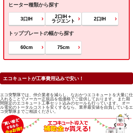
ヒーター種類から探す
2口IH＋
3口IH
2口IH
ラジエント
トッププレートの幅から探す
60cm
75cm
エコキュートが工事費用込みで安い！
エコ突撃隊では、仲介業者を減らし、なおかつエコキュートを大量に仕
入れることでメーカー正規品を低価格でご提供しております。 また期
間限定のエコキュート工事セット込みのセールも行っています。 オー
ル電化のトータルコストを安くするなら、業界最安値を自負しているエ
コ突撃隊までご相談ください。