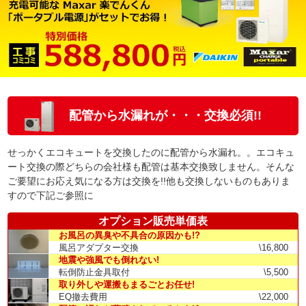
配管から水漏れが・・・交換必須!!
せっかくエコキュートを交換したのに配管から水漏れ。。エコキュ
ート交換の際どちらの会社様も配管は基本交換致しません。そんな
ご要望にお応え気になる方は交換を!!他も交換しないものもありま
すので下記ご参照に
オプション販売単価表
お風呂の異臭や不具合の原因かも!?
風呂アダプター交換
\16,800
地震や強風でも倒れない!
転倒防止金具取付
\5,500
取り外しや運搬もまるごとお任せ!
EQ撤去費用
\22,000