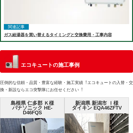
関連記事
ガス給湯器を買い替えるタイミングと交換費用・工事内容
エコキュートの施工事例
圧倒的な信頼・品質・豊富な経験・施⼯実績︕エコキュートの⼊替・交
換・新設ならエコ突撃隊にお任せください︕
島根県 仁多郡 Ｋ様
新潟県 新潟市 Ｉ様
パナソニック HE-
ダイキン EQA46ZFTV
D46FQS