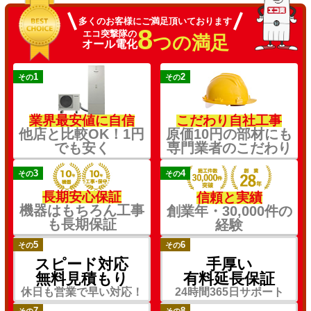
多くのお客様にご満足頂いております
8
エコ突撃隊の
つの満足
オール電化
1
2
その
その
業界最安値に自信
こだわり自社工事
他店と比較OK！1円
原価10円の部材にも
でも安く
専門業者のこだわり
3
4
その
その
長期安心保証
信頼と実績
機器はもちろん工事
創業年・30,000件の
も長期保証
経験
5
6
その
その
スピード対応
手厚い
無料見積もり
有料延長保証
休日も営業で早い対応！
24時間365日サポート
7
8
その
その