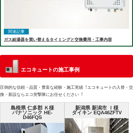
関連記事
ガス給湯器を買い替えるタイミングと交換費用・工事内容
エコキュートの施工事例
圧倒的な信頼・品質・豊富な経験・施⼯実績︕エコキュートの⼊替・交
換・新設ならエコ突撃隊にお任せください︕
島根県 仁多郡 Ｋ様
新潟県 新潟市 Ｉ様
パナソニック HE-
ダイキン EQA46ZFTV
D46FQS