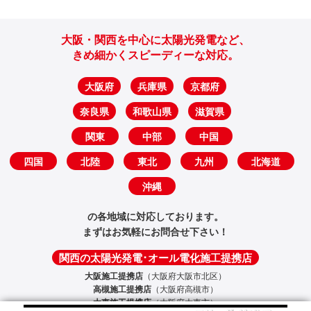
大阪・関西を中心に太陽光発電など、
きめ細かくスピーディーな対応。
大阪府
兵庫県
京都府
奈良県
和歌山県
滋賀県
関東
中部
中国
四国
北陸
東北
九州
北海道
沖縄
の各地域に対応しております。
まずはお気軽にお問合せ下さい！
関西の太陽光発電･オール電化施工提携店
大阪施工提携店
（大阪府大阪市北区）
高槻施工提携店
（大阪府高槻市）
大東施工提携店
（大阪府大東市）