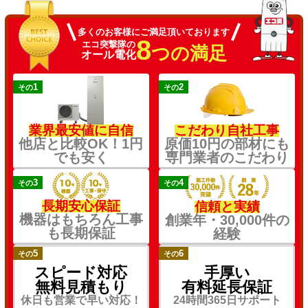
多くのお客様にご満足頂いております
8
エコ突撃隊の
つの満足
オール電化
1
2
その
その
業界最安値に自信
こだわり自社工事
他店と比較OK！1円
原価10円の部材にも
でも安く
専門業者のこだわり
3
4
その
その
長期安心保証
信頼と実績
機器はもちろん工事
創業年・30,000件の
も長期保証
経験
5
6
その
その
スピード対応
手厚い
無料見積もり
有料延長保証
休日も営業で早い対応！
24時間365日サポート