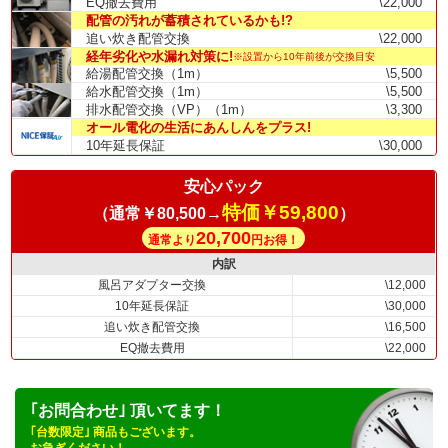
EQ撤去費用
\22,000
配管の汚れが蓄積されているかも!?
追い炊き配管交換
\22,000
経年劣化や水漏れ対策に!
※設置から10年前後が交換目安
給湯配管交換（1m）
\5,500
給水配管交換（1m）
\5,500
排水配管交換（VP）（1m）
\3,300
オール電化の生活にあんしんをプラス!
10年延長保証
\30,000
安心パック
特価￥59,800
（通常￥80,500→
）
20,700
通常より
円お得！
内訳
風呂アダプター交換
\12,000
10年延長保証
\30,000
追い炊き配管交換
\16,500
EQ撤去費用
\22,000
｢お問合わせ｣ 頂いてます！
｢台数限定｣ 商品もございます。
お急ぎください！