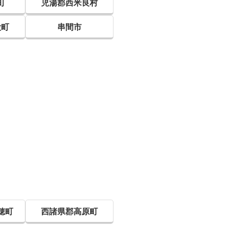
町
児湯郡西米良村
股町
串間市
穂町
西諸県郡高原町