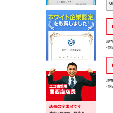
U
現
情
現
情