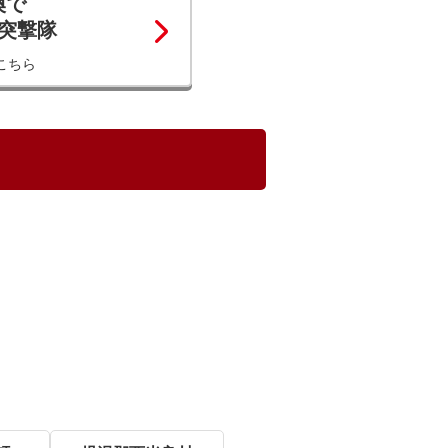
換で
コ突撃隊
こちら