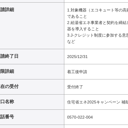
申請詳細
1.対象機器（エコキュート等の
であること
2.給湯省エネ事業者と契約を締
器を導入すること
3.J-クレジット制度に参加する
など
申請終了日
2025/12/31
期限詳細
着工後申請
現在の受付
受付終了
窓口名称
住宅省エネ2025キャンペーン 
電話番号
0570-022-004