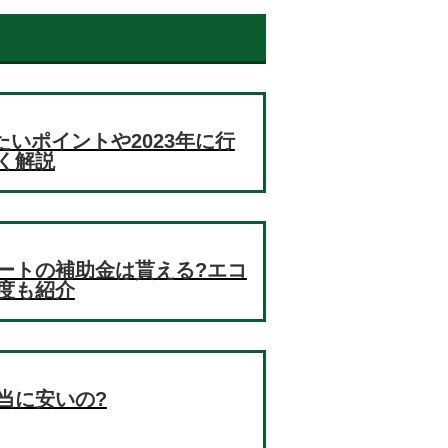
たいポイントや2023年に行
く解説
ートの補助金は貰える?エコ
度も紹介
当に安いの?