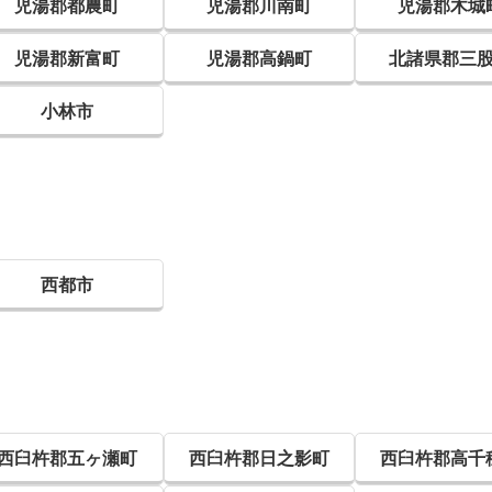
児湯郡都農町
児湯郡川南町
児湯郡木城
児湯郡新富町
児湯郡高鍋町
北諸県郡三
小林市
西都市
西臼杵郡五ヶ瀬町
西臼杵郡日之影町
西臼杵郡高千