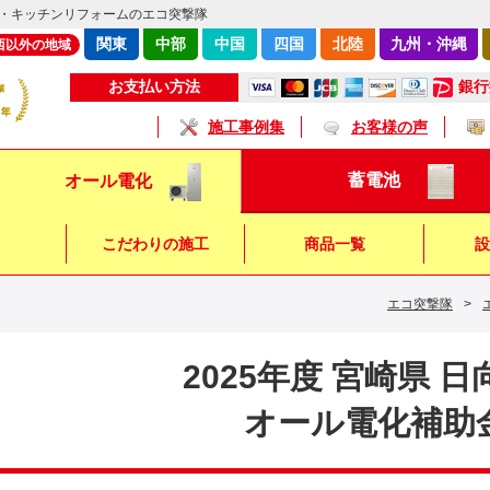
・キッチンリフォームのエコ突撃隊
関東
中部
中国
四国
北陸
九州・沖縄
西以外の地域
銀行
お支払い方法
施工事例集
お客様の声
蓄電池
オール電化
こだわりの施工
商品一覧
設
エコ突撃隊
>
キッチン
浴 室
トイレ
2025年度 宮崎県 
オール電化補助