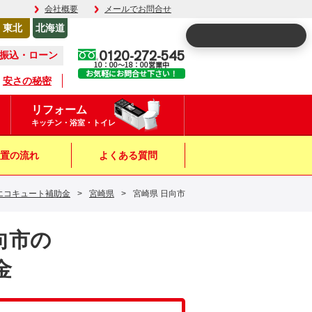
会社概要
メールでお問合せ
東北
北海道
0120-272-545
振込・ローン
10：00～18：00営業中
お気軽にお問合せ下さい！
安さの秘密
リフォーム
キッチン・浴室・トイレ
置の流れ
よくある質問
エコキュート補助金
>
宮崎県
>
宮崎県 日向市
日向市の
金