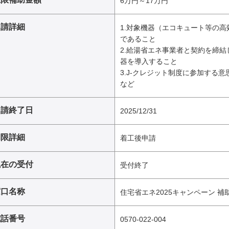
6万円～17万円
申請詳細
1.対象機器（エコキュート等の
であること
2.給湯省エネ事業者と契約を締
器を導入すること
3.J-クレジット制度に参加する
など
申請終了日
2025/12/31
期限詳細
着工後申請
現在の受付
受付終了
窓口名称
住宅省エネ2025キャンペーン 
電話番号
0570-022-004