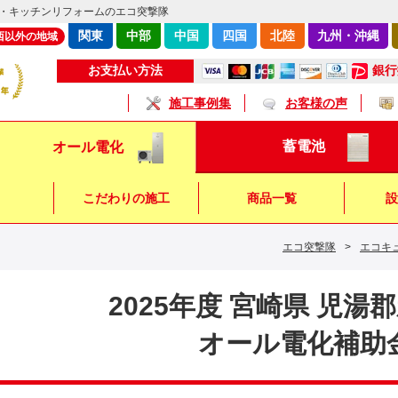
・キッチンリフォームのエコ突撃隊
関東
中部
中国
四国
北陸
九州・沖縄
西以外の地域
銀行
お支払い方法
施工事例集
お客様の声
蓄電池
オール電化
こだわりの施工
商品一覧
設
エコ突撃隊
>
エコキ
キッチン
浴 室
トイレ
2025年度 宮崎県 児湯
オール電化補助