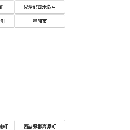
町
児湯郡西米良村
股町
串間市
穂町
西諸県郡高原町