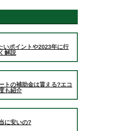
たいポイントや2023年に行
く解説
ートの補助金は貰える?エコ
度も紹介
当に安いの?