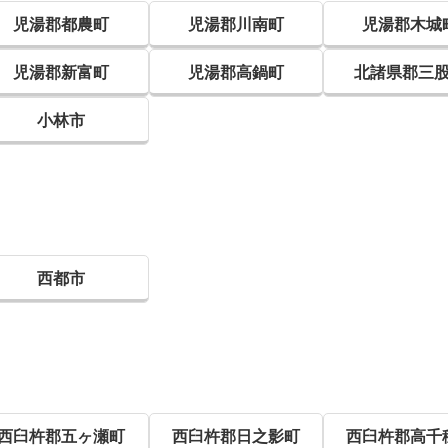
児湯郡都農町
児湯郡川南町
児湯郡木城
児湯郡新富町
児湯郡高鍋町
北諸県郡三
小林市
西都市
西臼杵郡五ヶ瀬町
西臼杵郡日之影町
西臼杵郡高千