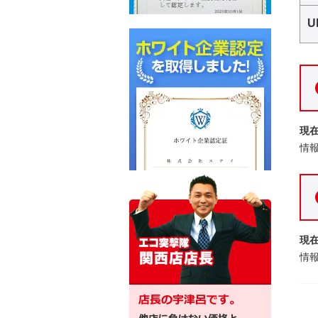
U
現
情
現
情