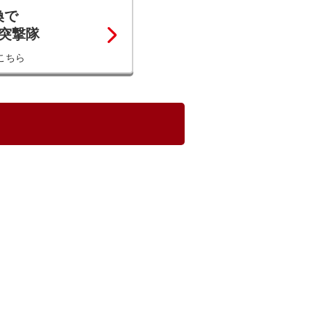
換で
コ突撃隊
こちら