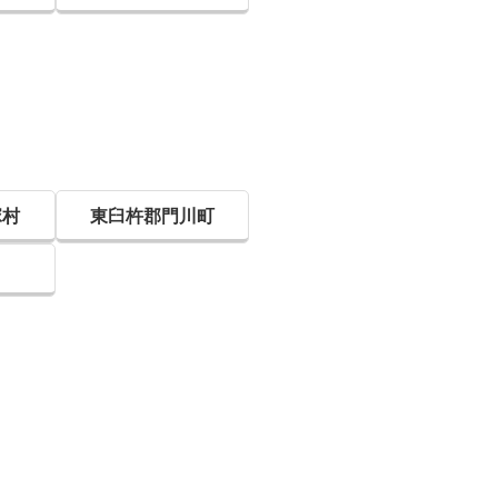
塚村
東臼杵郡門川町