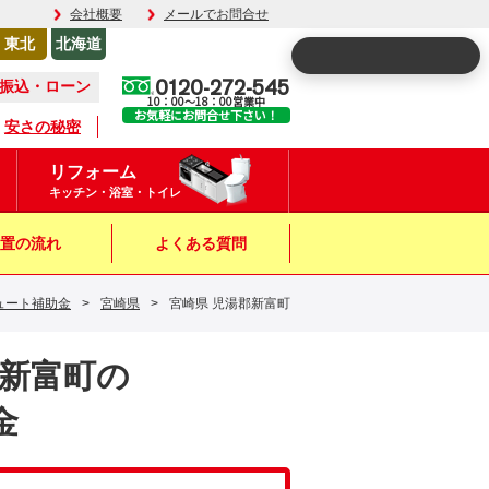
会社概要
メールでお問合せ
東北
北海道
0120-272-545
振込・ローン
10：00～18：00営業中
お気軽にお問合せ下さい！
安さの秘密
リフォーム
キッチン・浴室・トイレ
置の流れ
よくある質問
ュート補助金
>
宮崎県
>
宮崎県 児湯郡新富町
郡新富町の
金