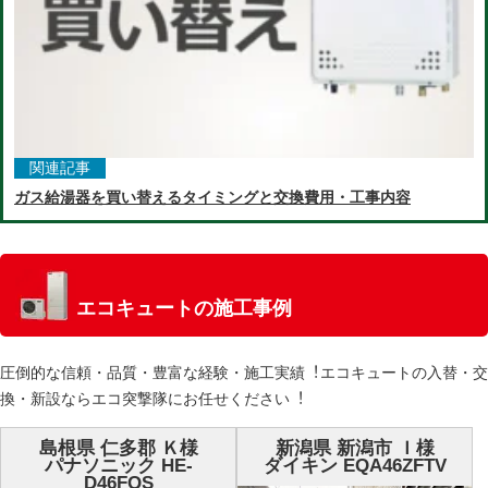
関連記事
ガス給湯器を買い替えるタイミングと交換費用・工事内容
エコキュートの施工事例
圧倒的な信頼・品質・豊富な経験・施⼯実績︕エコキュートの⼊替・交
換・新設ならエコ突撃隊にお任せください︕
島根県 仁多郡 Ｋ様
新潟県 新潟市 Ｉ様
パナソニック HE-
ダイキン EQA46ZFTV
D46FQS