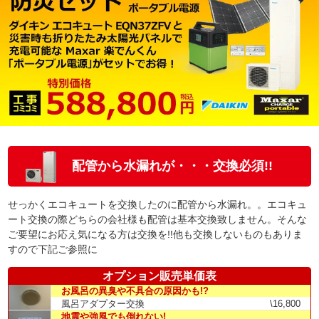
配管から水漏れが・・・交換必須!!
せっかくエコキュートを交換したのに配管から水漏れ。。エコキュ
ート交換の際どちらの会社様も配管は基本交換致しません。そんな
ご要望にお応え気になる方は交換を!!他も交換しないものもありま
すので下記ご参照に
オプション販売単価表
お風呂の異臭や不具合の原因かも!?
風呂アダプター交換
\16,800
地震や強風でも倒れない!