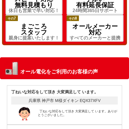
無料見積もり
有料延長保証
休日も営業で早い対応！
24時間365日サポート
7
8
その
その
まごころ
オールメーカー
スタッフ
対応
親身に提案いたします！
すべてのメーカーと提携
オール電化をご利用のお客様の声
丁ねいな対応をして頂き 大変満足して います。
兵庫県 神戸市 M様
ダイキン EQX37XFV
丁ねいな対応をして頂き 大変満足して います。ありが
とうございました。