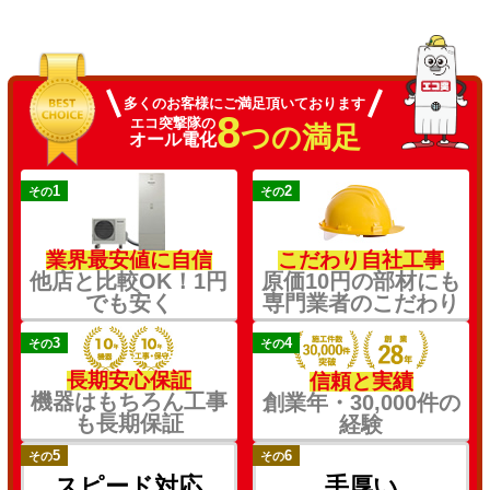
多くのお客様にご満足頂いております
8
エコ突撃隊の
つの満足
オール電化
1
2
その
その
業界最安値に自信
こだわり自社工事
他店と比較OK！1円
原価10円の部材にも
でも安く
専門業者のこだわり
3
4
その
その
長期安心保証
信頼と実績
機器はもちろん工事
創業年・30,000件の
も長期保証
経験
5
6
その
その
スピード対応
手厚い