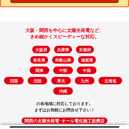
大阪・関西を中心に太陽光発電など、
きめ細かくスピーディーな対応。
大阪府
兵庫県
京都府
奈良県
和歌山県
滋賀県
関東
中部
中国
四国
北陸
東北
九州
北海道
沖縄
の各地域に対応しております。
まずはお気軽にお問合せ下さい！
関西の太陽光発電･オール電化施工提携店
大阪施工提携店
（大阪府大阪市北区）