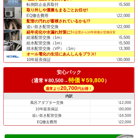
転倒防止金具取付
\5,500
取り外しや運搬もまるごとお任せ!
EQ撤去費用
\22,000
配管の汚れが蓄積されているかも!?
追い炊き配管交換
\22,000
経年劣化や水漏れ対策に!
※設置から10年前後が交換目安
給湯配管交換（1m）
\5,500
給水配管交換（1m）
\5,500
排水配管交換（VP）（1m）
\3,300
オール電化の生活にあんしんをプラス!
10年延長保証
\30,000
安心パック
特価￥59,800
（通常￥80,500→
）
20,700
通常より
円お得！
内訳
風呂アダプター交換
\12,000
10年延長保証
\30,000
追い炊き配管交換
\16,500
EQ撤去費用
\22,000