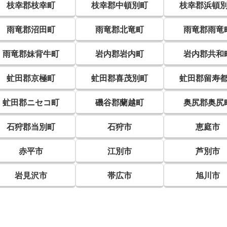
枝幸郡枝幸町
枝幸郡中頓別町
枝幸郡浜頓
雨竜郡沼田町
雨竜郡北竜町
雨竜郡雨竜
雨竜郡妹背牛町
岩内郡岩内町
岩内郡共和
虻田郡京極町
虻田郡喜茂別町
虻田郡留寿
虻田郡ニセコ町
磯谷郡蘭越町
奥尻郡奥尻
石狩郡当別町
石狩市
恵庭市
赤平市
江別市
芦別市
岩見沢市
帯広市
旭川市