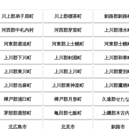
川上郡弟子屈町
川上郡標茶町
釧路郡釧路
河西郡中札内村
河西郡芽室町
上川郡清水
河東郡鹿追町
河東郡上士幌町
河東郡士幌
上川郡下川町
上川郡剣淵町
上川郡和寒
上川郡東川町
上川郡上川町
上川郡愛別
上川郡当麻町
上川郡東神楽町
上川郡鷹栖
樺戸郡浦臼町
樺戸郡月形町
久遠郡せた
茅部郡鹿部町
亀田郡七飯町
上磯郡木古
北広島市
北見市
釧路市