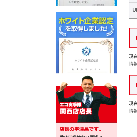
U
現
情
現
情