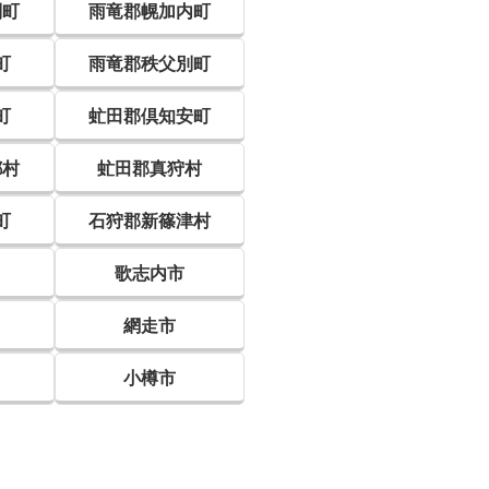
別町
雨竜郡幌加内町
町
雨竜郡秩父別町
町
虻田郡倶知安町
都村
虻田郡真狩村
町
石狩郡新篠津村
歌志内市
網走市
小樽市