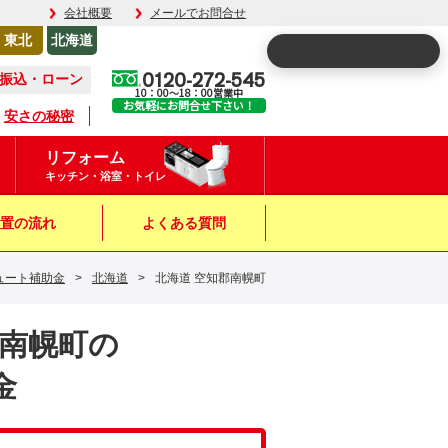
会社概要
メールでお問合せ
東北
北海道
0120-272-545
振込・ローン
10：00～18：00営業中
お気軽にお問合せ下さい！
安さの秘密
リフォーム
キッチン・浴室・トイレ
置の流れ
よくある質問
ュート補助金
>
北海道
>
北海道 空知郡南幌町
郡南幌町の
金