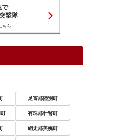
換で
コ突撃隊
こちら
町
足寄郡陸別町
湖町
有珠郡壮瞥町
町
網走郡美幌町