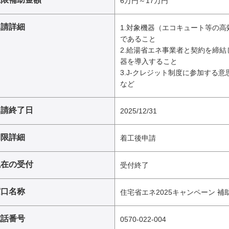
6万円～17万円
申請詳細
1.対象機器（エコキュート等の
であること
2.給湯省エネ事業者と契約を締
器を導入すること
3.J-クレジット制度に参加する
など
申請終了日
2025/12/31
期限詳細
着工後申請
現在の受付
受付終了
窓口名称
住宅省エネ2025キャンペーン 
電話番号
0570-022-004