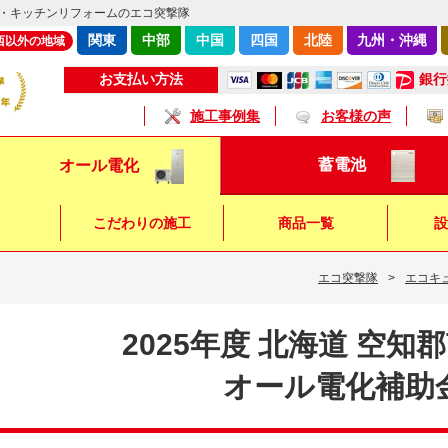
・キッチンリフォームのエコ突撃隊
関東
中部
中国
四国
北陸
九州・沖縄
西以外の地域
銀行
お支払い方法
施工事例集
お客様の声
蓄電池
オール電化
こだわりの施工
商品一覧
設
エコ突撃隊
>
エコキ
キッチン
浴 室
トイレ
2025年度 北海道 空知
オール電化補助