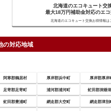
北海道のエコキュート交
最大18万円補助金対応のエ
北海道のエコキュート交換
お得情報は
他の対応地域
阿寒郡鶴居村
厚岸郡浜中町
厚岸郡厚岸
足寄郡足寄町
浦河郡浦河町
虻田郡洞爺
虻田郡豊浦町
網走郡大空町
網走郡津別