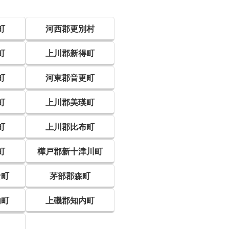
町
河西郡更別村
町
上川郡新得町
町
河東郡音更町
町
上川郡美瑛町
町
上川郡比布町
町
樺戸郡新十津川町
な町
茅部郡森町
内町
上磯郡知内町