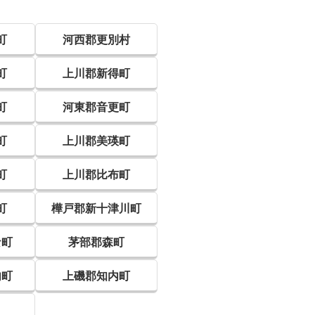
町
河西郡更別村
町
上川郡新得町
町
河東郡音更町
町
上川郡美瑛町
町
上川郡比布町
町
樺戸郡新十津川町
な町
茅部郡森町
内町
上磯郡知内町