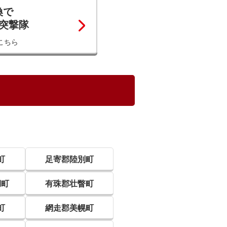
換で
コ突撃隊
こちら
町
足寄郡陸別町
湖町
有珠郡壮瞥町
町
網走郡美幌町