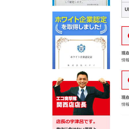
U
現
情
現
情