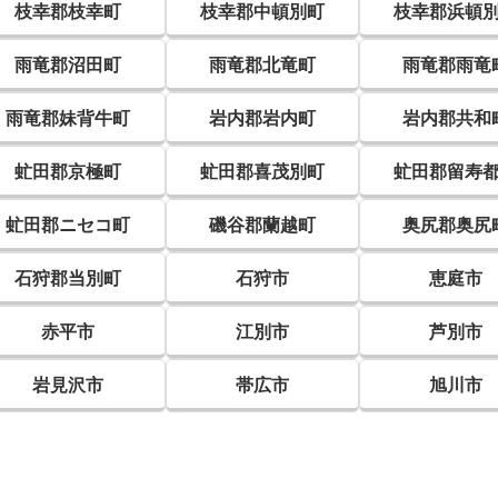
枝幸郡枝幸町
枝幸郡中頓別町
枝幸郡浜頓
雨竜郡沼田町
雨竜郡北竜町
雨竜郡雨竜
雨竜郡妹背牛町
岩内郡岩内町
岩内郡共和
虻田郡京極町
虻田郡喜茂別町
虻田郡留寿
虻田郡ニセコ町
磯谷郡蘭越町
奥尻郡奥尻
石狩郡当別町
石狩市
恵庭市
赤平市
江別市
芦別市
岩見沢市
帯広市
旭川市