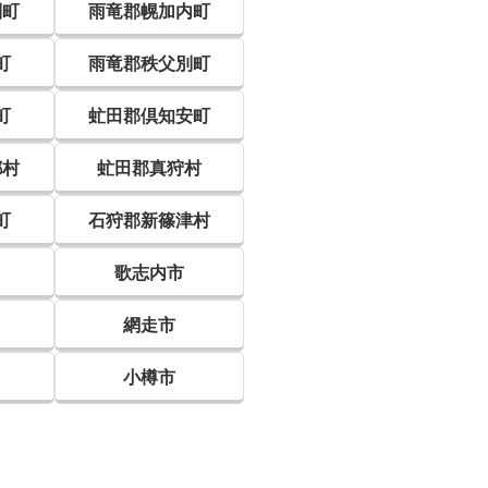
別町
雨竜郡幌加内町
町
雨竜郡秩父別町
町
虻田郡倶知安町
都村
虻田郡真狩村
町
石狩郡新篠津村
歌志内市
網走市
小樽市