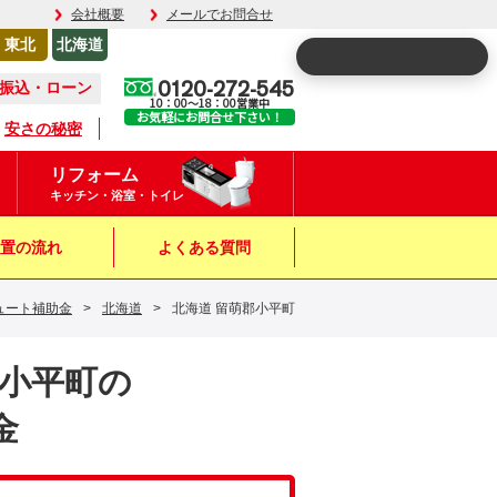
会社概要
メールでお問合せ
東北
北海道
0120-272-545
振込・ローン
10：00～18：00営業中
お気軽にお問合せ下さい！
安さの秘密
リフォーム
キッチン・浴室・トイレ
置の流れ
よくある質問
ュート補助金
>
北海道
>
北海道 留萌郡小平町
郡小平町の
金