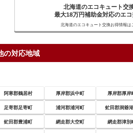
北海道のエコキュート交
最大18万円補助金対応のエ
北海道のエコキュート交換
お得情報は
他の対応地域
阿寒郡鶴居村
厚岸郡浜中町
厚岸郡厚岸
足寄郡足寄町
浦河郡浦河町
虻田郡洞爺
虻田郡豊浦町
網走郡大空町
網走郡津別