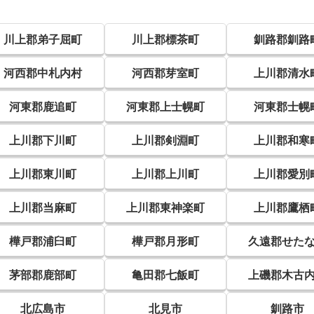
川上郡弟子屈町
川上郡標茶町
釧路郡釧路
河西郡中札内村
河西郡芽室町
上川郡清水
河東郡鹿追町
河東郡上士幌町
河東郡士幌
上川郡下川町
上川郡剣淵町
上川郡和寒
上川郡東川町
上川郡上川町
上川郡愛別
上川郡当麻町
上川郡東神楽町
上川郡鷹栖
樺戸郡浦臼町
樺戸郡月形町
久遠郡せた
茅部郡鹿部町
亀田郡七飯町
上磯郡木古
北広島市
北見市
釧路市