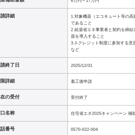
6万円～17万円
申請詳細
1.対象機器（エコキュート等の
であること
2.給湯省エネ事業者と契約を締
器を導入すること
3.J-クレジット制度に参加する
など
申請終了日
2025/12/31
期限詳細
着工後申請
現在の受付
受付終了
窓口名称
住宅省エネ2025キャンペーン 
電話番号
0570-022-004