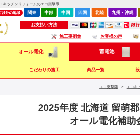
・キッチンリフォームのエコ突撃隊
関東
中部
中国
四国
北陸
九州・沖縄
西以外の地域
銀行
お支払い方法
施工事例集
お客様の声
蓄電池
オール電化
こだわりの施工
商品一覧
設
エコ突撃隊
>
エコキ
キッチン
浴 室
トイレ
2025年度 北海道 留萌
オール電化補助